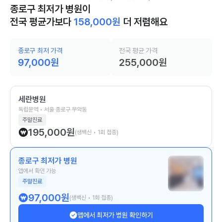
종로구 최저가 병원이
전국 평균가보다
158,000
원
더 저렴해요
종로구 최저 가격
전국 평균 가격
97,000
원
255,000
원
세란병원
독립문역 • 서울 종로구 무악동
주말진료
195,000
원
(생백신 • 1회 접종)
종로구 최저가 병원
앱에서 확인 가능
주말진료
97,000
원
(생백신 • 1회 접종)
앱에서 최저가 병원 확인하기