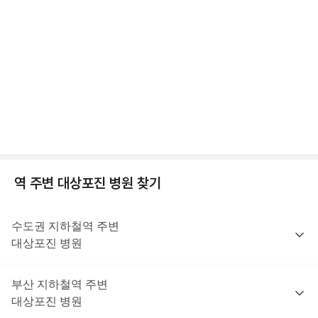
진료로 처방받을 수 없어요. 대상포진 치료에 쓰이는 항바이러스제
해당 콘텐츠는 질환 지식 제공을 위해 만들어 진 것으로, 진료 행위 유도 및 특정 의약품
수두와 대상포진, 차이가 뭘까? 수두/대상포진 차이
을 권유하지 않습니다.
는 이러한 제한 대상은 아니지만, 최종 처방 여부와 종류는 진료한
전문적인 의학적 소견은 의료 기관을 통해 받으시길 바랍니다.
점, 수두 증상 알아보기
의사의 판단에 따라 달라질 수 있어요.
2분 꿀팁 ㆍ #대상포진 #수두
해당 콘텐츠는 질환 지식 제공을 위해 만들어 진 것으로, 진료 행위 유도 및 특정 의약품
을 권유하지 않습니다.
전문적인 의학적 소견은 의료 기관을 통해 받으시길 바랍니다.
대상포진이란? 대상포진 원인, 초기증상, 합병증까지
😱
1분 꿀팁 ㆍ #대상포진 #대상포진신경통
역 주변
대상포진
병원 찾기
수도권
지하철역 주변
대상포진
병원
부산
지하철역 주변
대상포진
병원