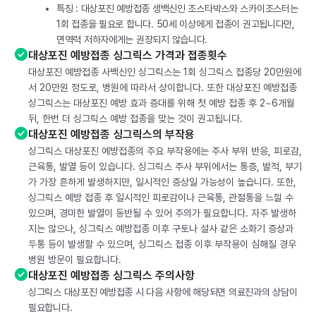
특징 : 대상포진 예방접종 생백신인 조스타박스와 스카이조스터는
1회 접종을 필요로 합니다. 50세 이상에게 접종이 권고됩니다만,
면역력 저하자에게는 권장되지 않습니다.
대상포진 예방접종 싱그릭스 가격과 접종횟수
대상포진 예방접종 사백신인 싱그릭스는 1회 싱그릭스 접종당 20만원에
서 20만원 정도로, 병원에 따라서 상이합니다. 또한 대상포진 예방접종
싱그릭스는 대상포진 예방 효과 증대를 위해 첫 예방 접종 후 2~6개월
뒤, 한번 더 싱그릭스 예방 접종을 맞는 것이 권고됩니다.
대상포진 예방접종 싱그릭스의 부작용
싱그릭스 대상포진 예방접종의 주요 부작용에는 주사 부위 반응, 피로감,
근육통, 발열 등이 있습니다. 싱그릭스 주사 부위에서는 통증, 발적, 부기
가 가장 흔하게 발생하지만, 일시적인 증상일 가능성이 높습니다. 또한,
싱그릭스 예방 접종 후 일시적인 피로감이나 근육통, 관절통을 느낄 수
있으며, 경미한 발열이 동반될 수 있어 주의가 필요합니다. 자주 발생하
지는 않으나, 싱그릭스 예방접종 이후 구토나 설사 같은 소화기 증상과
두통 등이 발생할 수 있으며, 싱그릭스 접종 이후 부작용이 심해질 경우
병원 방문이 필요합니다.
대상포진 예방접종 싱그릭스 주의사항
싱그릭스 대상포진 예방접종 시 다음 사항에 해당되면 의료진과의 상담이
필요합니다.