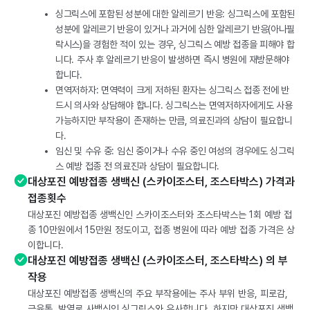
싱그릭스에 포함된 성분에 대한 알레르기 반응: 싱그릭스에 포함된
성분에 알레르기 반응이 있거나 과거에 심한 알레르기 반응(아나필
락시스)을 경험한 적이 있는 경우, 싱그릭스 예방 접종을 피해야 합
니다. 주사 후 알레르기 반응이 발생하면 즉시 병원에 재방문해야
합니다.
면역저하자: 면역력이 크게 저하된 환자는 싱그릭스 접종 전에 반
드시 의사와 상담해야 합니다. 싱그릭스는 면역저하자에게도 사용
가능하지만 부작용이 존재하는 만큼, 의료진과의 상담이 필요합니
다.
임신 및 수유 중: 임신 중이거나 수유 중인 여성의 경우에도 싱그릭
스 예방 접종 전 의료진과 상담이 필요합니다.
대상포진 예방접종 생백신 (스카이조스터, 조스타박스) 가격과
접종횟수
대상포진 예방접종 생백신인 스카이조스터와 조스타박스는 1회 예방 접
종 10만원에서 15만원 정도이고, 접종 병원에 따라 예방 접종 가격은 상
이합니다.
대상포진 예방접종 생백신 (스카이조스터, 조스타박스) 의 부
작용
대상포진 예방접종 생백신의 주요 부작용에는 주사 부위 반응, 피로감,
근육통, 발열로 사백신인 싱그릭스와 유사합니다. 하지만 대상포진 생백