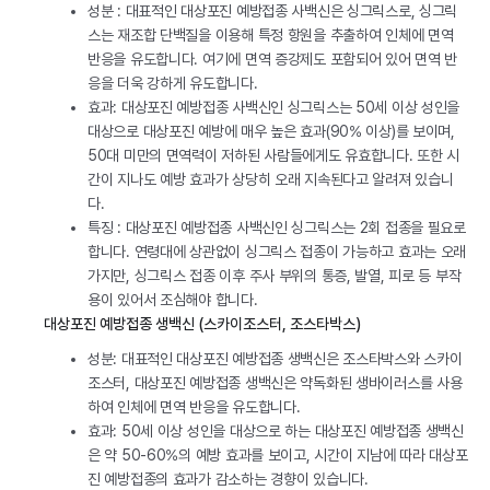
성분 : 대표적인 대상포진 예방접종 사백신은 싱그릭스로, 싱그릭
스는 재조합 단백질을 이용해 특정 항원을 추출하여 인체에 면역
반응을 유도합니다. 여기에 면역 증강제도 포함되어 있어 면역 반
응을 더욱 강하게 유도합니다.
효과: 대상포진 예방접종 사백신인 싱그릭스는 50세 이상 성인을
대상으로 대상포진 예방에 매우 높은 효과(90% 이상)를 보이며,
50대 미만의 면역력이 저하된 사람들에게도 유효합니다. 또한 시
간이 지나도 예방 효과가 상당히 오래 지속된다고 알려져 있습니
다.
특징 : 대상포진 예방접종 사백신인 싱그릭스는 2회 접종을 필요로
합니다. 연령대에 상관없이 싱그릭스 접종이 가능하고 효과는 오래
가지만, 싱그릭스 접종 이후 주사 부위의 통증, 발열, 피로 등 부작
용이 있어서 조심해야 합니다.
대상포진 예방접종 생백신 (스카이조스터, 조스타박스)
성분: 대표적인 대상포진 예방접종 생백신은 조스타박스와 스카이
조스터, 대상포진 예방접종 생백신은 약독화된 생바이러스를 사용
하여 인체에 면역 반응을 유도합니다.
효과: 50세 이상 성인을 대상으로 하는 대상포진 예방접종 생백신
은 약 50-60%의 예방 효과를 보이고, 시간이 지남에 따라 대상포
진 예방접종의 효과가 감소하는 경향이 있습니다.