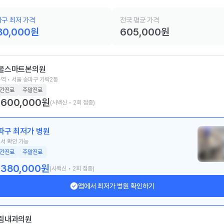
구 최저 가격
전국 평균 가격
80,000
원
605,000
원
울스마트본의원
역 • 서울 송파구 가락2동
간진료
주말진료
600,000
원
(사백신 • 2회 접종)
파구 최저가 병원
서 확인 가능
간진료
주말진료
380,000
원
(사백신 • 2회 접종)
앱에서 최저가 병원 확인하기
림내과의원