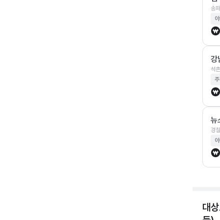
송파
야
강
석촌
주
뉴
경찰
야
대상