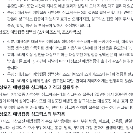
유효합니다. 또한 시간이 지나도 예방 효과가 상당히 오래 지속된다고 알려져 있
특징 : 대상포진 예방접종 사백신인 싱그릭스는 2회 접종을 필요로 합니다. 연령
관없이 싱그릭스 접종이 가능하고 효과는 오래가지만, 싱그릭스 접종 이후 주사 
통증, 발열, 피로 등 부작용이 있어서 조심해야 합니다.
상포진 예방접종 생백신 (스카이조스터, 조스타박스)
성분: 대표적인 대상포진 예방접종 생백신은 조스타박스와 스카이조스터, 대상포
접종 생백신은 약독화된 생바이러스를 사용하여 인체에 면역 반응을 유도합니다.
효과: 50세 이상 성인을 대상으로 하는 대상포진 예방접종 생백신은 약 50-60
방 효과를 보이고, 시간이 지남에 따라 대상포진 예방접종의 효과가 감소하는 경
습니다.
특징 : 대상포진 예방접종 생백신인 조스타박스와 스카이조스터는 1회 접종을 필
니다. 50세 이상에게 접종이 권고됩니다만, 면역력 저하자에게는 권장되지 않습
상포진 예방접종 싱그릭스 가격과 접종횟수
상포진 예방접종 사백신인 싱그릭스는 1회 싱그릭스 접종당 20만원에서 20만원 정
원에 따라서 상이합니다. 또한 대상포진 예방접종 싱그릭스는 대상포진 예방 효과 
해 첫 예방 접종 후 2~6개월 뒤, 한번 더 싱그릭스 예방 접종을 맞는 것이 권고됩니
상포진 예방접종 싱그릭스의 부작용
그릭스 대상포진 예방접종의 주요 부작용에는 주사 부위 반응, 피로감, 근육통, 발열
습니다. 싱그릭스 주사 부위에서는 통증, 발적, 부기가 가장 흔하게 발생하지만, 일