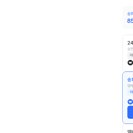
송파
8
2
삼전
야
송
앱에
야
엠