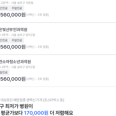
고분역 • 서울 송파구 석촌동
간진료
주말진료
560,000
원
(사백신 • 2회 접종)
은빛산부인과의원
나루역 • 서울 송파구 방이2동
간진료
주말진료
560,000
원
(사백신 • 2회 접종)
란소아청소년과의원
나루역 • 서울 송파구 방이2동
말진료
560,000
원
(사백신 • 2회 접종)
 대상포진 예방접종 생백신 가격 (조스타박스 등)
구 최저가 병원이
 평균가보다
170,000
원
더 저렴해요