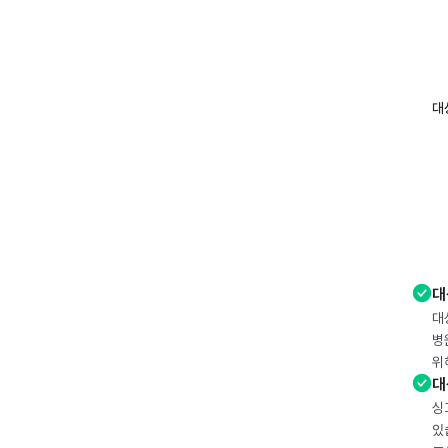
대
대
대
병
위
대
싱
있