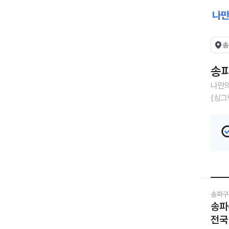
송
송파
나만의
(싱그
송파구
송파
전국