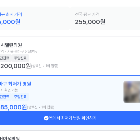
구 최저 가격
전국 평균 가격
5,000
원
255,000
원
4시열린의원
역 • 서울 송파구 잠실본동
간진료
주말진료
200,000
원
(생백신 • 1회 접종)
파구 최저가 병원
서 확인 가능
간진료
주말진료
85,000
원
(생백신 • 1회 접종)
앱에서 최저가 병원 확인하기
버여성의원