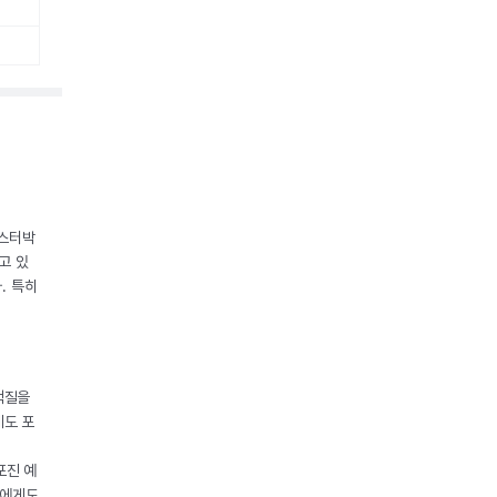
조스터박
고 있
. 특히
백질을
제도 포
포진 예
들에게도