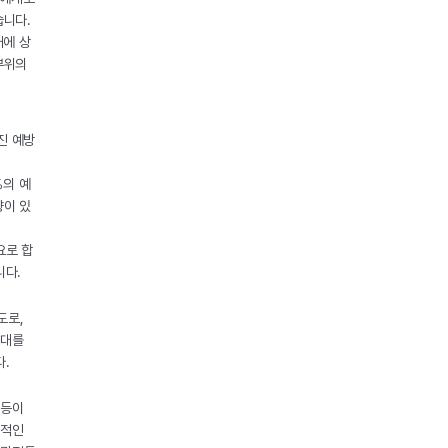
습니다.
대에 상
부위의
진 예방
%의 예
향이 있
요로 합
니다.
도로,
증대를
다.
 등이
시적인