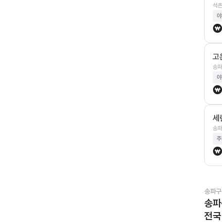
석촌
야
고
송파
야
세
송파
주
송파구
송파
전국