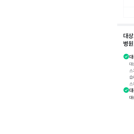
대상
병원
대
대
스
습
스
대
대