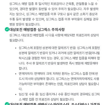
싱그릭스 예방 접종 후 일시적인 피로감이나 근육통, 관절통을 느낄 수
있으며, 경미한 발열이 동반될 수 있어 주의가 필요합니다. 자주 발생하
지는 않으나, 싱그릭스 예방접종 이후 구토나 설사 같은 소화기 증상과
두통 등이 발생할 수 있으며, 싱그릭스 접종 이후 부작용이 심해질 경우
병원 방문이 필요합니다.
대상포진 예방접종 싱그릭스 주의사항
싱그릭스 대상포진 예방접종 시 다음 사항에 해당되면 의료진과의 상담이
필요합니다.
싱그릭스에 포함된 성분에 대한 알레르기 반응: 싱그릭스에 포함된
성분에 알레르기 반응이 있거나 과거에 심한 알레르기 반응(아나필
락시스)을 경험한 적이 있는 경우, 싱그릭스 예방 접종을 피해야 합
니다. 주사 후 알레르기 반응이 발생하면 즉시 병원에 재방문해야
합니다.
면역저하자: 면역력이 크게 저하된 환자는 싱그릭스 접종 전에 반
드시 의사와 상담해야 합니다. 싱그릭스는 면역저하자에게도 사용
가능하지만 부작용이 존재하는 만큼, 의료진과의 상담이 필요합니
다.
임신 및 수유 중: 임신 중이거나 수유 중인 여성의 경우에도 싱그릭
스 예방 접종 전 의료진과 상담이 필요합니다.
대상포진 예방접종 생백신 (스카이조스터, 조스타박스) 가격과