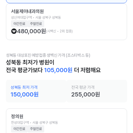
서울제이내과의원
성신여대입구역 • 서울 성북구 성북동
야간진료
주말진료
480,000
원
(사백신 • 2회 접종)
성북동 대상포진 예방접종 생백신 가격 (조스타박스 등)
성북동 최저가 병원이
전국 평균가보다
105,000
원
더 저렴해요
성북동 최저 가격
전국 평균 가격
150,000
원
255,000
원
정의원
한성대입구역 • 서울 성북구 성북동
야간진료
주말진료