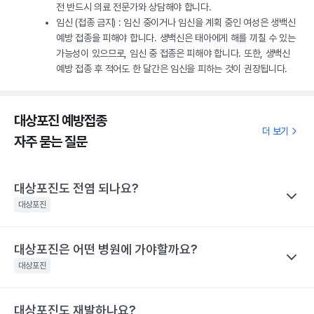
전 반드시 의료 전문가와 상담해야 합니다.
임신 (접종 금지) : 임신 중이거나 임신을 계획 중인 여성은 생백신
예방 접종을 피해야 합니다. 생백신은 태아에게 해를 끼칠 수 있는
가능성이 있으므로, 임신 중 접종은 피해야 합니다. 또한, 생백신
예방 접종 후 적어도 한 달간은 임신을 피하는 것이 권장됩니다.
대상포진 예방접종
더 보기
자주 묻는 질문
대상포진도 전염 되나요?
대상포진
대상포진은 어떤 병원에 가야할까요?
나만의닥터
대상포진이 특정 바이러스에 의해 유발된다고 하니 혹시 대상포진
대상포진
을 남에게 옮기지는 않을까 걱정하는 경우가 많아요. 전염성에 대해
서 짚어보려면 먼저 수두와 대상포진으로 나눠 생각해야 하는데요,
대상포진도 재발하나요?
나만의닥터