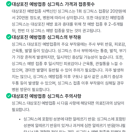
대상포진 예방접종 싱그릭스 가격과 접종횟수
대상포진 예방접종 사백신인 싱그릭스는 1회 싱그릭스 접종당 20만원에
서 20만원 정도로, 병원에 따라서 상이합니다. 또한 대상포진 예방접종
싱그릭스는 대상포진 예방 효과 증대를 위해 첫 예방 접종 후 2~6개월
뒤, 한번 더 싱그릭스 예방 접종을 맞는 것이 권고됩니다.
대상포진 예방접종 싱그릭스의 부작용
싱그릭스 대상포진 예방접종의 주요 부작용에는 주사 부위 반응, 피로감,
근육통, 발열 등이 있습니다. 싱그릭스 주사 부위에서는 통증, 발적, 부기
가 가장 흔하게 발생하지만, 일시적인 증상일 가능성이 높습니다. 또한,
싱그릭스 예방 접종 후 일시적인 피로감이나 근육통, 관절통을 느낄 수
있으며, 경미한 발열이 동반될 수 있어 주의가 필요합니다. 자주 발생하
지는 않으나, 싱그릭스 예방접종 이후 구토나 설사 같은 소화기 증상과
두통 등이 발생할 수 있으며, 싱그릭스 접종 이후 부작용이 심해질 경우
병원 방문이 필요합니다.
대상포진 예방접종 싱그릭스 주의사항
싱그릭스 대상포진 예방접종 시 다음 사항에 해당되면 의료진과의 상담이
필요합니다.
싱그릭스에 포함된 성분에 대한 알레르기 반응: 싱그릭스에 포함된
성분에 알레르기 반응이 있거나 과거에 심한 알레르기 반응(아나필