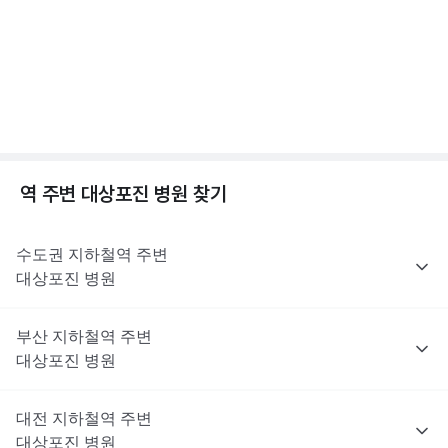
의사의 판단에 따라 달라질 수 있어요.
2분 꿀팁 ㆍ #대상포진 #수두
해당 콘텐츠는 질환 지식 제공을 위해 만들어 진 것으로, 진료 행위 유도 및 특정 의약품
을 권유하지 않습니다.
전문적인 의학적 소견은 의료 기관을 통해 받으시길 바랍니다.
대상포진이란? 대상포진 원인, 초기증상, 합병증까지
😱
1분 꿀팁 ㆍ #대상포진 #대상포진신경통
역 주변
대상포진
병원 찾기
수도권
지하철역 주변
대상포진
병원
부산
지하철역 주변
대상포진
병원
대전
지하철역 주변
대상포진
병원