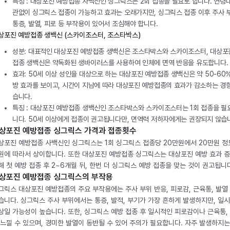
특징 : 대상포진 예방접종 사백신인 싱그릭스는 2회 접종을 필요로 합니다. 연령
관없이 싱그릭스 접종이 가능하고 효과는 오래가지만, 싱그릭스 접종 이후 주사 
통증, 발열, 피로 등 부작용이 있어서 조심해야 합니다.
상포진 예방접종 생백신 (스카이조스터, 조스타박스)
성분: 대표적인 대상포진 예방접종 생백신은 조스타박스와 스카이조스터, 대상포
접종 생백신은 약독화된 생바이러스를 사용하여 인체에 면역 반응을 유도합니다.
효과: 50세 이상 성인을 대상으로 하는 대상포진 예방접종 생백신은 약 50-60
방 효과를 보이고, 시간이 지남에 따라 대상포진 예방접종의 효과가 감소하는 경
습니다.
특징 : 대상포진 예방접종 생백신인 조스타박스와 스카이조스터는 1회 접종을 필
니다. 50세 이상에게 접종이 권고됩니다만, 면역력 저하자에게는 권장되지 않습
상포진 예방접종 싱그릭스 가격과 접종횟수
상포진 예방접종 사백신인 싱그릭스는 1회 싱그릭스 접종당 20만원에서 20만원 정
원에 따라서 상이합니다. 또한 대상포진 예방접종 싱그릭스는 대상포진 예방 효과 
해 첫 예방 접종 후 2~6개월 뒤, 한번 더 싱그릭스 예방 접종을 맞는 것이 권고됩니
상포진 예방접종 싱그릭스의 부작용
그릭스 대상포진 예방접종의 주요 부작용에는 주사 부위 반응, 피로감, 근육통, 발열
습니다. 싱그릭스 주사 부위에서는 통증, 발적, 부기가 가장 흔하게 발생하지만, 일
상일 가능성이 높습니다. 또한, 싱그릭스 예방 접종 후 일시적인 피로감이나 근육통,
 느낄 수 있으며, 경미한 발열이 동반될 수 있어 주의가 필요합니다. 자주 발생하지는