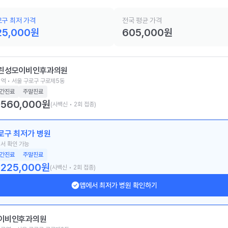
구 최저 가격
전국 평균 가격
25,000
원
605,000
원
린성모이비인후과의원
역 • 서울 구로구 구로제5동
간진료
주말진료
560,000
원
(사백신 • 2회 접종)
로구 최저가 병원
서 확인 가능
간진료
주말진료
225,000
원
(사백신 • 2회 접종)
앱에서 최저가 병원 확인하기
이비인후과의원