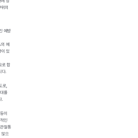
대에 상
부위의
진 예방
%의 예
향이 있
요로 합
니다.
도로,
증대를
다.
 등이
시적인
 관절통
 않으