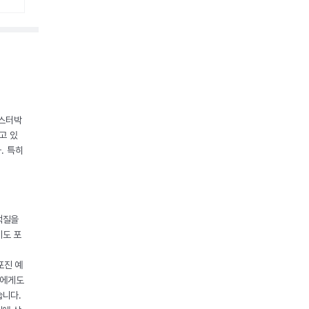
조스터박
고 있
. 특히
백질을
제도 포
포진 예
들에게도
습니다.