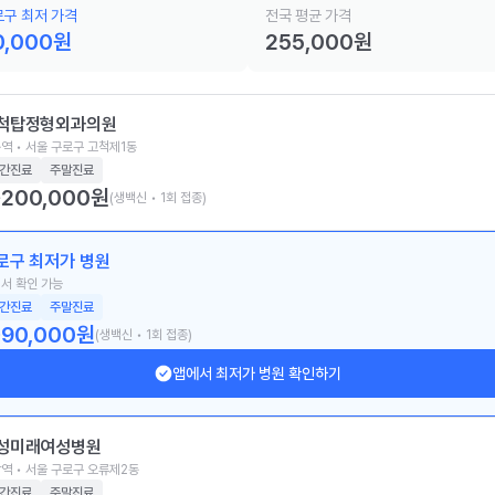
구 최저 가격
전국 평균 가격
0,000
원
255,000
원
척탑정형외과의원
역 • 서울 구로구 고척제1동
간진료
주말진료
200,000
원
(생백신 • 1회 접종)
로구 최저가 병원
서 확인 가능
간진료
주말진료
90,000
원
(생백신 • 1회 접종)
앱에서 최저가 병원 확인하기
성미래여성병원
역 • 서울 구로구 오류제2동
간진료
주말진료