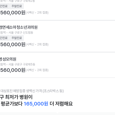
로역 • 서울 구로구 구로제2동
간진료
주말진료
560,000
원
(사백신 • 2회 접종)
경연세소아청소년과의원
림역 • 서울 구로구 신도림동
간진료
주말진료
560,000
원
(사백신 • 2회 접종)
영성모의원
림역 • 서울 구로구 구로제5동
560,000
원
(사백신 • 2회 접종)
 대상포진 예방접종 생백신 가격 (조스타박스 등)
구 최저가 병원이
 평균가보다
165,000
원
더 저렴해요