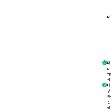
대
대
대
병
위
대
싱
있
증
을