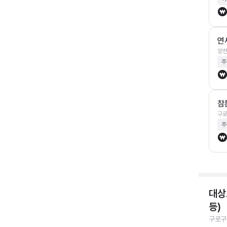
연
양천
주
참
구로
주
대상
등)
구로구