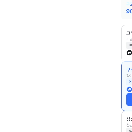
구로
9
고
개봉
야
구
앱에
야
삼
천왕
야