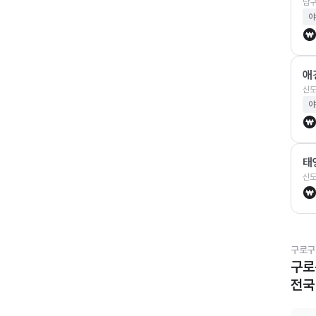
남구
야
애
신도
야
태
신도
구로구
구로
전국