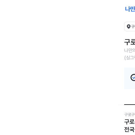
구
구로
나만의
(싱그
구로구
구로
전국