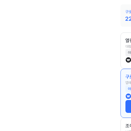
구로
2
열
대림
야
구
앱에
야
조