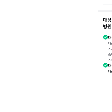
대상
병원
대
대
스
습
스
대
대