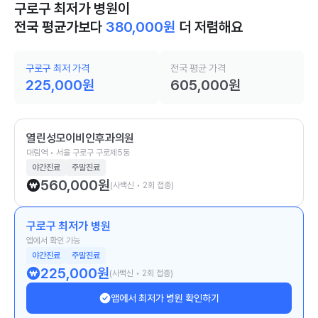
구로구 최저가 병원이
전국 평균가보다
380,000
원
더 저렴해요
구로구 최저 가격
전국 평균 가격
225,000
원
605,000
원
열린성모이비인후과의원
대림역 • 서울 구로구 구로제5동
야간진료
주말진료
560,000
원
(사백신 • 2회 접종)
구로구 최저가 병원
앱에서 확인 가능
야간진료
주말진료
225,000
원
(사백신 • 2회 접종)
앱에서 최저가 병원 확인하기