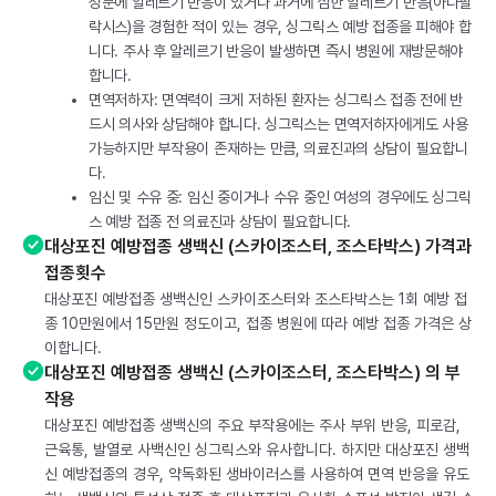
성분에 알레르기 반응이 있거나 과거에 심한 알레르기 반응(아나필
락시스)을 경험한 적이 있는 경우, 싱그릭스 예방 접종을 피해야 합
니다. 주사 후 알레르기 반응이 발생하면 즉시 병원에 재방문해야
합니다.
면역저하자: 면역력이 크게 저하된 환자는 싱그릭스 접종 전에 반
드시 의사와 상담해야 합니다. 싱그릭스는 면역저하자에게도 사용
가능하지만 부작용이 존재하는 만큼, 의료진과의 상담이 필요합니
다.
임신 및 수유 중: 임신 중이거나 수유 중인 여성의 경우에도 싱그릭
스 예방 접종 전 의료진과 상담이 필요합니다.
대상포진 예방접종 생백신 (스카이조스터, 조스타박스) 가격과
접종횟수
대상포진 예방접종 생백신인 스카이조스터와 조스타박스는 1회 예방 접
종 10만원에서 15만원 정도이고, 접종 병원에 따라 예방 접종 가격은 상
이합니다.
대상포진 예방접종 생백신 (스카이조스터, 조스타박스) 의 부
작용
대상포진 예방접종 생백신의 주요 부작용에는 주사 부위 반응, 피로감,
근육통, 발열로 사백신인 싱그릭스와 유사합니다. 하지만 대상포진 생백
신 예방접종의 경우, 약독화된 생바이러스를 사용하여 면역 반응을 유도