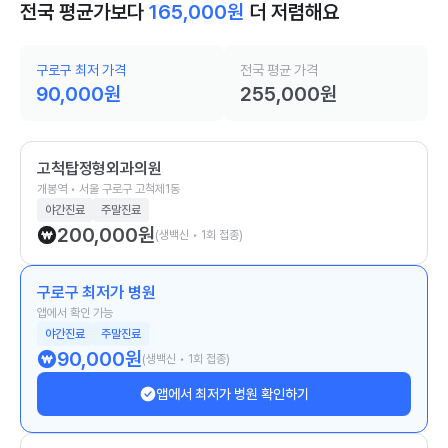
전국 평균가보다
165,000
원
더 저렴해요
구로구 최저 가격
전국 평균 가격
90,000
원
255,000
원
고척탑정형외과의원
개봉역 • 서울 구로구 고척제1동
야간진료
주말진료
200,000
원
(생백신 • 1회 접종)
구로구 최저가 병원
앱에서 확인 가능
야간진료
주말진료
90,000
원
(생백신 • 1회 접종)
앱에서 최저가 병원 확인하기