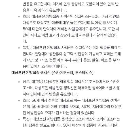
반응을 유도합니다. 여기에 면역 증강제도 포함되어 있어 면역 반
응을 더욱 강하게 유도합니다.
효과: 대상포진 예방접종 사백신인 싱그릭스는 50세 이상 성인을
대상으로 대상포진 예방에 매우 높은 효과(90% 이상)를 보이며,
50대 미만의 면역력이 저하된 사람들에게도 유효합니다. 또한 시
간이 지나도 예방 효과가 상당히 오래 지속된다고 알려져 있습니
다.
특징 : 대상포진 예방접종 사백신인 싱그릭스는 2회 접종을 필요로
합니다. 연령대에 상관없이 싱그릭스 접종이 가능하고 효과는 오래
가지만, 싱그릭스 접종 이후 주사 부위의 통증, 발열, 피로 등 부작
용이 있어서 조심해야 합니다.
대상포진 예방접종 생백신 (스카이조스터, 조스타박스)
성분: 대표적인 대상포진 예방접종 생백신은 조스타박스와 스카이
조스터, 대상포진 예방접종 생백신은 약독화된 생바이러스를 사용
하여 인체에 면역 반응을 유도합니다.
효과: 50세 이상 성인을 대상으로 하는 대상포진 예방접종 생백신
은 약 50-60%의 예방 효과를 보이고, 시간이 지남에 따라 대상포
진 예방접종의 효과가 감소하는 경향이 있습니다.
특징 : 대상포진 예방접종 생백신인 조스타박스와 스카이조스터는
1회 접종을 필요로 합니다. 50세 이상에게 접종이 권고됩니다만,