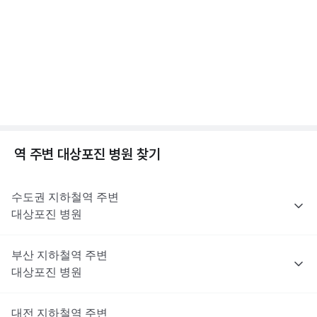
는 이러한 제한 대상은 아니지만, 최종 처방 여부와 종류는 진료한
전문적인 의학적 소견은 의료 기관을 통해 받으시길 바랍니다.
점, 수두 증상 알아보기
의사의 판단에 따라 달라질 수 있어요.
2분 꿀팁 ㆍ #대상포진 #수두
해당 콘텐츠는 질환 지식 제공을 위해 만들어 진 것으로, 진료 행위 유도 및 특정 의약품
을 권유하지 않습니다.
전문적인 의학적 소견은 의료 기관을 통해 받으시길 바랍니다.
대상포진이란? 대상포진 원인, 초기증상, 합병증까지
😱
1분 꿀팁 ㆍ #대상포진 #대상포진신경통
역 주변
대상포진
병원 찾기
수도권
지하철역 주변
대상포진
병원
부산
지하철역 주변
대상포진
병원
대전
지하철역 주변