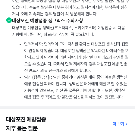
하는 생백신의 특성상 접종 후 대상포진과 유사한 수포성 발진이 생길 수
있습니다. 수포성 발진은 대부분 경미하고 일시적이지만, 부작용이 심하
거나 오래 지속되는 경우 병원에 꼭 방문해야 합니다.
대상포진 예방접종 싱그릭스 주의사항
대상포진 예방접종 생백신(조스타박스, 스카이조스터) 예방접종 시 다음
사항에 해당된다면, 의료진과 상담이 꼭 필요합니다.
면역저하자: 면역력이 크게 저하된 환자는 대상포진 생백신의 접종
이 권장되지 않습니다. 대상포진 생백신은 약독화된 바이러스를 포
함하고 있어 면역력이 약한 사람에게 심각한 바이러스의 감염을 일
으킬 수 있습니다. 따라서 면역 저하자의 경우 대상포진 예방 접종
전 반드시 의료 전문가와 상담해야 합니다.
임신 (접종 금지) : 임신 중이거나 임신을 계획 중인 여성은 생백신
예방 접종을 피해야 합니다. 생백신은 태아에게 해를 끼칠 수 있는
가능성이 있으므로, 임신 중 접종은 피해야 합니다. 또한, 생백신
예방 접종 후 적어도 한 달간은 임신을 피하는 것이 권장됩니다.
대상포진 예방접종
더 보기
자주 묻는 질문