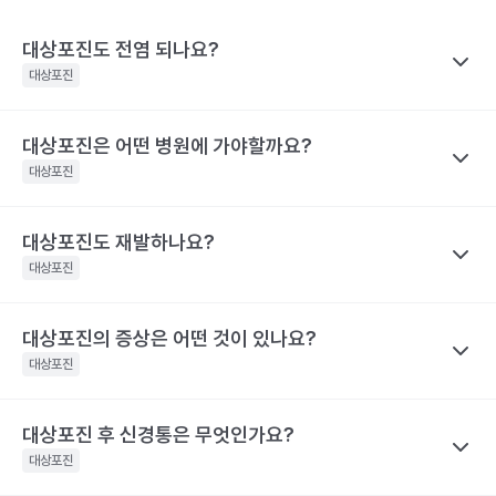
대상포진도 전염 되나요?
대상포진
대상포진은 어떤 병원에 가야할까요?
나만의닥터
대상포진이 특정 바이러스에 의해 유발된다고 하니 혹시 대상포진
대상포진
을 남에게 옮기지는 않을까 걱정하는 경우가 많아요. 전염성에 대해
서 짚어보려면 먼저 수두와 대상포진으로 나눠 생각해야 하는데요,
대상포진도 재발하나요?
나만의닥터
수두는 비말을 통해 호흡기로 전염될 수 있고, 수포 진물을 접촉해도
대상포진은 치료가 되고 난 후에도 통증이 지속되거나 후유증이 동
대상포진
전파될 수 있으므로 주의가 필요해요.
반될 수 있어 자신의 증상에 맞는 병원을 가는 것이 매우 중요해요.
대상포진은 수두와 달리 전염력이 약해요. 전염력이 아예 없다고 하
기 어려운 이유는 수포(물집) 때문이에요. 수포 안에는 활성화된 바
대상포진의 증상은 어떤 것이 있나요?
나만의닥터
눈 주위에 난 대상포진 : 안과, 피부과, 통증의학과
이러스가 들어 있기 때문에 만약 수포를 건드려 터트리면 이를 통해
네. 대상포진도 재발할 수 있어요. 실제로 해외에는 대상포진이 세
등에 난 대상포진 : 피부과 및 통증의학과
대상포진
서 다른 사람에게도 옮을 수 있어요. 만약 수두를 앓은 적이 있으면
차례나 재발한 사람도 있어요.
치통을 동반한 대상포진 : 치과 및 통증의학과
대상포진으로, 수두를 앓은 적이 없다면 수두로 나타날 수 있어요.
2009년 미국에서의 연구결과 대상포진 환자의 5%가 8년 이내에
대상포진 후 신경통은 무엇인가요?
나만의닥터
해당 콘텐츠는 질환 지식 제공을 위해 만들어 진 것으로, 진료 행위 유도 및 특정 의약품
한편, 대상포진 병변이 초기 단계인 발진 상태이거나 수포가 가라앉
재발했다고 해요. 대상포진의 재발 확률은 대상포진의 통증 지속시
을 권유하지 않습니다.
아 딱지가 생긴 상태라면 전염 가능성은 거의 없어요.
대상포진
간과 관련이 깊어요. 30일 이상 대상포진 통증이 지속된 사람은 그
전문적인 의학적 소견은 의료 기관을 통해 받으시길 바랍니다.
해당 콘텐츠는 질환 지식 제공을 위해 만들어 진 것으로, 진료 행위 유도 및 특정 의약품
렇지 않은 사람보다 대상포진의 재발률이 2.8배 높아요. 대상포진의