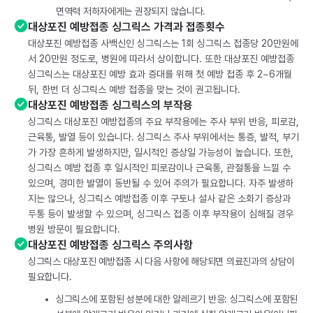
면역력 저하자에게는 권장되지 않습니다.
대상포진 예방접종 싱그릭스 가격과 접종횟수
대상포진 예방접종 사백신인 싱그릭스는 1회 싱그릭스 접종당 20만원에
서 20만원 정도로, 병원에 따라서 상이합니다. 또한 대상포진 예방접종
싱그릭스는 대상포진 예방 효과 증대를 위해 첫 예방 접종 후 2~6개월
뒤, 한번 더 싱그릭스 예방 접종을 맞는 것이 권고됩니다.
대상포진 예방접종 싱그릭스의 부작용
싱그릭스 대상포진 예방접종의 주요 부작용에는 주사 부위 반응, 피로감,
근육통, 발열 등이 있습니다. 싱그릭스 주사 부위에서는 통증, 발적, 부기
가 가장 흔하게 발생하지만, 일시적인 증상일 가능성이 높습니다. 또한,
싱그릭스 예방 접종 후 일시적인 피로감이나 근육통, 관절통을 느낄 수
있으며, 경미한 발열이 동반될 수 있어 주의가 필요합니다. 자주 발생하
지는 않으나, 싱그릭스 예방접종 이후 구토나 설사 같은 소화기 증상과
두통 등이 발생할 수 있으며, 싱그릭스 접종 이후 부작용이 심해질 경우
병원 방문이 필요합니다.
대상포진 예방접종 싱그릭스 주의사항
싱그릭스 대상포진 예방접종 시 다음 사항에 해당되면 의료진과의 상담이
필요합니다.
싱그릭스에 포함된 성분에 대한 알레르기 반응: 싱그릭스에 포함된