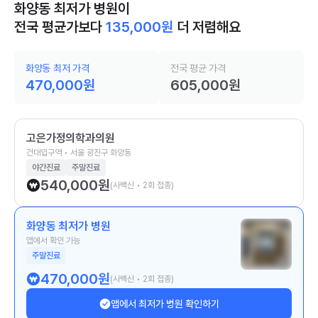
화양동 최저가 병원이
전국 평균가보다
135,000
원
더 저렴해요
화양동 최저 가격
전국 평균 가격
470,000
원
605,000
원
고은가정의학과의원
건대입구역 • 서울 광진구 화양동
야간진료
주말진료
540,000
원
(사백신 • 2회 접종)
화양동 최저가 병원
앱에서 확인 가능
주말진료
470,000
원
(사백신 • 2회 접종)
앱에서 최저가 병원 확인하기