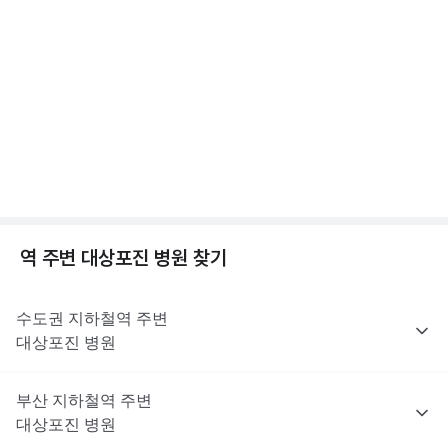
진료로 처방받을 수 없어요. 대상포진 치료에 쓰이는 항바이러스제
해당 콘텐츠는 질환 지식 제공을 위해 만들어 진 것으로, 진료 행위 유도 및 특정 의약품
수두와 대상포진, 차이가 뭘까? 수두/대상포진 차이
을 권유하지 않습니다.
는 이러한 제한 대상은 아니지만, 최종 처방 여부와 종류는 진료한
전문적인 의학적 소견은 의료 기관을 통해 받으시길 바랍니다.
점, 수두 증상 알아보기
의사의 판단에 따라 달라질 수 있어요.
2분 꿀팁 ㆍ #대상포진 #수두
해당 콘텐츠는 질환 지식 제공을 위해 만들어 진 것으로, 진료 행위 유도 및 특정 의약품
을 권유하지 않습니다.
전문적인 의학적 소견은 의료 기관을 통해 받으시길 바랍니다.
대상포진이란? 대상포진 원인, 초기증상, 합병증까지
😱
1분 꿀팁 ㆍ #대상포진 #대상포진신경통
역 주변
대상포진
병원 찾기
수도권
지하철역 주변
대상포진
병원
부산
지하철역 주변
대상포진
병원