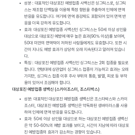
성분 : 대표적인 대상포진 예방접종 사백신은 싱그릭스로, 싱그릭
스는 재조합 단백질을 이용해 특정 항원을 추출하여 인체에 면역
반응을 유도합니다. 여기에 면역 증강제도 포함되어 있어 면역 반
응을 더욱 강하게 유도합니다.
효과: 대상포진 예방접종 사백신인 싱그릭스는 50세 이상 성인을
대상으로 대상포진 예방에 매우 높은 효과(90% 이상)를 보이며,
50대 미만의 면역력이 저하된 사람들에게도 유효합니다. 또한 시
간이 지나도 예방 효과가 상당히 오래 지속된다고 알려져 있습니
다.
특징 : 대상포진 예방접종 사백신인 싱그릭스는 2회 접종을 필요로
합니다. 연령대에 상관없이 싱그릭스 접종이 가능하고 효과는 오래
가지만, 싱그릭스 접종 이후 주사 부위의 통증, 발열, 피로 등 부작
용이 있어서 조심해야 합니다.
대상포진 예방접종 생백신 (스카이조스터, 조스타박스)
성분: 대표적인 대상포진 예방접종 생백신은 조스타박스와 스카이
조스터, 대상포진 예방접종 생백신은 약독화된 생바이러스를 사용
하여 인체에 면역 반응을 유도합니다.
효과: 50세 이상 성인을 대상으로 하는 대상포진 예방접종 생백신
은 약 50-60%의 예방 효과를 보이고, 시간이 지남에 따라 대상포
진 예방접종의 효과가 감소하는 경향이 있습니다.