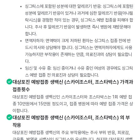
싱그릭스에 포함된 성분에 대한 알레르기 반응: 싱그릭스에 포함된
성분에 알레르기 반응이 있거나 과거에 심한 알레르기 반응(아나필
락시스)을 경험한 적이 있는 경우, 싱그릭스 예방 접종을 피해야 합
니다. 주사 후 알레르기 반응이 발생하면 즉시 병원에 재방문해야
합니다.
면역저하자: 면역력이 크게 저하된 환자는 싱그릭스 접종 전에 반
드시 의사와 상담해야 합니다. 싱그릭스는 면역저하자에게도 사용
가능하지만 부작용이 존재하는 만큼, 의료진과의 상담이 필요합니
다.
임신 및 수유 중: 임신 중이거나 수유 중인 여성의 경우에도 싱그릭
스 예방 접종 전 의료진과 상담이 필요합니다.
대상포진 예방접종 생백신 (스카이조스터, 조스타박스) 가격과
접종횟수
대상포진 예방접종 생백신인 스카이조스터와 조스타박스는 1회 예방 접
종 10만원에서 15만원 정도이고, 접종 병원에 따라 예방 접종 가격은 상
이합니다.
대상포진 예방접종 생백신 (스카이조스터, 조스타박스) 의 부
작용
대상포진 예방접종 생백신의 주요 부작용에는 주사 부위 반응, 피로감,
근육통, 발열로 사백신인 싱그릭스와 유사합니다. 하지만 대상포진 생백