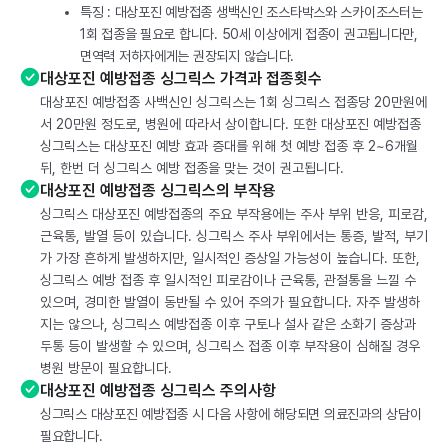
특징 : 대상포진 예방접종 생백신인 조스타박스와 스카이조스터는
1회 접종을 필요로 합니다. 50세 이상에게 접종이 권고됩니다만,
면역력 저하자에게는 권장되지 않습니다.
대상포진 예방접종 싱그릭스 가격과 접종횟수
대상포진 예방접종 사백신인 싱그릭스는 1회 싱그릭스 접종당 20만원에
서 20만원 정도로, 병원에 따라서 상이합니다. 또한 대상포진 예방접종
싱그릭스는 대상포진 예방 효과 증대를 위해 첫 예방 접종 후 2~6개월
뒤, 한번 더 싱그릭스 예방 접종을 맞는 것이 권고됩니다.
대상포진 예방접종 싱그릭스의 부작용
싱그릭스 대상포진 예방접종의 주요 부작용에는 주사 부위 반응, 피로감,
근육통, 발열 등이 있습니다. 싱그릭스 주사 부위에서는 통증, 발적, 부기
가 가장 흔하게 발생하지만, 일시적인 증상일 가능성이 높습니다. 또한,
싱그릭스 예방 접종 후 일시적인 피로감이나 근육통, 관절통을 느낄 수
있으며, 경미한 발열이 동반될 수 있어 주의가 필요합니다. 자주 발생하
지는 않으나, 싱그릭스 예방접종 이후 구토나 설사 같은 소화기 증상과
두통 등이 발생할 수 있으며, 싱그릭스 접종 이후 부작용이 심해질 경우
병원 방문이 필요합니다.
대상포진 예방접종 싱그릭스 주의사항
싱그릭스 대상포진 예방접종 시 다음 사항에 해당되면 의료진과의 상담이
필요합니다.