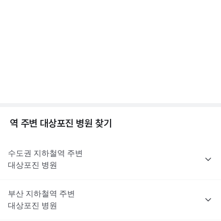
진료로 처방받을 수 없어요. 대상포진 치료에 쓰이는 항바이러스제
해당 콘텐츠는 질환 지식 제공을 위해 만들어 진 것으로, 진료 행위 유도 및 특정 의약품
수두와 대상포진, 차이가 뭘까? 수두/대상포진 차이
을 권유하지 않습니다.
는 이러한 제한 대상은 아니지만, 최종 처방 여부와 종류는 진료한
전문적인 의학적 소견은 의료 기관을 통해 받으시길 바랍니다.
점, 수두 증상 알아보기
의사의 판단에 따라 달라질 수 있어요.
2분 꿀팁 ㆍ #대상포진 #수두
해당 콘텐츠는 질환 지식 제공을 위해 만들어 진 것으로, 진료 행위 유도 및 특정 의약품
을 권유하지 않습니다.
전문적인 의학적 소견은 의료 기관을 통해 받으시길 바랍니다.
대상포진이란? 대상포진 원인, 초기증상, 합병증까지
😱
1분 꿀팁 ㆍ #대상포진 #대상포진신경통
역 주변
대상포진
병원 찾기
수도권
지하철역 주변
대상포진
병원
부산
지하철역 주변
대상포진
병원