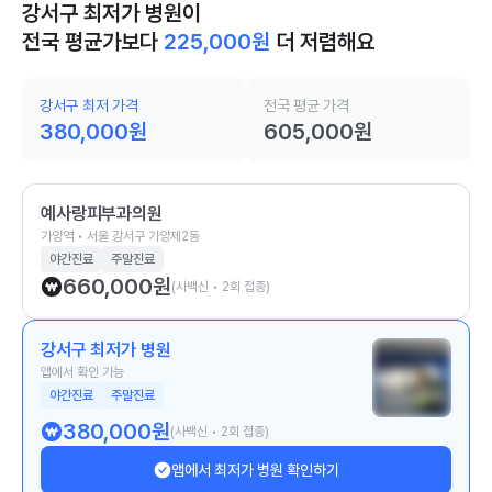
강서구 최저가 병원이
전국 평균가보다
225,000
원
더 저렴해요
강서구 최저 가격
전국 평균 가격
380,000
원
605,000
원
예사랑피부과의원
가양역 • 서울 강서구 가양제2동
야간진료
주말진료
660,000
원
(사백신 • 2회 접종)
강서구 최저가 병원
앱에서 확인 가능
야간진료
주말진료
380,000
원
(사백신 • 2회 접종)
앱에서 최저가 병원 확인하기