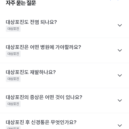
자주 묻는 질문
대상포진도 전염 되나요?
대상포진
대상포진은 어떤 병원에 가야할까요?
나만의닥터
대상포진이 특정 바이러스에 의해 유발된다고 하니 혹시 대상포진
대상포진
을 남에게 옮기지는 않을까 걱정하는 경우가 많아요. 전염성에 대해
서 짚어보려면 먼저 수두와 대상포진으로 나눠 생각해야 하는데요,
대상포진도 재발하나요?
나만의닥터
수두는 비말을 통해 호흡기로 전염될 수 있고, 수포 진물을 접촉해도
대상포진은 치료가 되고 난 후에도 통증이 지속되거나 후유증이 동
대상포진
전파될 수 있으므로 주의가 필요해요.
반될 수 있어 자신의 증상에 맞는 병원을 가는 것이 매우 중요해요.
대상포진은 수두와 달리 전염력이 약해요. 전염력이 아예 없다고 하
기 어려운 이유는 수포(물집) 때문이에요. 수포 안에는 활성화된 바
대상포진의 증상은 어떤 것이 있나요?
나만의닥터
눈 주위에 난 대상포진 : 안과, 피부과, 통증의학과
이러스가 들어 있기 때문에 만약 수포를 건드려 터트리면 이를 통해
네. 대상포진도 재발할 수 있어요. 실제로 해외에는 대상포진이 세
등에 난 대상포진 : 피부과 및 통증의학과
대상포진
서 다른 사람에게도 옮을 수 있어요. 만약 수두를 앓은 적이 있으면
차례나 재발한 사람도 있어요.
치통을 동반한 대상포진 : 치과 및 통증의학과
대상포진으로, 수두를 앓은 적이 없다면 수두로 나타날 수 있어요.
2009년 미국에서의 연구결과 대상포진 환자의 5%가 8년 이내에
대상포진 후 신경통은 무엇인가요?
나만의닥터
해당 콘텐츠는 질환 지식 제공을 위해 만들어 진 것으로, 진료 행위 유도 및 특정 의약품
한편, 대상포진 병변이 초기 단계인 발진 상태이거나 수포가 가라앉
재발했다고 해요. 대상포진의 재발 확률은 대상포진의 통증 지속시
을 권유하지 않습니다.