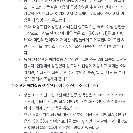
성분 : 대표적인 대상포진 예방접종 사백신은 싱그릭스로, 싱그릭
스는 재조합 단백질을 이용해 특정 항원을 추출하여 인체에 면역
반응을 유도합니다. 여기에 면역 증강제도 포함되어 있어 면역 반
응을 더욱 강하게 유도합니다.
효과: 대상포진 예방접종 사백신인 싱그릭스는 50세 이상 성인을
대상으로 대상포진 예방에 매우 높은 효과(90% 이상)를 보이며,
50대 미만의 면역력이 저하된 사람들에게도 유효합니다. 또한 시
간이 지나도 예방 효과가 상당히 오래 지속된다고 알려져 있습니
다.
특징 : 대상포진 예방접종 사백신인 싱그릭스는 2회 접종을 필요로
합니다. 연령대에 상관없이 싱그릭스 접종이 가능하고 효과는 오래
가지만, 싱그릭스 접종 이후 주사 부위의 통증, 발열, 피로 등 부작
용이 있어서 조심해야 합니다.
대상포진 예방접종 생백신 (스카이조스터, 조스타박스)
성분: 대표적인 대상포진 예방접종 생백신은 조스타박스와 스카이
조스터, 대상포진 예방접종 생백신은 약독화된 생바이러스를 사용
하여 인체에 면역 반응을 유도합니다.
효과: 50세 이상 성인을 대상으로 하는 대상포진 예방접종 생백신
은 약 50-60%의 예방 효과를 보이고, 시간이 지남에 따라 대상포
진 예방접종의 효과가 감소하는 경향이 있습니다.