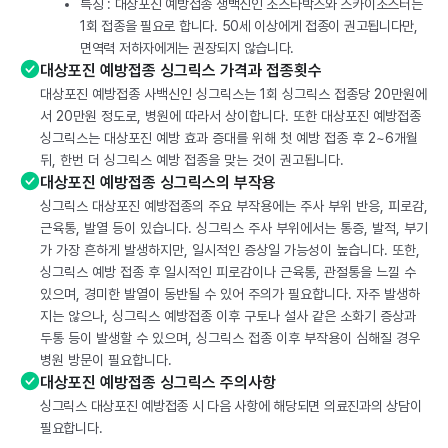
특징 : 대상포진 예방접종 생백신인 조스타박스와 스카이조스터는
1회 접종을 필요로 합니다. 50세 이상에게 접종이 권고됩니다만,
면역력 저하자에게는 권장되지 않습니다.
대상포진 예방접종 싱그릭스 가격과 접종횟수
대상포진 예방접종 사백신인 싱그릭스는 1회 싱그릭스 접종당 20만원에
서 20만원 정도로, 병원에 따라서 상이합니다. 또한 대상포진 예방접종
싱그릭스는 대상포진 예방 효과 증대를 위해 첫 예방 접종 후 2~6개월
뒤, 한번 더 싱그릭스 예방 접종을 맞는 것이 권고됩니다.
대상포진 예방접종 싱그릭스의 부작용
싱그릭스 대상포진 예방접종의 주요 부작용에는 주사 부위 반응, 피로감,
근육통, 발열 등이 있습니다. 싱그릭스 주사 부위에서는 통증, 발적, 부기
가 가장 흔하게 발생하지만, 일시적인 증상일 가능성이 높습니다. 또한,
싱그릭스 예방 접종 후 일시적인 피로감이나 근육통, 관절통을 느낄 수
있으며, 경미한 발열이 동반될 수 있어 주의가 필요합니다. 자주 발생하
지는 않으나, 싱그릭스 예방접종 이후 구토나 설사 같은 소화기 증상과
두통 등이 발생할 수 있으며, 싱그릭스 접종 이후 부작용이 심해질 경우
병원 방문이 필요합니다.
대상포진 예방접종 싱그릭스 주의사항
싱그릭스 대상포진 예방접종 시 다음 사항에 해당되면 의료진과의 상담이
필요합니다.