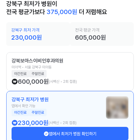
강북구 최저가 병원이
전국 평균가보다
375,000
원
더 저렴해요
강북구 최저 가격
전국 평균 가격
230,000
원
605,000
원
강북보아스이비인후과의원
미아역 • 서울 강북구 미아동
야간진료
주말진료
600,000
원
(사백신 • 2회 접종)
강북구 최저가 병원
앱에서 확인 가능
야간진료
주말진료
230,000
원
(사백신 • 2회 접종)
앱에서 최저가 병원 확인하기