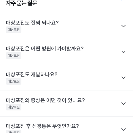
자주 묻는 질문
대상포진도 전염 되나요?
대상포진
대상포진은 어떤 병원에 가야할까요?
나만의닥터
대상포진이 특정 바이러스에 의해 유발된다고 하니 혹시 대상포진
대상포진
을 남에게 옮기지는 않을까 걱정하는 경우가 많아요. 전염성에 대해
서 짚어보려면 먼저 수두와 대상포진으로 나눠 생각해야 하는데요,
대상포진도 재발하나요?
나만의닥터
수두는 비말을 통해 호흡기로 전염될 수 있고, 수포 진물을 접촉해도
대상포진은 치료가 되고 난 후에도 통증이 지속되거나 후유증이 동
대상포진
전파될 수 있으므로 주의가 필요해요.
반될 수 있어 자신의 증상에 맞는 병원을 가는 것이 매우 중요해요.
대상포진은 수두와 달리 전염력이 약해요. 전염력이 아예 없다고 하
기 어려운 이유는 수포(물집) 때문이에요. 수포 안에는 활성화된 바
대상포진의 증상은 어떤 것이 있나요?
나만의닥터
눈 주위에 난 대상포진 : 안과, 피부과, 통증의학과
이러스가 들어 있기 때문에 만약 수포를 건드려 터트리면 이를 통해
네. 대상포진도 재발할 수 있어요. 실제로 해외에는 대상포진이 세
등에 난 대상포진 : 피부과 및 통증의학과
대상포진
서 다른 사람에게도 옮을 수 있어요. 만약 수두를 앓은 적이 있으면
차례나 재발한 사람도 있어요.
치통을 동반한 대상포진 : 치과 및 통증의학과
대상포진으로, 수두를 앓은 적이 없다면 수두로 나타날 수 있어요.
2009년 미국에서의 연구결과 대상포진 환자의 5%가 8년 이내에
대상포진 후 신경통은 무엇인가요?
나만의닥터
해당 콘텐츠는 질환 지식 제공을 위해 만들어 진 것으로, 진료 행위 유도 및 특정 의약품
한편, 대상포진 병변이 초기 단계인 발진 상태이거나 수포가 가라앉
재발했다고 해요. 대상포진의 재발 확률은 대상포진의 통증 지속시
을 권유하지 않습니다.