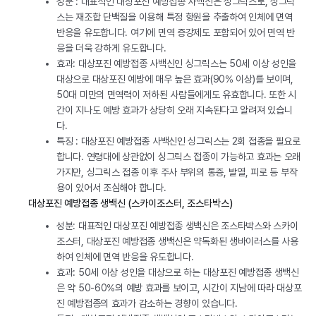
성분 : 대표적인 대상포진 예방접종 사백신은 싱그릭스로, 싱그릭
스는 재조합 단백질을 이용해 특정 항원을 추출하여 인체에 면역
반응을 유도합니다. 여기에 면역 증강제도 포함되어 있어 면역 반
응을 더욱 강하게 유도합니다.
효과: 대상포진 예방접종 사백신인 싱그릭스는 50세 이상 성인을
대상으로 대상포진 예방에 매우 높은 효과(90% 이상)를 보이며,
50대 미만의 면역력이 저하된 사람들에게도 유효합니다. 또한 시
간이 지나도 예방 효과가 상당히 오래 지속된다고 알려져 있습니
다.
특징 : 대상포진 예방접종 사백신인 싱그릭스는 2회 접종을 필요로
합니다. 연령대에 상관없이 싱그릭스 접종이 가능하고 효과는 오래
가지만, 싱그릭스 접종 이후 주사 부위의 통증, 발열, 피로 등 부작
용이 있어서 조심해야 합니다.
대상포진 예방접종 생백신 (스카이조스터, 조스타박스)
성분: 대표적인 대상포진 예방접종 생백신은 조스타박스와 스카이
조스터, 대상포진 예방접종 생백신은 약독화된 생바이러스를 사용
하여 인체에 면역 반응을 유도합니다.
효과: 50세 이상 성인을 대상으로 하는 대상포진 예방접종 생백신
은 약 50-60%의 예방 효과를 보이고, 시간이 지남에 따라 대상포
진 예방접종의 효과가 감소하는 경향이 있습니다.