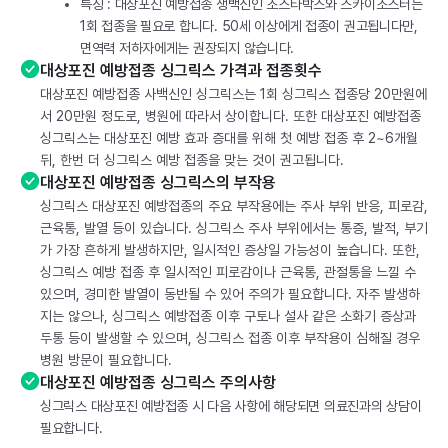
특징 : 대상포진 예방접종 생백신인 조스타박스와 스카이조스터는
1회 접종을 필요로 합니다. 50세 이상에게 접종이 권고됩니다만,
면역력 저하자에게는 권장되지 않습니다.
대상포진 예방접종 싱그릭스 가격과 접종횟수
대상포진 예방접종 사백신인 싱그릭스는 1회 싱그릭스 접종당 20만원에
서 20만원 정도로, 병원에 따라서 상이합니다. 또한 대상포진 예방접종
싱그릭스는 대상포진 예방 효과 증대를 위해 첫 예방 접종 후 2~6개월
뒤, 한번 더 싱그릭스 예방 접종을 맞는 것이 권고됩니다.
대상포진 예방접종 싱그릭스의 부작용
싱그릭스 대상포진 예방접종의 주요 부작용에는 주사 부위 반응, 피로감,
근육통, 발열 등이 있습니다. 싱그릭스 주사 부위에서는 통증, 발적, 부기
가 가장 흔하게 발생하지만, 일시적인 증상일 가능성이 높습니다. 또한,
싱그릭스 예방 접종 후 일시적인 피로감이나 근육통, 관절통을 느낄 수
있으며, 경미한 발열이 동반될 수 있어 주의가 필요합니다. 자주 발생하
지는 않으나, 싱그릭스 예방접종 이후 구토나 설사 같은 소화기 증상과
두통 등이 발생할 수 있으며, 싱그릭스 접종 이후 부작용이 심해질 경우
병원 방문이 필요합니다.
대상포진 예방접종 싱그릭스 주의사항
싱그릭스 대상포진 예방접종 시 다음 사항에 해당되면 의료진과의 상담이
필요합니다.