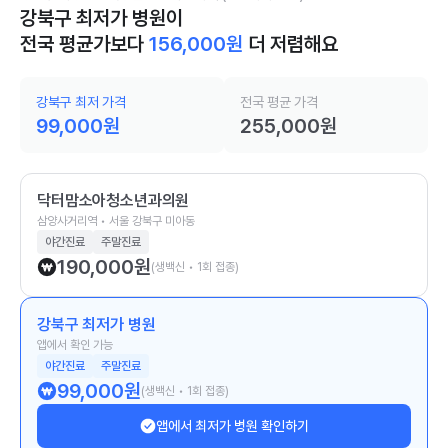
강북구 최저가 병원이
전국 평균가보다
156,000
원
더 저렴해요
강북구 최저 가격
전국 평균 가격
99,000
원
255,000
원
닥터맘소아청소년과의원
삼양사거리역 • 서울 강북구 미아동
야간진료
주말진료
190,000
원
(생백신 • 1회 접종)
강북구 최저가 병원
앱에서 확인 가능
야간진료
주말진료
99,000
원
(생백신 • 1회 접종)
앱에서 최저가 병원 확인하기