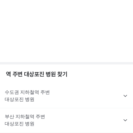
진료로 처방받을 수 없어요. 대상포진 치료에 쓰이는 항바이러스제
해당 콘텐츠는 질환 지식 제공을 위해 만들어 진 것으로, 진료 행위 유도 및 특정 의약품
수두와 대상포진, 차이가 뭘까? 수두/대상포진 차이
을 권유하지 않습니다.
는 이러한 제한 대상은 아니지만, 최종 처방 여부와 종류는 진료한
전문적인 의학적 소견은 의료 기관을 통해 받으시길 바랍니다.
점, 수두 증상 알아보기
의사의 판단에 따라 달라질 수 있어요.
2분 꿀팁 ㆍ #대상포진 #수두
해당 콘텐츠는 질환 지식 제공을 위해 만들어 진 것으로, 진료 행위 유도 및 특정 의약품
을 권유하지 않습니다.
전문적인 의학적 소견은 의료 기관을 통해 받으시길 바랍니다.
대상포진이란? 대상포진 원인, 초기증상, 합병증까지
😱
1분 꿀팁 ㆍ #대상포진 #대상포진신경통
역 주변
대상포진
병원 찾기
수도권
지하철역 주변
대상포진
병원
부산
지하철역 주변
대상포진
병원