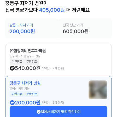
강동구 최저가 병원이
전국 평균가보다
405,000
원
더 저렴해요
강동구 최저 가격
전국 평균 가격
200,000
원
605,000
원
유앤장이비인후과의원
길동역 • 서울 강동구 길동
야간진료
주말진료
540,000
원
(사백신 • 2회 접종)
강동구 최저가 병원
앱에서 확인 가능
야간진료
주말진료
200,000
원
(사백신 • 2회 접종)
앱에서 최저가 병원 확인하기