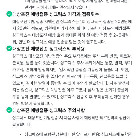
1회 접종을 필요로 합니다. 50세 이상에게 접종이 권고됩니다만,
면역력 저하자에게는 권장되지 않습니다.
대상포진 예방접종 싱그릭스 가격과 접종횟수
대상포진 예방접종 사백신인 싱그릭스는 1회 싱그릭스 접종당 20만원에
서 20만원 정도로, 병원에 따라서 상이합니다. 또한 대상포진 예방접종
싱그릭스는 대상포진 예방 효과 증대를 위해 첫 예방 접종 후 2~6개월
뒤, 한번 더 싱그릭스 예방 접종을 맞는 것이 권고됩니다.
대상포진 예방접종 싱그릭스의 부작용
싱그릭스 대상포진 예방접종의 주요 부작용에는 주사 부위 반응, 피로감,
근육통, 발열 등이 있습니다. 싱그릭스 주사 부위에서는 통증, 발적, 부기
가 가장 흔하게 발생하지만, 일시적인 증상일 가능성이 높습니다. 또한,
싱그릭스 예방 접종 후 일시적인 피로감이나 근육통, 관절통을 느낄 수
있으며, 경미한 발열이 동반될 수 있어 주의가 필요합니다. 자주 발생하
지는 않으나, 싱그릭스 예방접종 이후 구토나 설사 같은 소화기 증상과
두통 등이 발생할 수 있으며, 싱그릭스 접종 이후 부작용이 심해질 경우
병원 방문이 필요합니다.
대상포진 예방접종 싱그릭스 주의사항
싱그릭스 대상포진 예방접종 시 다음 사항에 해당되면 의료진과의 상담이
필요합니다.
싱그릭스에 포함된 성분에 대한 알레르기 반응: 싱그릭스에 포함된