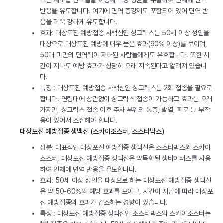
스는 재조합 단백질을 이용해 특정 항원을 추출하여 인체에 면역
반응을 유도합니다. 여기에 면역 증강제도 포함되어 있어 면역 반
응을 더욱 강하게 유도합니다.
효과: 대상포진 예방접종 사백신인 싱그릭스는 50세 이상 성인을
대상으로 대상포진 예방에 매우 높은 효과(90% 이상)를 보이며,
50대 미만의 면역력이 저하된 사람들에게도 유효합니다. 또한 시
간이 지나도 예방 효과가 상당히 오래 지속된다고 알려져 있습니
다.
특징 : 대상포진 예방접종 사백신인 싱그릭스는 2회 접종을 필요로
합니다. 연령대에 상관없이 싱그릭스 접종이 가능하고 효과는 오래
가지만, 싱그릭스 접종 이후 주사 부위의 통증, 발열, 피로 등 부작
용이 있어서 조심해야 합니다.
대상포진 예방접종 생백신 (스카이조스터, 조스타박스)
성분: 대표적인 대상포진 예방접종 생백신은 조스타박스와 스카이
조스터, 대상포진 예방접종 생백신은 약독화된 생바이러스를 사용
하여 인체에 면역 반응을 유도합니다.
효과: 50세 이상 성인을 대상으로 하는 대상포진 예방접종 생백신
은 약 50-60%의 예방 효과를 보이고, 시간이 지남에 따라 대상포
진 예방접종의 효과가 감소하는 경향이 있습니다.
특징 : 대상포진 예방접종 생백신인 조스타박스와 스카이조스터는