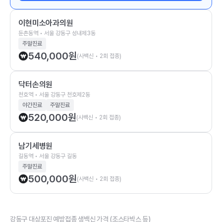
이현미소아과의원
둔촌동역 • 서울 강동구 성내제3동
주말진료
540,000
원
(사백신 • 2회 접종)
닥터손의원
천호역 • 서울 강동구 천호제2동
야간진료
주말진료
520,000
원
(사백신 • 2회 접종)
남기세병원
길동역 • 서울 강동구 길동
주말진료
500,000
원
(사백신 • 2회 접종)
강동구 대상포진 예방접종 생백신 가격 (조스타박스 등)