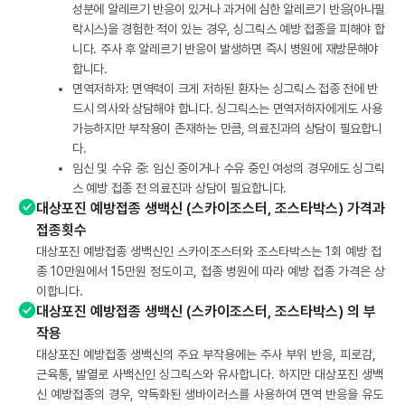
성분에 알레르기 반응이 있거나 과거에 심한 알레르기 반응(아나필
락시스)을 경험한 적이 있는 경우, 싱그릭스 예방 접종을 피해야 합
니다. 주사 후 알레르기 반응이 발생하면 즉시 병원에 재방문해야
합니다.
면역저하자: 면역력이 크게 저하된 환자는 싱그릭스 접종 전에 반
드시 의사와 상담해야 합니다. 싱그릭스는 면역저하자에게도 사용
가능하지만 부작용이 존재하는 만큼, 의료진과의 상담이 필요합니
다.
임신 및 수유 중: 임신 중이거나 수유 중인 여성의 경우에도 싱그릭
스 예방 접종 전 의료진과 상담이 필요합니다.
대상포진 예방접종 생백신 (스카이조스터, 조스타박스) 가격과
접종횟수
대상포진 예방접종 생백신인 스카이조스터와 조스타박스는 1회 예방 접
종 10만원에서 15만원 정도이고, 접종 병원에 따라 예방 접종 가격은 상
이합니다.
대상포진 예방접종 생백신 (스카이조스터, 조스타박스) 의 부
작용
대상포진 예방접종 생백신의 주요 부작용에는 주사 부위 반응, 피로감,
근육통, 발열로 사백신인 싱그릭스와 유사합니다. 하지만 대상포진 생백
신 예방접종의 경우, 약독화된 생바이러스를 사용하여 면역 반응을 유도