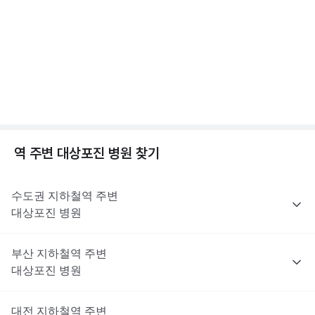
는 이러한 제한 대상은 아니지만, 최종 처방 여부와 종류는 진료한
전문적인 의학적 소견은 의료 기관을 통해 받으시길 바랍니다.
점, 수두 증상 알아보기
의사의 판단에 따라 달라질 수 있어요.
2분 꿀팁 ㆍ #대상포진 #수두
해당 콘텐츠는 질환 지식 제공을 위해 만들어 진 것으로, 진료 행위 유도 및 특정 의약품
을 권유하지 않습니다.
전문적인 의학적 소견은 의료 기관을 통해 받으시길 바랍니다.
대상포진이란? 대상포진 원인, 초기증상, 합병증까지
😱
1분 꿀팁 ㆍ #대상포진 #대상포진신경통
역 주변
대상포진
병원 찾기
수도권
지하철역 주변
대상포진
병원
부산
지하철역 주변
대상포진
병원
대전
지하철역 주변