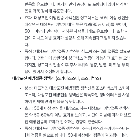
반응을 유도합니다. 여기에 면역 증강제도 포함되어 있어 면역 반
응을 더욱 강하게 유도합니다.
효과: 대상포진 예방접종 사백신인 싱그릭스는 50세 이상 성인을
대상으로 대상포진 예방에 매우 높은 효과(90% 이상)를 보이며,
50대 미만의 면역력이 저하된 사람들에게도 유효합니다. 또한 시
간이 지나도 예방 효과가 상당히 오래 지속된다고 알려져 있습니
다.
특징 : 대상포진 예방접종 사백신인 싱그릭스는 2회 접종을 필요로
합니다. 연령대에 상관없이 싱그릭스 접종이 가능하고 효과는 오래
가지만, 싱그릭스 접종 이후 주사 부위의 통증, 발열, 피로 등 부작
용이 있어서 조심해야 합니다.
대상포진 예방접종 생백신 (스카이조스터, 조스타박스)
성분: 대표적인 대상포진 예방접종 생백신은 조스타박스와 스카이
조스터, 대상포진 예방접종 생백신은 약독화된 생바이러스를 사용
하여 인체에 면역 반응을 유도합니다.
효과: 50세 이상 성인을 대상으로 하는 대상포진 예방접종 생백신
은 약 50-60%의 예방 효과를 보이고, 시간이 지남에 따라 대상포
진 예방접종의 효과가 감소하는 경향이 있습니다.
특징 : 대상포진 예방접종 생백신인 조스타박스와 스카이조스터는
1회 접종을 필요로 합니다. 50세 이상에게 접종이 권고됩니다만,