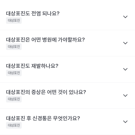
대상포진도 전염 되나요?
대상포진
대상포진은 어떤 병원에 가야할까요?
나만의닥터
대상포진이 특정 바이러스에 의해 유발된다고 하니 혹시 대상포진
대상포진
을 남에게 옮기지는 않을까 걱정하는 경우가 많아요. 전염성에 대해
서 짚어보려면 먼저 수두와 대상포진으로 나눠 생각해야 하는데요,
대상포진도 재발하나요?
나만의닥터
수두는 비말을 통해 호흡기로 전염될 수 있고, 수포 진물을 접촉해도
대상포진은 치료가 되고 난 후에도 통증이 지속되거나 후유증이 동
대상포진
전파될 수 있으므로 주의가 필요해요.
반될 수 있어 자신의 증상에 맞는 병원을 가는 것이 매우 중요해요.
대상포진은 수두와 달리 전염력이 약해요. 전염력이 아예 없다고 하
기 어려운 이유는 수포(물집) 때문이에요. 수포 안에는 활성화된 바
대상포진의 증상은 어떤 것이 있나요?
나만의닥터
눈 주위에 난 대상포진 : 안과, 피부과, 통증의학과
이러스가 들어 있기 때문에 만약 수포를 건드려 터트리면 이를 통해
네. 대상포진도 재발할 수 있어요. 실제로 해외에는 대상포진이 세
등에 난 대상포진 : 피부과 및 통증의학과
대상포진
서 다른 사람에게도 옮을 수 있어요. 만약 수두를 앓은 적이 있으면
차례나 재발한 사람도 있어요.
치통을 동반한 대상포진 : 치과 및 통증의학과
대상포진으로, 수두를 앓은 적이 없다면 수두로 나타날 수 있어요.
2009년 미국에서의 연구결과 대상포진 환자의 5%가 8년 이내에
대상포진 후 신경통은 무엇인가요?
나만의닥터
해당 콘텐츠는 질환 지식 제공을 위해 만들어 진 것으로, 진료 행위 유도 및 특정 의약품
한편, 대상포진 병변이 초기 단계인 발진 상태이거나 수포가 가라앉
재발했다고 해요. 대상포진의 재발 확률은 대상포진의 통증 지속시
을 권유하지 않습니다.
아 딱지가 생긴 상태라면 전염 가능성은 거의 없어요.
대상포진
간과 관련이 깊어요. 30일 이상 대상포진 통증이 지속된 사람은 그
전문적인 의학적 소견은 의료 기관을 통해 받으시길 바랍니다.
해당 콘텐츠는 질환 지식 제공을 위해 만들어 진 것으로, 진료 행위 유도 및 특정 의약품
렇지 않은 사람보다 대상포진의 재발률이 2.8배 높아요. 대상포진의