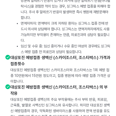
성분에 알레르기 반응이 있거나 과거에 심한 알레르기 반응(아나필
락시스)을 경험한 적이 있는 경우, 싱그릭스 예방 접종을 피해야 합
니다. 주사 후 알레르기 반응이 발생하면 즉시 병원에 재방문해야
합니다.
면역저하자: 면역력이 크게 저하된 환자는 싱그릭스 접종 전에 반
드시 의사와 상담해야 합니다. 싱그릭스는 면역저하자에게도 사용
가능하지만 부작용이 존재하는 만큼, 의료진과의 상담이 필요합니
다.
임신 및 수유 중: 임신 중이거나 수유 중인 여성의 경우에도 싱그릭
스 예방 접종 전 의료진과 상담이 필요합니다.
대상포진 예방접종 생백신 (스카이조스터, 조스타박스) 가격과
접종횟수
대상포진 예방접종 생백신인 스카이조스터와 조스타박스는 1회 예방 접
종 10만원에서 15만원 정도이고, 접종 병원에 따라 예방 접종 가격은 상
이합니다.
대상포진 예방접종 생백신 (스카이조스터, 조스타박스) 의 부
작용
대상포진 예방접종 생백신의 주요 부작용에는 주사 부위 반응, 피로감,
근육통, 발열로 사백신인 싱그릭스와 유사합니다. 하지만 대상포진 생백
신 예방접종의 경우, 약독화된 생바이러스를 사용하여 면역 반응을 유도