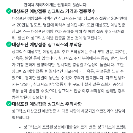
면역력 저하자에게는 권장되지 않습니다.
대상포진 예방접종 싱그릭스 가격과 접종횟수
대상포진 예방접종 사백신인 싱그릭스는 1회 싱그릭스 접종당 20만원에
서 20만원 정도로, 병원에 따라서 상이합니다. 또한 대상포진 예방접종
싱그릭스는 대상포진 예방 효과 증대를 위해 첫 예방 접종 후 2~6개월
뒤, 한번 더 싱그릭스 예방 접종을 맞는 것이 권고됩니다.
대상포진 예방접종 싱그릭스의 부작용
싱그릭스 대상포진 예방접종의 주요 부작용에는 주사 부위 반응, 피로감,
근육통, 발열 등이 있습니다. 싱그릭스 주사 부위에서는 통증, 발적, 부기
가 가장 흔하게 발생하지만, 일시적인 증상일 가능성이 높습니다. 또한,
싱그릭스 예방 접종 후 일시적인 피로감이나 근육통, 관절통을 느낄 수
있으며, 경미한 발열이 동반될 수 있어 주의가 필요합니다. 자주 발생하
지는 않으나, 싱그릭스 예방접종 이후 구토나 설사 같은 소화기 증상과
두통 등이 발생할 수 있으며, 싱그릭스 접종 이후 부작용이 심해질 경우
병원 방문이 필요합니다.
대상포진 예방접종 싱그릭스 주의사항
싱그릭스 대상포진 예방접종 시 다음 사항에 해당되면 의료진과의 상담이
필요합니다.
싱그릭스에 포함된 성분에 대한 알레르기 반응: 싱그릭스에 포함된