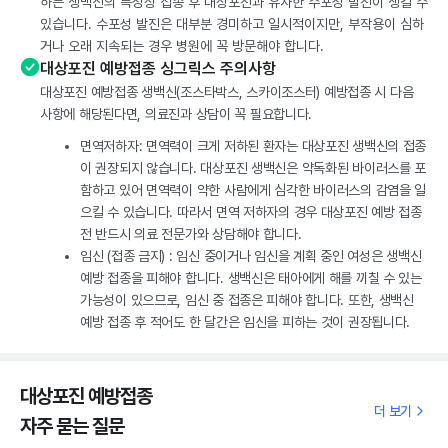
하는 생백신의 특성상 접종 후 대상포진과 유사한 수포성 발진이 생길 수
있습니다. 수포성 발진은 대부분 경미하고 일시적이지만, 부작용이 심하
거나 오래 지속되는 경우 병원에 꼭 방문해야 합니다.
대상포진 예방접종 싱그릭스 주의사항
대상포진 예방접종 생백신(조스타박스, 스카이조스터) 예방접종 시 다음
사항에 해당된다면, 의료진과 상담이 꼭 필요합니다.
면역저하자: 면역력이 크게 저하된 환자는 대상포진 생백신의 접종
이 권장되지 않습니다. 대상포진 생백신은 약독화된 바이러스를 포
함하고 있어 면역력이 약한 사람에게 심각한 바이러스의 감염을 일
으킬 수 있습니다. 따라서 면역 저하자의 경우 대상포진 예방 접종
전 반드시 의료 전문가와 상담해야 합니다.
임신 (접종 금지) : 임신 중이거나 임신을 계획 중인 여성은 생백신
예방 접종을 피해야 합니다. 생백신은 태아에게 해를 끼칠 수 있는
가능성이 있으므로, 임신 중 접종은 피해야 합니다. 또한, 생백신
예방 접종 후 적어도 한 달간은 임신을 피하는 것이 권장됩니다.
대상포진 예방접종
더 보기
자주 묻는 질문