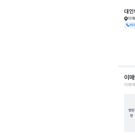
대인
이매
비
이매
이매역
병원
명