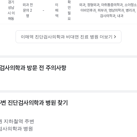
경기
확
외과 전
이
외과, 정형외과, 마취통증의학과, 소아청소
성남
인
문의 2
-
매
이비인후과, 피부과, 영상의학과, 병리과,
시 이
필
명
역
검사의학과, 내과
매동
요
이매역 진단검사의학과 비대면 진료 병원 더보기
검사의학과 방문 전 주의사항
주변
진단검사의학과
병원 찾기
권
지하철역 주변
검사의학과
병원