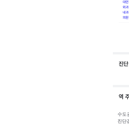
대인
외과
내과
의원
진단
역 
수도
진단