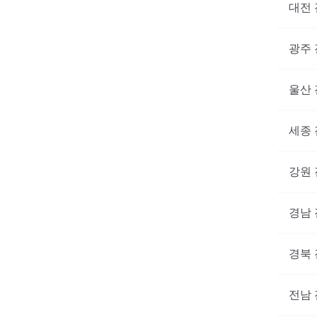
대전
광주
울산
세종
강원
경남
경북
전남