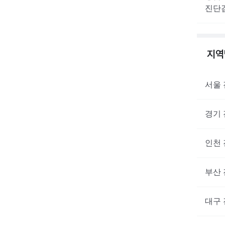
진단
지
서울
경기
인천
부산
대구