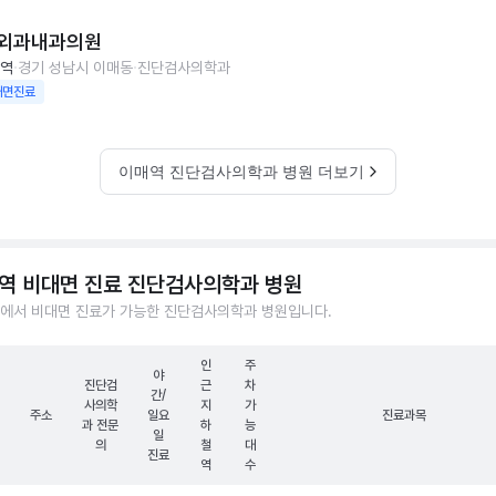
외과내과의원
역
경기 성남시 이매동
진단검사의학과
대면진료
이매역 진단검사의학과 병원 더보기
역 비대면 진료 진단검사의학과 병원
에서 비대면 진료가 가능한 진단검사의학과 병원입니다.
인
주
야
진단검
근
차
간/
사의학
지
가
주소
일요
진료과목
과 전문
하
능
일
의
철
대
진료
역
수