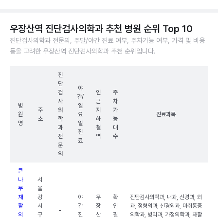
우장산역 진단검사의학과 추천 병원 순위 Top 10
진단검사의학과 전문의, 주말/야간 진료 여부, 주차가능 여부, 가격 및 비용
등을 고려한 우장산역 진단검사의학과 추천 순위입니다.
진
단
야
검
인
주
간/
사
근
차
병
일
주
의
지
가
원
요
진료과목
소
학
하
능
명
일
과
철
대
진
전
역
수
료
문
의
큰
나
서
무
울
재
강
야
우
확
진단검사의학과, 내과, 신경과, 외
활
서
간
장
인
과, 정형외과, 신경외과, 마취통증
-
의
구
진
산
필
의학과, 병리과, 가정의학과, 재활