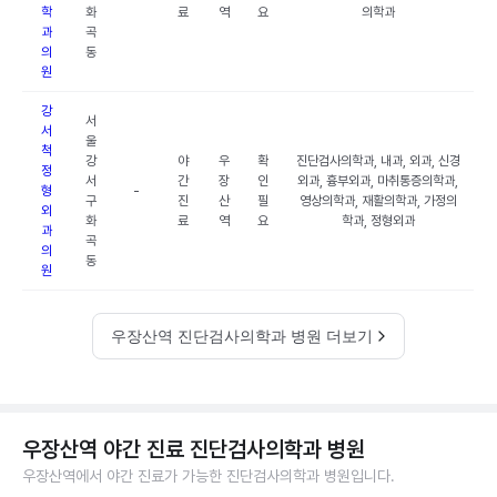
학
화
료
역
요
의학과
과
곡
의
동
원
강
서
서
울
척
강
야
우
확
진단검사의학과, 내과, 외과, 신경
정
서
간
장
인
외과, 흉부외과, 마취통증의학과,
형
-
구
진
산
필
영상의학과, 재활의학과, 가정의
외
화
료
역
요
학과, 정형외과
과
곡
의
동
원
우장산역 진단검사의학과 병원 더보기
우장산역 야간 진료 진단검사의학과 병원
우장산역에서 야간 진료가 가능한 진단검사의학과 병원입니다.