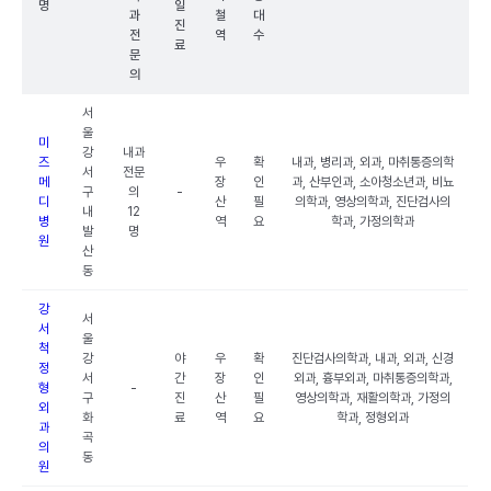
명
일
과
철
대
진
전
역
수
료
문
의
서
울
미
강
내과
즈
우
확
내과, 병리과, 외과, 마취통증의학
서
전문
메
장
인
과, 산부인과, 소아청소년과, 비뇨
구
의
-
디
산
필
의학과, 영상의학과, 진단검사의
내
12
병
역
요
학과, 가정의학과
발
명
원
산
동
강
서
서
울
척
강
야
우
확
진단검사의학과, 내과, 외과, 신경
정
서
간
장
인
외과, 흉부외과, 마취통증의학과,
형
-
구
진
산
필
영상의학과, 재활의학과, 가정의
외
화
료
역
요
학과, 정형외과
과
곡
의
동
원