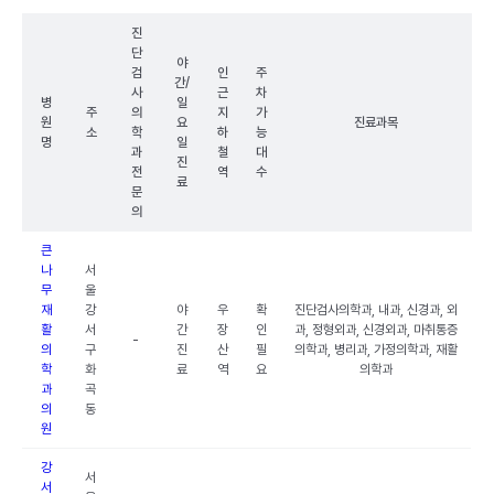
진
단
야
검
인
주
간/
사
근
차
병
일
주
의
지
가
원
요
진료과목
소
학
하
능
명
일
과
철
대
진
전
역
수
료
문
의
큰
나
서
무
울
재
강
야
우
확
진단검사의학과, 내과, 신경과, 외
활
서
간
장
인
과, 정형외과, 신경외과, 마취통증
-
의
구
진
산
필
의학과, 병리과, 가정의학과, 재활
학
화
료
역
요
의학과
과
곡
의
동
원
강
서
서