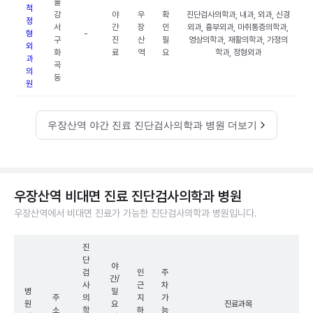
울
척
강
야
우
확
진단검사의학과, 내과, 외과, 신경
정
서
간
장
인
외과, 흉부외과, 마취통증의학과,
형
-
구
진
산
필
영상의학과, 재활의학과, 가정의
외
화
료
역
요
학과, 정형외과
과
곡
의
동
원
우장산역 야간 진료 진단검사의학과 병원 더보기
우장산역 비대면 진료 진단검사의학과 병원
우장산역에서 비대면 진료가 가능한 진단검사의학과 병원입니다.
진
단
야
검
인
주
간/
사
근
차
병
일
주
의
지
가
원
요
진료과목
소
학
하
능