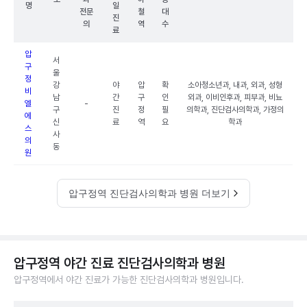
명
일
전문
철
대
진
의
역
수
료
압
서
구
울
정
강
야
압
확
소아청소년과, 내과, 외과, 성형
비
남
간
구
인
외과, 이비인후과, 피부과, 비뇨
엘
-
구
진
정
필
의학과, 진단검사의학과, 가정의
에
신
료
역
요
학과
스
사
의
동
원
압구정역 진단검사의학과 병원 더보기
압구정역 야간 진료 진단검사의학과 병원
압구정역에서 야간 진료가 가능한 진단검사의학과 병원입니다.