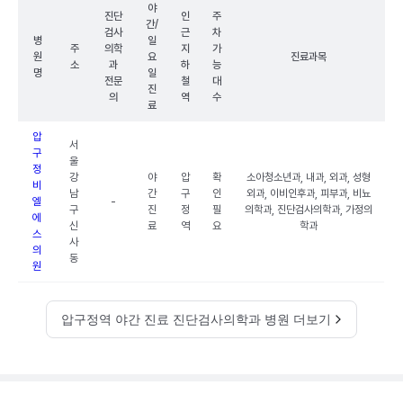
야
진단
인
주
간/
검사
근
차
병
일
주
의학
지
가
원
요
진료과목
소
과
하
능
명
일
전문
철
대
진
의
역
수
료
압
서
구
울
정
강
야
압
확
소아청소년과, 내과, 외과, 성형
비
남
간
구
인
외과, 이비인후과, 피부과, 비뇨
엘
-
구
진
정
필
의학과, 진단검사의학과, 가정의
에
신
료
역
요
학과
스
사
의
동
원
압구정역 야간 진료 진단검사의학과 병원 더보기