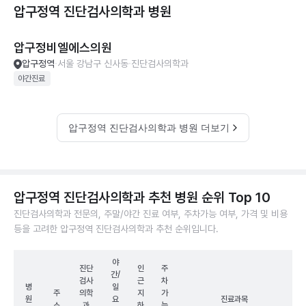
압구정역 진단검사의학과
병원
압구정비엘에스의원
압구정역
서울 강남구 신사동
진단검사의학과
야간진료
압구정역 진단검사의학과 병원 더보기
압구정역 진단검사의학과 추천 병원 순위 Top 10
진단검사의학과 전문의, 주말/야간 진료 여부, 주차가능 여부, 가격 및 비용
등을 고려한 압구정역 진단검사의학과 추천 순위입니다.
야
진단
인
주
간/
검사
근
차
병
일
주
의학
지
가
원
요
진료과목
소
과
하
능