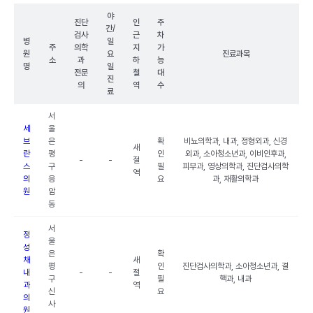
야
진단
인
주
간/
검사
근
차
병
일
주
의학
지
가
원
요
진료과목
소
과
하
능
명
일
전문
철
대
진
의
역
수
료
서
세
울
브
은
확
비뇨의학과, 내과, 정형외과, 신경
새
란
평
인
외과, 소아청소년과, 이비인후과,
-
-
절
스
구
필
피부과, 영상의학과, 진단검사의학
역
의
응
요
과, 재활의학과
원
암
동
서
정
울
성
은
확
채
새
평
인
진단검사의학과, 소아청소년과, 결
내
-
-
절
구
필
핵과, 내과
과
역
신
요
의
사
원