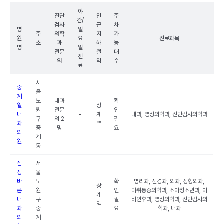
야
진단
인
주
간/
검사
근
차
병
일
주
의학
지
가
원
요
진료과목
소
과
하
능
명
일
전문
철
대
진
의
역
수
료
서
중
울
계
노
내과
확
윌
상
원
전문
인
내
-
계
내과, 영상의학과, 진단검사의학과
구
의 2
필
과
역
중
명
요
의
계
원
동
삼
서
성
울
바
노
확
병리과, 신경과, 외과, 정형외과,
상
른
원
인
마취통증의학과, 소아청소년과, 이
-
-
계
내
구
필
비인후과, 영상의학과, 진단검사의
역
과
중
요
학과, 내과
의
계