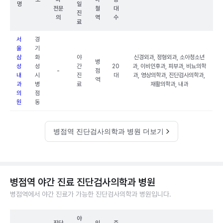
명
일
전문
철
대
진
의
역
수
료
서
경
울
기
삼
화
야
신경외과, 정형외과, 소아청소년
병
성
성
간
20
과, 이비인후과, 피부과, 비뇨의학
-
점
내
시
진
대
과, 영상의학과, 진단검사의학과,
역
과
병
료
재활의학과, 내과
의
점
원
동
병점역 진단검사의학과 병원 더보기
병점역 야간 진료 진단검사의학과 병원
병점역에서 야간 진료가 가능한 진단검사의학과 병원입니다.
야