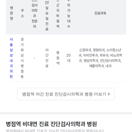
진단
인
주
간/
검사
근
차
병
일
주
의학
지
가
원
요
진료과목
소
과
하
능
명
일
전문
철
대
진
의
역
수
료
서
경
울
기
삼
화
야
신경외과, 정형외과, 소아청소년
병
성
성
간
20
과, 이비인후과, 피부과, 비뇨의학
-
점
내
시
진
대
과, 영상의학과, 진단검사의학과,
역
과
병
료
재활의학과, 내과
의
점
원
동
병점역 야간 진료 진단검사의학과 병원 더보기
병점역 비대면 진료 진단검사의학과 병원
병점역에서 비대면 진료가 가능한 진단검사의학과 병원입니다.