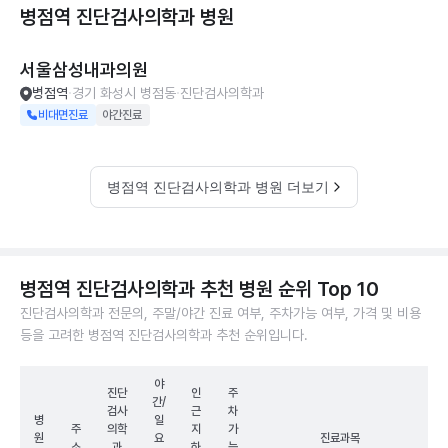
병점역 진단검사의학과
병원
서울삼성내과의원
병점역
경기 화성시 병점동
진단검사의학과
비대면진료
야간진료
병점역 진단검사의학과 병원 더보기
병점역 진단검사의학과 추천 병원 순위 Top 10
진단검사의학과 전문의, 주말/야간 진료 여부, 주차가능 여부, 가격 및 비용
등을 고려한 병점역 진단검사의학과 추천 순위입니다.
야
진단
인
주
간/
검사
근
차
병
일
주
의학
지
가
원
요
진료과목
소
과
하
능