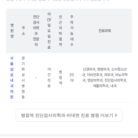
야
진단
인
주
간/
검사
근
차
병
일
주
의학
지
가
원
요
진료과목
소
과
하
능
명
일
전문
철
대
진
의
역
수
료
서
경
울
기
삼
화
야
신경외과, 정형외과, 소아청소년
병
성
성
간
20
과, 이비인후과, 피부과, 비뇨의학
-
점
내
시
진
대
과, 영상의학과, 진단검사의학과,
역
과
병
료
재활의학과, 내과
의
점
원
동
병점역 진단검사의학과 비대면 진료 병원 더보기