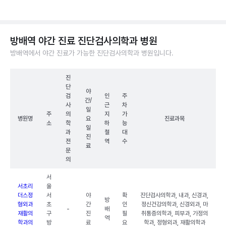
방배역 야간 진료 진단검사의학과 병원
방배역에서 야간 진료가 가능한 진단검사의학과 병원입니다.
진
단
야
검
인
주
간/
사
근
차
일
주
의
지
가
병원명
요
진료과목
소
학
하
능
일
과
철
대
진
전
역
수
료
문
의
서
서초리
울
더스정
서
야
확
진단검사의학과, 내과, 신경과,
방
형외과
초
간
인
정신건강의학과, 신경외과, 마
-
배
재활의
구
진
필
취통증의학과, 피부과, 가정의
역
학과의
방
료
요
학과, 정형외과, 재활의학과