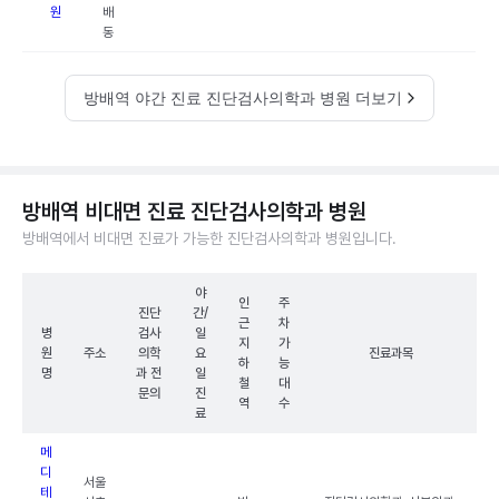
원
배
동
방배역 야간 진료 진단검사의학과 병원 더보기
방배역 비대면 진료 진단검사의학과 병원
방배역에서 비대면 진료가 가능한 진단검사의학과 병원입니다.
야
인
주
진단
간/
근
차
병
검사
일
지
가
원
주소
의학
요
진료과목
하
능
명
과 전
일
철
대
문의
진
역
수
료
메
디
서울
테