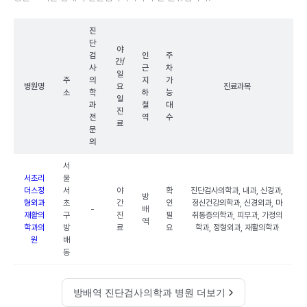
진
단
야
검
인
주
간/
사
근
차
일
주
의
지
가
병원명
요
진료과목
소
학
하
능
일
과
철
대
진
전
역
수
료
문
의
서
서초리
울
더스정
서
야
확
진단검사의학과, 내과, 신경과,
방
형외과
초
간
인
정신건강의학과, 신경외과, 마
-
배
재활의
구
진
필
취통증의학과, 피부과, 가정의
역
학과의
방
료
요
학과, 정형외과, 재활의학과
원
배
동
방배역 진단검사의학과 병원 더보기