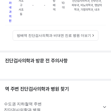
서초
방
진단검사의학과, 산부인과,
라
10
구
-
-
배
피부과, 비뇨의학과, 영상의
내
대
서초
역
학과, 가정의학과, 내과
과
동
의
원
방배역 진단검사의학과 비대면 진료 병원 더보기
진단검사의학과 방문 전 주의사항
역 주변
진단검사의학과
병원 찾기
수도권
지하철역 주변
진단검사의학과
병원