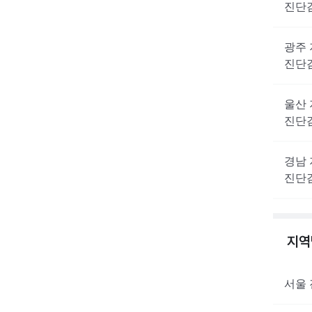
진단
광주
진단
울산
진단
경남
진단
지
서울