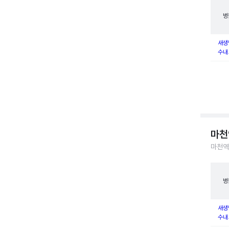
병
새생
수내
마천
마천역
병
새생
수내