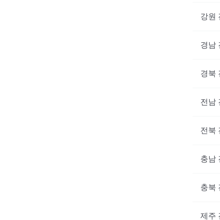
강원
경남
경북
전남
전북
충남
대기없
지금 
충북
제주