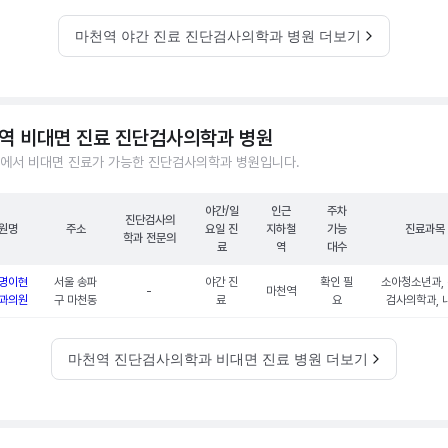
마천역 야간 진료 진단검사의학과 병원 더보기
역 비대면 진료 진단검사의학과 병원
에서 비대면 진료가 가능한 진단검사의학과 병원입니다.
야간/일
인근
주차
진단검사의
원명
주소
요일 진
지하철
가능
진료과목
학과 전문의
료
역
대수
명이현
서울 송파
야간 진
확인 필
소아청소년과,
-
마천역
과의원
구 마천동
료
요
검사의학과, 
마천역 진단검사의학과 비대면 진료 병원 더보기