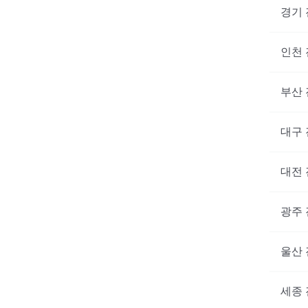
경기
인천
부산
대구
대전
광주
울산
세종