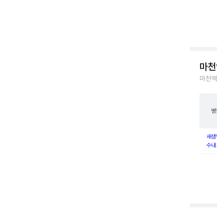
마천
마천역
병
새생
수내