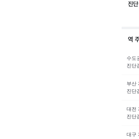
진단
역 
수도
진단
부산
진단
대전
진단
대구