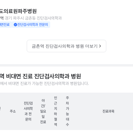
도의료원파주병원
역
경기 파주시 금촌동
진단검사의학과
대면진료
진단검사의학과 전문의
금촌역 진단검사의학과 병원 더보기
역 비대면 진료 진단검사의학과 병원
에서 비대면 진료가 가능한 진단검사의학과 병원입니다.
인
주
야
진단검
근
차
간/
원
사의학
지
가
주소
일요
진료과목
과 전
하
능
일
문의
철
대
진료
역
수