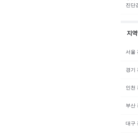
진단
지
서울
경기
인천
부산
대구