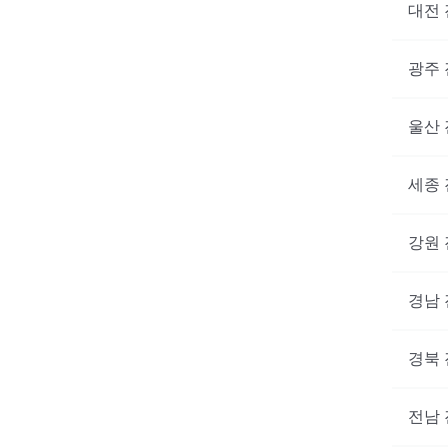
대전
광주
울산
세종
강원
경남
경북
전남