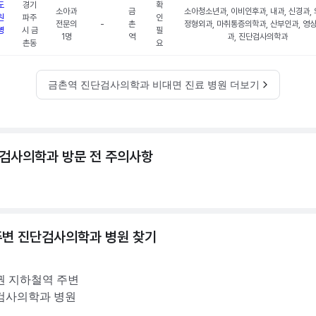
도
경기
확
소아과
금
소아청소년과, 이비인후과, 내과, 신경과, 
원
파주
인
전문의
-
촌
정형외과, 마취통증의학과, 산부인과, 영
병
시 금
필
1명
역
과, 진단검사의학과
촌동
요
금촌역 진단검사의학과 비대면 진료 병원 더보기
검사의학과 방문 전 주의사항
주변
진단검사의학과
병원 찾기
권
지하철역 주변
검사의학과
병원