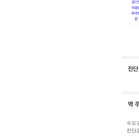
경기
의료
파주
원
진단
역 
수도
진단