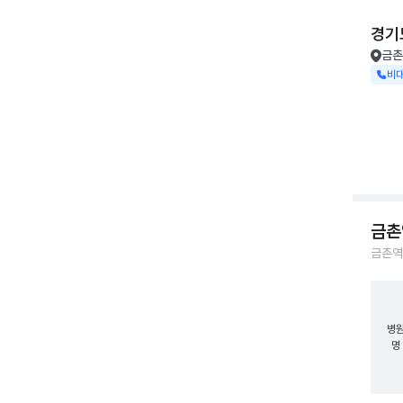
경기
금촌
비
금촌
금촌역
병
명