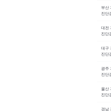
부산
진단
대전
진단
대구
진단
광주
진단
울산
진단
경남