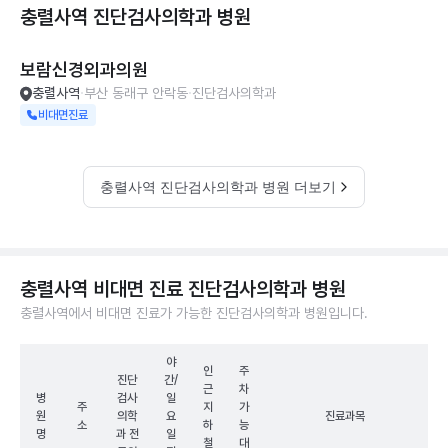
충렬사역 진단검사의학과
병원
보람신경외과의원
충렬사역
부산 동래구 안락동
진단검사의학과
비대면진료
충렬사역 진단검사의학과 병원 더보기
충렬사역 비대면 진료 진단검사의학과 병원
충렬사역에서 비대면 진료가 가능한 진단검사의학과 병원입니다.
야
인
주
진단
간/
근
차
병
검사
일
주
지
가
원
의학
요
진료과목
소
하
능
명
과 전
일
철
대