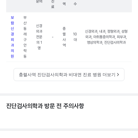
문의
진
역
수
료
보
부
람
산
신경
신
동
충
외과
신경외과, 내과, 정형외과, 성형
경
래
렬
10
전문
-
외과, 마취통증의학과, 피부과,
외
구
사
대
의 1
영상의학과, 진단검사의학과
과
안
역
명
의
락
원
동
충렬사역 진단검사의학과 비대면 진료 병원 더보기
진단검사의학과 방문 전 주의사항