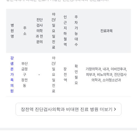
야
인
주
진단
간/
근
차
병
검사
일
주
지
가
원
의학
요
진료과목
소
하
능
명
과 전
일
철
대
문의
진
역
수
료
강
야
샘
부산
간/
확
온
금정
일
장
가정의학과, 내과, 이비인후과,
인
가
구
-
요
전
피부과, 비뇨의학과, 진단검사
필
족
장전
일
역
의학과, 소아청소년과
요
의
동
진
원
료
장전역 진단검사의학과 비대면 진료 병원 더보기