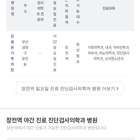
근
차
병
검사
일
주
지
가
원
의학
요
진료과목
소
하
능
명
과 전
일
철
대
문의
진
역
수
료
강
야
샘
부산
간/
확
온
금정
일
장
가정의학과, 내과, 이비인후과,
인
가
구
-
요
전
피부과, 비뇨의학과, 진단검사
필
족
장전
일
역
의학과, 소아청소년과
요
의
동
진
원
료
장전역 일요일 진료 진단검사의학과 병원 더보기
장전역 야간 진료 진단검사의학과 병원
장전역에서 야간 진료가 가능한 진단검사의학과 병원입니다.