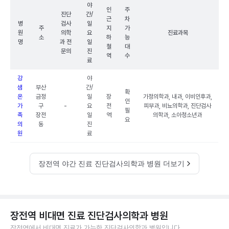
야
인
주
진단
간/
근
차
병
검사
일
주
지
가
원
의학
요
진료과목
소
하
능
명
과 전
일
철
대
문의
진
역
수
료
강
야
샘
부산
간/
확
온
금정
일
장
가정의학과, 내과, 이비인후과,
인
가
구
-
요
전
피부과, 비뇨의학과, 진단검사
필
족
장전
일
역
의학과, 소아청소년과
요
의
동
진
원
료
장전역 야간 진료 진단검사의학과 병원 더보기
장전역 비대면 진료 진단검사의학과 병원
장전역에서 비대면 진료가 가능한 진단검사의학과 병원입니다.