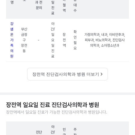
명
과 전
일
철
대
문의
진
역
수
료
강
야
샘
부산
간/
확
온
금정
일
장
가정의학과, 내과, 이비인후과,
인
가
구
-
요
전
피부과, 비뇨의학과, 진단검사
필
족
장전
일
역
의학과, 소아청소년과
요
의
동
진
원
료
장전역 진단검사의학과 병원 더보기
장전역 일요일 진료 진단검사의학과 병원
장전역에서 일요일 진료가 가능한 진단검사의학과 병원입니다.
야
인
주
진단
간/