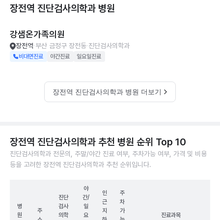
장전역 진단검사의학과
병원
강샘온가족의원
장전역
부산 금정구 장전동
진단검사의학과
비대면진료
야간진료
일요일진료
장전역 진단검사의학과 병원 더보기
장전역 진단검사의학과 추천 병원 순위 Top 10
진단검사의학과 전문의, 주말/야간 진료 여부, 주차가능 여부, 가격 및 비용
등을 고려한 장전역 진단검사의학과 추천 순위입니다.
야
인
주
진단
간/
근
차
병
검사
일
주
지
가
원
의학
요
진료과목
소
하
능