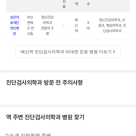
진
역
수
료
성은의
부산
정신건강
배
정신건강의학과, 신
료재단
연제
의학과
3
-
산
경과, 영상의학과, 진
연산병
구 연
전문의 3
대
역
단검사의학과
원
산동
명
배산역 진단검사의학과 비대면 진료 병원 더보기
진단검사의학과 방문 전 주의사항
역 주변
진단검사의학과
병원 찾기
수도권
지하철역 주변