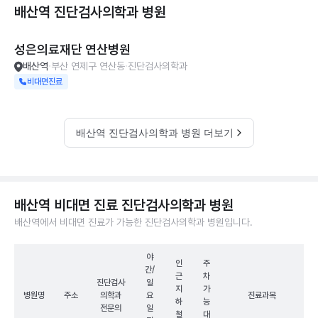
배산역 진단검사의학과
병원
성은의료재단 연산병원
배산역
부산 연제구 연산동
진단검사의학과
비대면진료
배산역 진단검사의학과 병원 더보기
배산역 비대면 진료 진단검사의학과 병원
배산역에서 비대면 진료가 가능한 진단검사의학과 병원입니다.
야
인
주
간/
근
차
진단검사
일
지
가
병원명
주소
의학과
요
진료과목
하
능
전문의
일
철
대