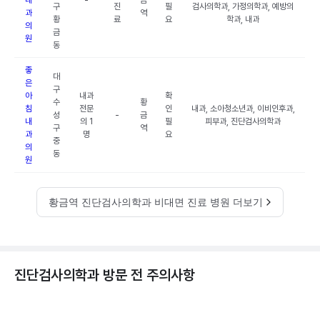
내
-
금
구
진
필
검사의학과, 가정의학과, 예방의
과
역
황
료
요
학과, 내과
의
금
원
동
좋
대
은
구
아
내과
확
수
황
침
전문
인
내과, 소아청소년과, 이비인후과,
성
-
금
내
의 1
필
피부과, 진단검사의학과
구
역
과
명
요
중
의
동
원
황금역 진단검사의학과 비대면 진료 병원 더보기
진단검사의학과 방문 전 주의사항