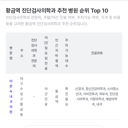
황금역 진단검사의학과 추천 병원 순위 Top 10
진단검사의학과 전문의, 주말/야간 진료 여부, 주차가능 여부, 가격 및 비용
등을 고려한 황금역 진단검사의학과 추천 순위입니다.
야
진단
인
주
간/
검사
근
차
병
일
주
의학
지
가
원
요
진료과목
소
과
하
능
명
일
전문
철
대
진
의
역
수
료
대
바
구
른
수
야
확
신경과, 정신건강의학과, 소아청소
속
황
성
간
인
년과, 이비인후과, 피부과, 진단검
내
-
금
구
진
필
사의학과, 가정의학과, 예방의학
과
역
황
료
요
과, 내과
의
금
원
동