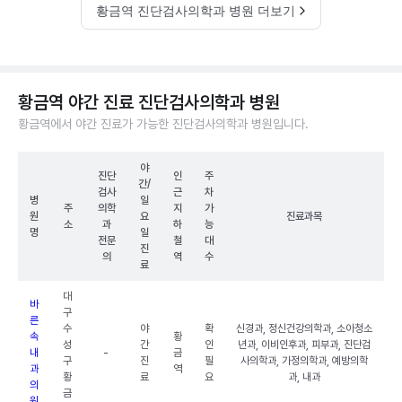
황금역 진단검사의학과 병원 더보기
황금역 야간 진료 진단검사의학과 병원
황금역에서 야간 진료가 가능한 진단검사의학과 병원입니다.
야
진단
인
주
간/
검사
근
차
병
일
주
의학
지
가
원
요
진료과목
소
과
하
능
명
일
전문
철
대
진
의
역
수
료
대
바
구
른
수
야
확
신경과, 정신건강의학과, 소아청소
속
황
성
간
인
년과, 이비인후과, 피부과, 진단검
내
-
금
구
진
필
사의학과, 가정의학과, 예방의학
과
역
황
료
요
과, 내과
의
금
원