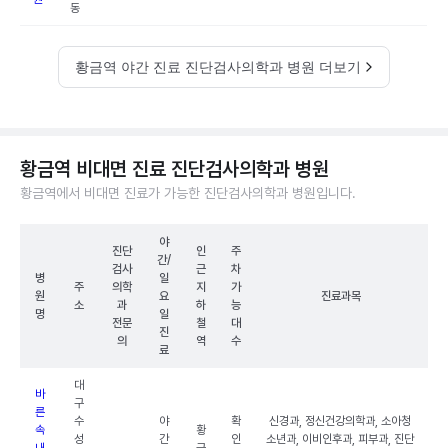
동
황금역 야간 진료 진단검사의학과 병원 더보기
황금역 비대면 진료 진단검사의학과 병원
황금역에서 비대면 진료가 가능한 진단검사의학과 병원입니다.
야
진단
인
주
간/
검사
근
차
병
일
주
의학
지
가
원
요
진료과목
소
과
하
능
명
일
전문
철
대
진
의
역
수
료
대
바
구
른
수
야
확
신경과, 정신건강의학과, 소아청
속
황
성
간
인
소년과, 이비인후과, 피부과, 진단