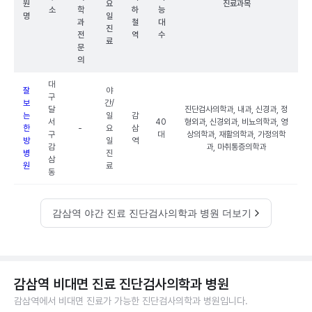
원
요
진료과목
소
학
하
능
명
일
과
철
대
진
전
역
수
료
문
의
대
잘
야
구
보
간/
달
진단검사의학과, 내과, 신경과, 정
는
일
감
서
40
형외과, 신경외과, 비뇨의학과, 영
한
-
요
삼
구
대
상의학과, 재활의학과, 가정의학
방
일
역
감
과, 마취통증의학과
병
진
삼
원
료
동
감삼역 야간 진료 진단검사의학과 병원 더보기
감삼역 비대면 진료 진단검사의학과 병원
감삼역에서 비대면 진료가 가능한 진단검사의학과 병원입니다.