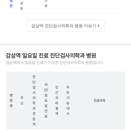
병
진
삼
원
료
동
감삼역 진단검사의학과 병원 더보기
감삼역 일요일 진료 진단검사의학과 병원
감삼역에서 일요일 진료가 가능한 진단검사의학과 병원입니다.
진
단
야
검
인
주
간/
사
근
차
병
일
주
의
지
가
원
요
진료과목
소
학
하
능
명
일
과
철
대
진
전
역
수
료
문
의