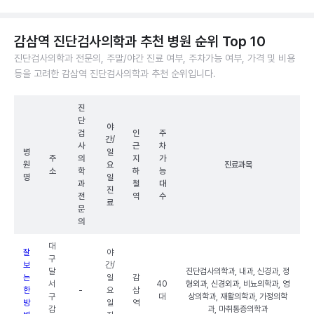
감삼역 진단검사의학과 추천 병원 순위 Top 10
진단검사의학과 전문의, 주말/야간 진료 여부, 주차가능 여부, 가격 및 비용
등을 고려한 감삼역 진단검사의학과 추천 순위입니다.
진
단
야
검
인
주
간/
사
근
차
병
일
주
의
지
가
원
요
진료과목
소
학
하
능
명
일
과
철
대
진
전
역
수
료
문
의
대
잘
야
구
보
간/
달
진단검사의학과, 내과, 신경과, 정
는
일
감
서
40
형외과, 신경외과, 비뇨의학과, 영
한
-
요
삼
구
대
상의학과, 재활의학과, 가정의학
방
일
역
감
과, 마취통증의학과