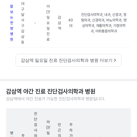
대
잘
야
구
보
간/
달
진단검사의학과, 내과, 신경과, 정
는
일
감
서
40
형외과, 신경외과, 비뇨의학과, 영
한
-
요
삼
구
대
상의학과, 재활의학과, 가정의학
방
일
역
감
과, 마취통증의학과
병
진
삼
원
료
동
감삼역 일요일 진료 진단검사의학과 병원 더보기
감삼역 야간 진료 진단검사의학과 병원
감삼역에서 야간 진료가 가능한 진단검사의학과 병원입니다.
진
단
야
검
인
주
간/
사
근
차
병
일
주
의
지
가