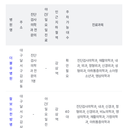
야
인
주
진단
간/
근
차
병
검사
일
주
지
가
원
의학
요
진료과목
소
하
능
명
과 전
일
철
대
문의
진
역
수
료
대
구
진단
더
달
검사
확
진단검사의학과, 재활의학과, 내
블
감
서
의학
인
과, 외과, 정형외과, 신경외과, 성
유
-
삼
구
과 전
필
형외과, 마취통증의학과, 소아청
병
역
감
문의
요
소년과, 영상의학과
원
삼
1명
동
대
잘
야
구
보
간/
달
진단검사의학과, 내과, 신경과, 정
는
일
감
서
40
형외과, 신경외과, 비뇨의학과, 영
한
-
요
삼
구
대
상의학과, 재활의학과, 가정의학
방
일
역
감
과, 마취통증의학과
병
진
삼