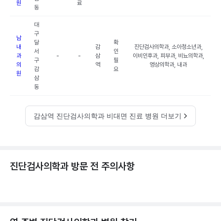
원
료
동
대
구
남
달
확
내
감
진단검사의학과, 소아청소년과,
서
인
과
-
-
삼
이비인후과, 피부과, 비뇨의학과,
구
필
의
역
영상의학과, 내과
감
요
원
삼
동
감삼역 진단검사의학과 비대면 진료 병원 더보기
진단검사의학과 방문 전 주의사항