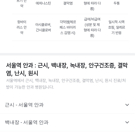
르기 안
에피나스틴
결막염
형에 따라 다
두통
약
름)
급여/비급여
항바이
각막염(헤르
일시적 시력
아시클로버,
(성분 및 제
러스 안
페스 바이러
흐림, 알레르
간시클로버
형에 따라 다
약
스 감염 시)
기 반응
름)
서울역 안과 : 근시, 백내장, 녹내장, 안구건조증, 결막
염, 난시, 원시
서울역에서 근시, 백내장, 녹내장, 안구건조증, 결막염, 난시, 원시 진료/처
방이 가능한 안과 병원입니다.
근시 - 서울역 안과
백내장 - 서울역 안과