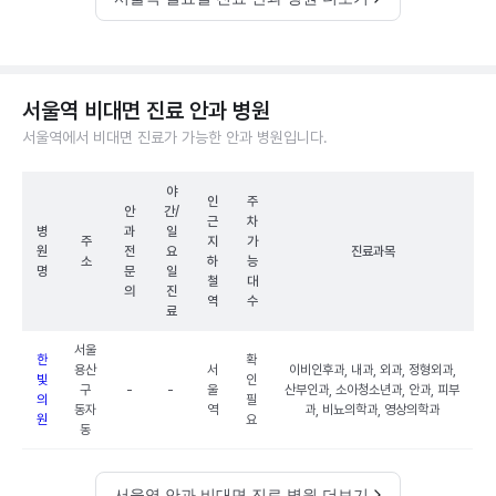
서울역 비대면 진료 안과 병원
서울역에서 비대면 진료가 가능한 안과 병원입니다.
야
인
주
안
간/
근
차
병
과
일
주
지
가
원
전
요
진료과목
소
하
능
명
문
일
철
대
의
진
역
수
료
서울
한
확
용산
서
이비인후과, 내과, 외과, 정형외과,
빛
인
구
-
-
울
산부인과, 소아청소년과, 안과, 피부
의
필
동자
역
과, 비뇨의학과, 영상의학과
원
요
동
서울역 안과 비대면 진료 병원 더보기