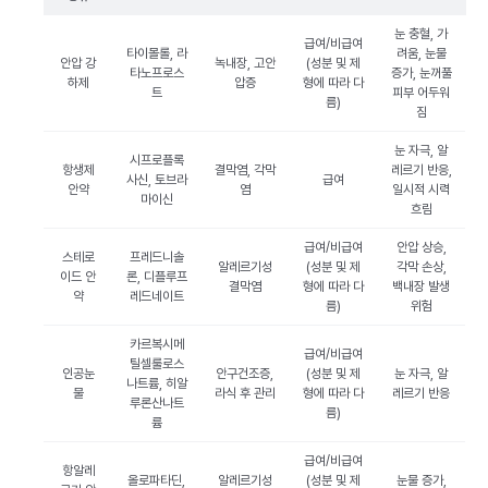
눈 충혈, 가
급여/비급여
타이몰롤, 라
려움, 눈물
안압 강
녹내장, 고안
(성분 및 제
타노프로스
증가, 눈꺼풀
하제
압증
형에 따라 다
트
피부 어두워
름)
짐
눈 자극, 알
시프로플록
항생제
결막염, 각막
레르기 반응,
사신, 토브라
급여
안약
염
일시적 시력
마이신
흐림
급여/비급여
안압 상승,
스테로
프레드니솔
알레르기성
(성분 및 제
각막 손상,
이드 안
론, 디플루프
결막염
형에 따라 다
백내장 발생
약
레드네이트
름)
위험
카르복시메
급여/비급여
틸셀룰로스
인공눈
안구건조증,
(성분 및 제
눈 자극, 알
나트륨, 히알
물
라식 후 관리
형에 따라 다
레르기 반응
루론산나트
름)
륨
급여/비급여
항알레
올로파타딘,
알레르기성
(성분 및 제
눈물 증가,