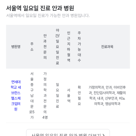
서울역 일요일 진료 안과 병원
서울역에서 일요일 진료가 가능한 안과 병원입니다.
야
인
주
안
간/
근
차
과
일
주
지
가
병원명
전
요
진료과목
소
하
능
문
일
철
대
의
진
역
수
료
서
가
울
정
연세대
중
의
일
학교 세
확
가정의학과, 안과, 이비인후
구
학
요
서
브란스
인
과, 진단검사의학과, 재활의
남
과
일
울
헬스체
필
학과, 내과, 산부인과, 비뇨
대
전
진
역
크업의
요
의학과, 영상의학과
문
문
료
원
로5
의
가
4명
서울역 일요일 진료 안과 병원 더보기