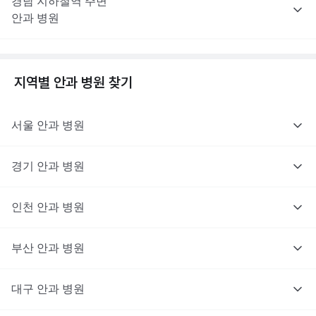
경남
지하철역 주변
안과
병원
지역별
안과
병원 찾기
서울
안과
병원
경기
안과
병원
인천
안과
병원
부산
안과
병원
대구
안과
병원