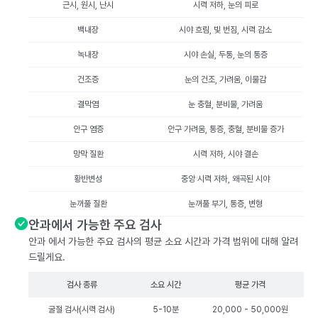
근시, 원시, 난시
시력 저하, 눈의 피로
백내장
시야 흐림, 빛 번짐, 시력 감소
녹내장
시야 손실, 두통, 눈의 통증
건조증
눈의 건조, 가려움, 이물감
결막염
눈 충혈, 분비물, 가려움
안구 염증
안구 가려움, 통증, 충혈, 분비물 증가
망막 질환
시력 저하, 시야 결손
황반변성
중앙 시력 저하, 왜곡된 시야
눈꺼풀 질환
눈꺼풀 부기, 통증, 변형
안과에서 가능한 주요 검사
안과 에서 가능한 주요 검사의 평균 소요 시간과 가격 범위에 대해 알려
드릴게요.
검사 종류
소요 시간
평균 가격
굴절 검사(시력 검사)
5-10분
20,000 - 50,000원