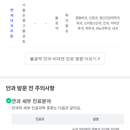
서
연
울
세
은
확
불
정형외과, 신경과, 정신건강의학과,
내
평
인
-
-
광
외과, 소아청소년과, 안과, 이비인
과
구
필
역
후과, 피부과, 비뇨의학과, 내과
의
불
요
원
광
동
불광역 안과 비대면 진료 병원 더보기
안과 방문 전 주의사항
안과 세부 진료분야
안과의 세부 진료과목 종류는 다음과 같아요.
진료과
설명
눈의 일반적인 질병과 조건을 진단하