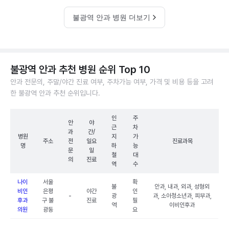
불광역 안과 병원 더보기
불광역 안과 추천 병원 순위 Top 10
안과 전문의, 주말/야간 진료 여부, 주차가능 여부, 가격 및 비용 등을 고려
한 불광역 안과 추천 순위입니다.
인
주
안
야
근
차
과
간/
병원
지
가
주소
전
일요
진료과목
명
하
능
문
일
철
대
의
진료
역
수
나이
서울
확
불
안과, 내과, 외과, 성형외
비인
은평
야간
인
-
광
과, 소아청소년과, 피부과,
후과
구 불
진료
필
역
이비인후과
의원
광동
요