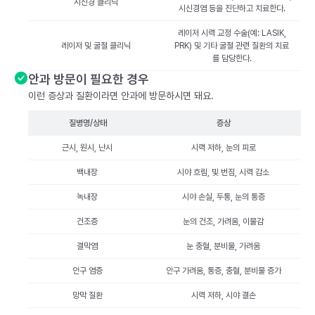
시신경 클리닉
시신경염 등을 진단하고 치료한다.
레이저 시력 교정 수술(예: LASIK,
레이저 및 굴절 클리닉
PRK) 및 기타 굴절 관련 질환의 치료
를 담당한다.
안과 방문이 필요한 경우
이런 증상과 질환이라면 안과에 방문하시면 돼요.
질병명/상태
증상
근시, 원시, 난시
시력 저하, 눈의 피로
백내장
시야 흐림, 빛 번짐, 시력 감소
녹내장
시야 손실, 두통, 눈의 통증
건조증
눈의 건조, 가려움, 이물감
결막염
눈 충혈, 분비물, 가려움
안구 염증
안구 가려움, 통증, 충혈, 분비물 증가
망막 질환
시력 저하, 시야 결손