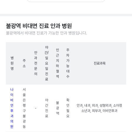
불광역 비대면 진료 안과 병원
불광역에서 비대면 진료가 가능한 안과 병원입니다.
야
인
주
안
간/
근
차
병
과
일
주
지
가
원
전
요
진료과목
소
하
능
명
문
일
철
대
의
진
역
수
료
나
서
이
울
비
은
야
확
불
인
평
간
인
안과, 내과, 외과, 성형외과, 소아청
-
광
후
구
진
필
소년과, 피부과, 이비인후과
역
과
불
료
요
의
광
원
동