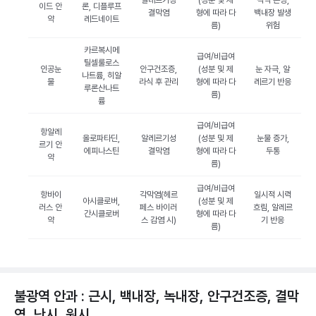
알레르기성
(성분 및 제
각막 손상,
이드 안
론, 디플루프
결막염
형에 따라 다
백내장 발생
약
레드네이트
름)
위험
카르복시메
급여/비급여
틸셀룰로스
인공눈
안구건조증,
(성분 및 제
눈 자극, 알
나트륨, 히알
물
라식 후 관리
형에 따라 다
레르기 반응
루론산나트
름)
륨
급여/비급여
항알레
올로파타딘,
알레르기성
(성분 및 제
눈물 증가,
르기 안
에피나스틴
결막염
형에 따라 다
두통
약
름)
급여/비급여
항바이
각막염(헤르
일시적 시력
아시클로버,
(성분 및 제
러스 안
페스 바이러
흐림, 알레르
간시클로버
형에 따라 다
약
스 감염 시)
기 반응
름)
불광역 안과 : 근시, 백내장, 녹내장, 안구건조증, 결막
염, 난시, 원시