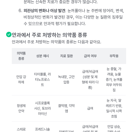
문제는 신속한 치료가 중요한 경우가 많습니다.
외관상의 변화나 이상 발견
: 눈꺼풀이나 눈 주변에 덩어리, 변색,
비정상적인 변화가 발견된 경우, 이는 다양한 눈 질환의 징후일
수 있으므로 안과적 평가가 필요합니다.
안과에서 주로 처방하는 의약품 종류
안과에서 주로 처방하는 의약품의 종류는 다음과 같아요.
의약품
성분 예시
치료 질환
급여 여부
부작용
종류
눈 충혈, 가
급여/비급여
타이몰롤, 라
려움, 눈물
안압 강
녹내장, 고안
(성분 및 제
타노프로스
증가, 눈꺼풀
하제
압증
형에 따라 다
트
피부 어두워
름)
짐
눈 자극, 알
시프로플록
항생제
결막염, 각막
레르기 반응,
사신, 토브라
급여
안약
염
일시적 시력
마이신
흐림
급여/비급여
안압 상승,
스테로
프레드니솔