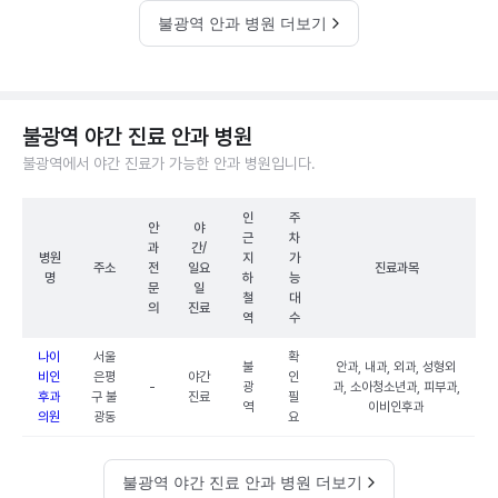
불광역 안과 병원 더보기
불광역 야간 진료 안과 병원
불광역에서 야간 진료가 가능한 안과 병원입니다.
인
주
안
야
근
차
과
간/
병원
지
가
주소
전
일요
진료과목
명
하
능
문
일
철
대
의
진료
역
수
나이
서울
확
불
안과, 내과, 외과, 성형외
비인
은평
야간
인
-
광
과, 소아청소년과, 피부과,
후과
구 불
진료
필
역
이비인후과
의원
광동
요
불광역 야간 진료 안과 병원 더보기