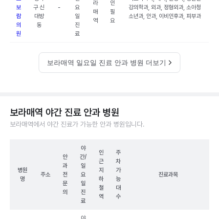
라
인
보
구 신
-
요
강의학과, 외과, 정형외과, 소아청
매
필
람
대방
일
소년과, 안과, 이비인후과, 피부과
역
요
의
동
진
원
료
보라매역 일요일 진료 안과 병원 더보기
보라매역 야간 진료 안과 병원
보라매역에서 야간 진료가 가능한 안과 병원입니다.
야
인
주
안
간/
근
차
과
일
병원
지
가
주소
전
요
진료과목
명
하
능
문
일
철
대
의
진
역
수
료
야