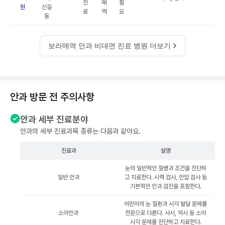
진
매
필
원
신길
료
역
요
동
보라매역 안과 비대면 진료 병원 더보기
안과 방문 전 주의사항
안과 세부 진료분야
안과의 세부 진료과목 종류는 다음과 같아요.
진료과
설명
눈의 일반적인 질병과 조건을 진단하
일반 안과
고 치료한다. 시력 검사, 안압 검사 등
기본적인 안과 검진을 포함한다.
어린이의 눈 질환과 시각 발달 문제를
소아안과
전문으로 다룬다. 사시, 약시 등 소아
시각 문제를 진단하고 치료한다.