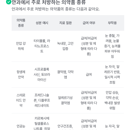
안과에서 주로 처방하는 의약품 종류
안과에서 주로 처방하는 의약품의 종류는 다음과 같아요.
의약품
성분 예시
치료 질환
급여 여부
부작용
종류
눈 충혈, 가
급여/비급여
타이몰롤, 라
려움, 눈물
안압 강
녹내장, 고안
(성분 및 제
타노프로스
증가, 눈꺼풀
하제
압증
형에 따라 다
트
피부 어두워
름)
짐
눈 자극, 알
시프로플록
항생제
결막염, 각막
레르기 반응,
사신, 토브라
급여
안약
염
일시적 시력
마이신
흐림
급여/비급여
안압 상승,
스테로
프레드니솔
알레르기성
(성분 및 제
각막 손상,
이드 안
론, 디플루프
결막염
형에 따라 다
백내장 발생
약
레드네이트
름)
위험
카르복시메
급여/비급여
틸셀룰로스
인공눈
안구건조증,
(성분 및 제
눈 자극, 알
나트륨, 히알