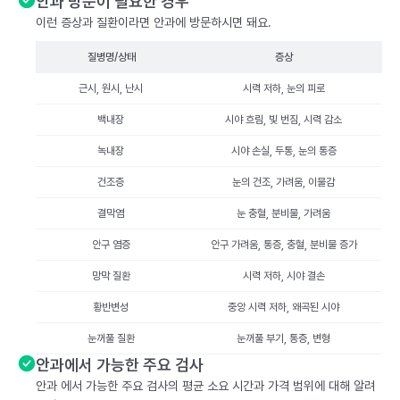
안과 방문이 필요한 경우
이런 증상과 질환이라면 안과에 방문하시면 돼요.
질병명/상태
증상
근시, 원시, 난시
시력 저하, 눈의 피로
백내장
시야 흐림, 빛 번짐, 시력 감소
녹내장
시야 손실, 두통, 눈의 통증
건조증
눈의 건조, 가려움, 이물감
결막염
눈 충혈, 분비물, 가려움
안구 염증
안구 가려움, 통증, 충혈, 분비물 증가
망막 질환
시력 저하, 시야 결손
황반변성
중앙 시력 저하, 왜곡된 시야
눈꺼풀 질환
눈꺼풀 부기, 통증, 변형
안과에서 가능한 주요 검사
안과 에서 가능한 주요 검사의 평균 소요 시간과 가격 범위에 대해 알려