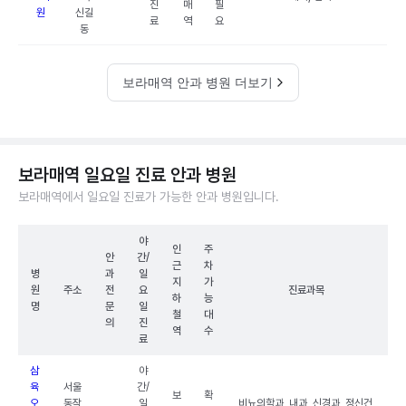
진
매
필
원
신길
료
역
요
동
보라매역 안과 병원 더보기
보라매역 일요일 진료 안과 병원
보라매역에서 일요일 진료가 가능한 안과 병원입니다.
야
인
주
안
간/
근
차
병
과
일
지
가
원
주소
전
요
진료과목
하
능
명
문
일
철
대
의
진
역
수
료
삼
야
육
서울
간/
보
확
오
동작
일
비뇨의학과, 내과, 신경과, 정신건