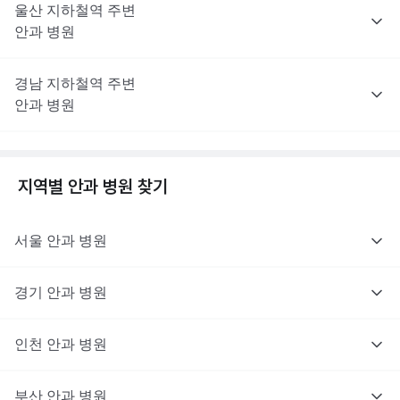
울산
지하철역 주변
안과
병원
경남
지하철역 주변
안과
병원
지역별
안과
병원 찾기
서울
안과
병원
경기
안과
병원
인천
안과
병원
부산
안과
병원