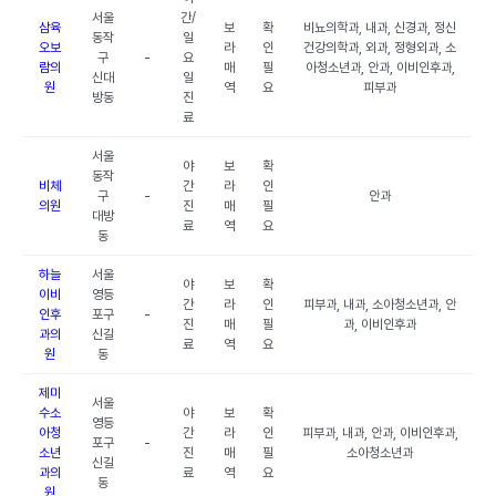
서울
간/
삼육
보
확
비뇨의학과, 내과, 신경과, 정신
동작
일
오보
라
인
건강의학과, 외과, 정형외과, 소
구
-
요
람의
매
필
아청소년과, 안과, 이비인후과,
신대
일
원
역
요
피부과
방동
진
료
서울
야
보
확
동작
비체
간
라
인
구
-
안과
의원
진
매
필
대방
료
역
요
동
하늘
서울
야
보
확
이비
영등
간
라
인
피부과, 내과, 소아청소년과, 안
인후
포구
-
진
매
필
과, 이비인후과
과의
신길
료
역
요
원
동
제미
서울
수소
야
보
확
영등
아청
간
라
인
피부과, 내과, 안과, 이비인후과,
포구
-
소년
진
매
필
소아청소년과
신길
과의
료
역
요
동
원