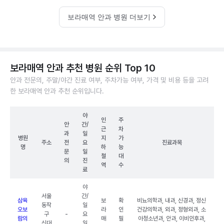
보라매역 안과 병원 더보기
보라매역 안과 추천 병원 순위 Top 10
안과 전문의, 주말/야간 진료 여부, 주차가능 여부, 가격 및 비용 등을 고려
한 보라매역 안과 추천 순위입니다.
야
인
주
안
간/
근
차
과
일
병원
지
가
주소
전
요
진료과목
명
하
능
문
일
철
대
의
진
역
수
료
야
서울
간/
삼육
보
확
비뇨의학과, 내과, 신경과, 정신
동작
일
오보
라
인
건강의학과, 외과, 정형외과, 소
구
-
요
람의
매
필
아청소년과, 안과, 이비인후과,
신대
일