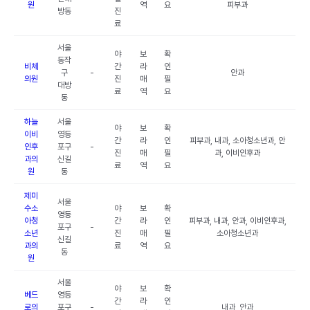
원
역
요
피부과
방동
진
료
서울
야
보
확
동작
비체
간
라
인
구
-
안과
의원
진
매
필
대방
료
역
요
동
하늘
서울
야
보
확
이비
영등
간
라
인
피부과, 내과, 소아청소년과, 안
인후
포구
-
진
매
필
과, 이비인후과
과의
신길
료
역
요
원
동
제미
서울
수소
야
보
확
영등
아청
간
라
인
피부과, 내과, 안과, 이비인후과,
포구
-
소년
진
매
필
소아청소년과
신길
과의
료
역
요
동
원
서울
야
보
확
베드
영등
간
라
인
로의
포구
-
내과, 안과