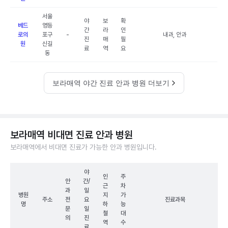
서울
야
보
확
베드
영등
간
라
인
로의
포구
-
내과, 안과
진
매
필
원
신길
료
역
요
동
보라매역 야간 진료 안과 병원 더보기
보라매역 비대면 진료 안과 병원
보라매역에서 비대면 진료가 가능한 안과 병원입니다.
야
인
주
안
간/
근
차
과
일
병원
지
가
주소
전
요
진료과목
명
하
능
문
일
철
대
의
진
역
수
료