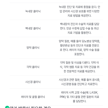
녹내장 진단 및 치료에 중점을 둔다. 안
녹내장 클리닉
압 관리와 시신경 보호를 위한 다양한
치료 방법을 제공한다.
백내장의 진단과 수술적 치료를 담당
백내장 클리닉
한다. 인공 수정체 삽입 수술 등 최신
치료 기법을 활용한다.
망막 질환, 예를 들어 당뇨병성 망막증,
황반변성 등의 진단과 치료를 전문으
망막 클리닉
로 한다. 레이저 치료, 망막 수술 등을
포함한다.
각막 질환 및 이상을 다룬다. 각막 이
각막 클리닉
식, 각막 염증 치료 등 각막 건강을 위
한 전문적인 치료를 제공한다.
시신경과 관련 질환, 예를 들어 광시증,
시신경 클리닉
시신경염 등을 진단하고 치료한다.
레이저 시력 교정 수술(예: LASIK,
레이저 및 굴절 클리닉
PRK) 및 기타 굴절 관련 질환의 치료
를 담당한다.