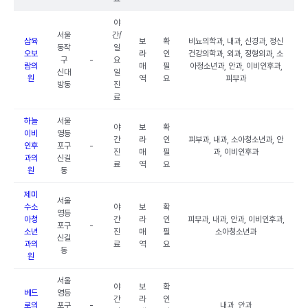
야
서울
간/
삼육
보
확
비뇨의학과, 내과, 신경과, 정신
동작
일
오보
라
인
건강의학과, 외과, 정형외과, 소
구
-
요
람의
매
필
아청소년과, 안과, 이비인후과,
신대
일
원
역
요
피부과
방동
진
료
하늘
서울
야
보
확
이비
영등
간
라
인
피부과, 내과, 소아청소년과, 안
인후
포구
-
진
매
필
과, 이비인후과
과의
신길
료
역
요
원
동
제미
서울
수소
야
보
확
영등
아청
간
라
인
피부과, 내과, 안과, 이비인후과,
포구
-
소년
진
매
필
소아청소년과
신길
과의
료
역
요
동
원
서울
야
보
확
베드
영등
간
라
인
로의
포구
-
내과, 안과