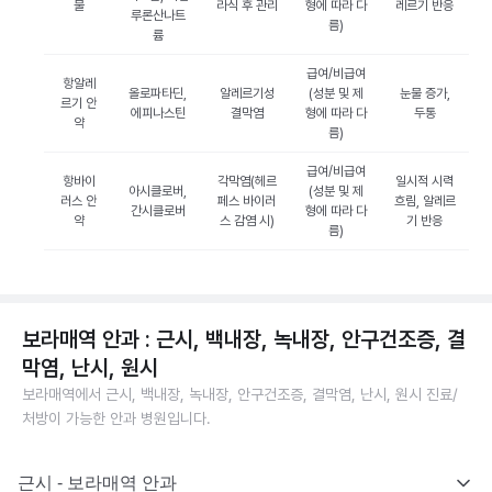
물
라식 후 관리
형에 따라 다
레르기 반응
루론산나트
름)
륨
급여/비급여
항알레
올로파타딘,
알레르기성
(성분 및 제
눈물 증가,
르기 안
에피나스틴
결막염
형에 따라 다
두통
약
름)
급여/비급여
항바이
각막염(헤르
일시적 시력
아시클로버,
(성분 및 제
러스 안
페스 바이러
흐림, 알레르
간시클로버
형에 따라 다
약
스 감염 시)
기 반응
름)
보라매역 안과 : 근시, 백내장, 녹내장, 안구건조증, 결
막염, 난시, 원시
보라매역에서 근시, 백내장, 녹내장, 안구건조증, 결막염, 난시, 원시 진료/
처방이 가능한 안과 병원입니다.
근시 - 보라매역 안과