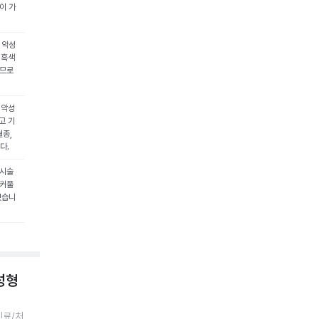
이 가
 악성
 흑색
으므로
 악성
고 기
혈종,
다.
 시술
눈커풀
있습니
 성형
진료/처