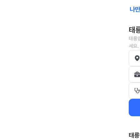
태릉
태릉입
세요.
태릉