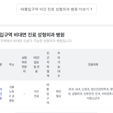
태릉입구역 야간 진료 성형외과 병원 더보기
입구역 비대면 진료 성형외과 병원
구역에서 비대면 진료가 가능한 성형외과 병원입니다.
인
주
성형
야간/
근
차
외과
일요
지
가
명
주소
진료과목
전문
일 진
하
능
의
료
철
대
역
수
태
서울
아
릉
외과, 내과, 신경과, 정신건강의학과, 
노원
야간
확인
년
-
입
과, 성형외과, 산부인과, 안과, 이비인후과
구 공
진료
필요
원
구
아청소년과
릉동
역