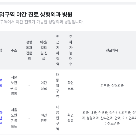
입구역 야간 진료 성형외과 병원
구역에서 야간 진료가 가능한 성형외과 병원입니다.
인
주
성형
야간/
근
차
외과
일요
지
가
명
주소
진료과목
전문
일 진
하
능
의
료
철
대
역
수
태
서울
보
릉
노원
야간
확인
의
-
입
피부과, 성형외과
구 공
진료
필요
구
릉동
역
태
서울
아
릉
외과, 내과, 신경과, 정신건강의학과, 
노원
야간
확인
년
-
입
과, 성형외과, 산부인과, 안과, 이비인후과
구 공
진료
필요
원
구
아청소년과
릉동
역