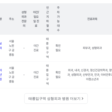
인
주
성형
야간/
근
차
외과
일요
지
가
명
주소
진료과목
전문
일 진
하
능
의
료
철
대
역
수
태
서울
보
릉
노원
야간
확인
의
-
입
피부과, 성형외과
구 공
진료
필요
구
릉동
역
태
서울
아
릉
외과, 내과, 신경과, 정신건강의학과, 
노원
야간
확인
년
-
입
과, 성형외과, 산부인과, 안과, 이비인후과
구 공
진료
필요
원
구
아청소년과
릉동
역
태릉입구역 성형외과 병원 더보기