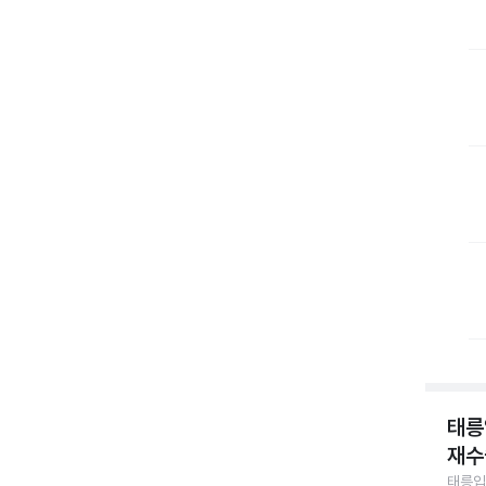
태릉
재수
태릉입