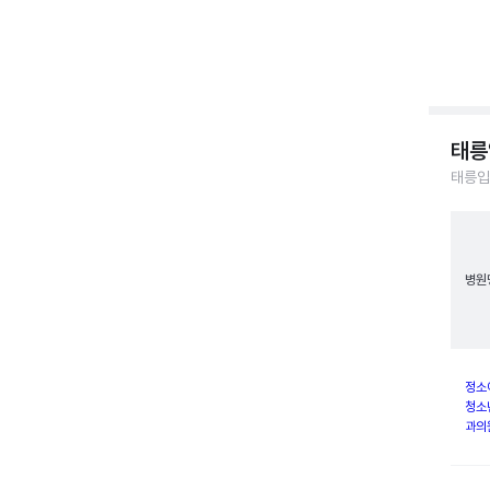
태릉
태릉입
병원
정소
청소
과의