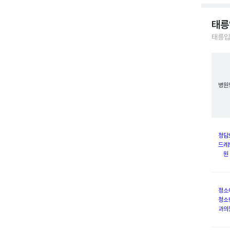
태릉
태릉입
병원
청담
드레
원
정소
청소
과의