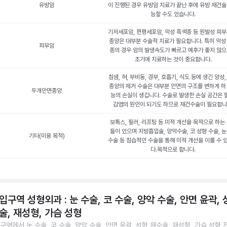
유방암
이 진행된 경우 유방암 치료가 끝난 후에 유방 재건술
능할 수도 있습니다.
기저세포암, 편평세포암, 악성 흑색종 등 원발성 피부
종양은 대부분 수술적 치료가 필요합니다. 특히 악성
피부암
종의 경우 암의 발생속도가 빠르고 예후가 좋지 않
초기에 치료하는 것이 중요합니다.
침샘, 혀, 부비동, 경부, 호흡기, 식도 등에 생긴 양성,
종양의 제거 수술은 대부분 안면의 구조를 변하게 하
두개안면종양
능의 손실이 생깁니다. 수술로 발생한 손실 공간은 
감염의 원인이 되기도 하므로 재건수술이 필요합니
보톡스, 필러, 리프팅 등 미적 개선을 목적으로 하는
들이 있으며 지방흡입술, 양악수술, 코 성형 수술, 
기타(미용 목적)
수술 등 침습적인 수술을 통해 미적 개선을 이룰 수 
다.목적으로 합니다.
입구역 성형외과 : 눈 수술, 코 수술, 양악 수술, 안면 윤곽,
술, 재성형, 가슴 성형
구역에서 눈 수술, 코 수술, 양악 수술, 안면 윤곽, 성형 재수술, 재성형, 가슴 성형 