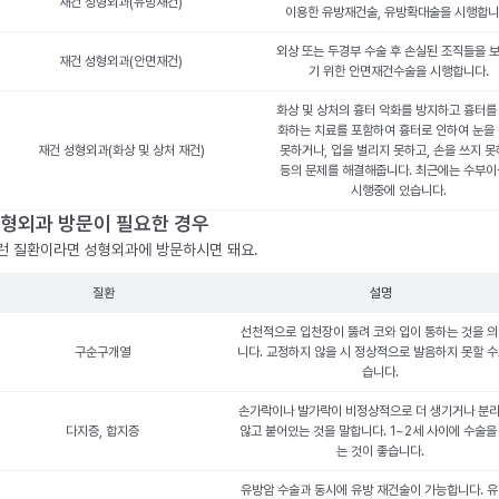
재건 성형외과(유방재건)
이용한 유방재건술, 유방확대술을 시행합니
외상 또는 두경부 수술 후 손실된 조직들을 
재건 성형외과(안면재건)
기 위한 안면재건수술을 시행합니다.
화상 및 상처의 흉터 악화를 방지하고 흉터를
화하는 치료를 포함하여 흉터로 인하여 눈을
재건 성형외과(화상 및 상처 재건)
못하거나, 입을 벌리지 못하고, 손을 쓰지 
등의 문제를 해결해줍니다. 최근에는 수부
시행중에 있습니다.
형외과 방문이 필요한 경우
런 질환이라면 성형외과에 방문하시면 돼요.
질환
설명
선천적으로 입천장이 뚫려 코와 입이 통하는 것을 
구순구개열
니다. 교정하지 않을 시 정상적으로 발음하지 못할 수
습니다.
손가락이나 발가락이 비정상적으로 더 생기거나 분
다지증, 합지증
않고 붙어있는 것을 말합니다. 1~2세 사이에 수술을
는 것이 좋습니다.
유방암 수술과 동시에 유방 재건술이 가능합니다. 