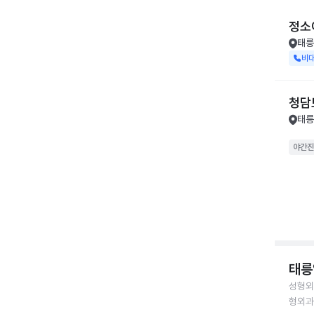
정소
태릉
비
청담
태릉
야간진
태릉
성형외
형외과