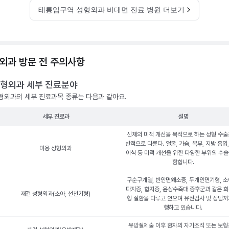
태릉입구역 성형외과 비대면 진료 병원 더보기
외과 방문 전 주의사항
형외과 세부 진료분야
형외과의 세부 진료과목 종류는 다음과 같아요.
세부 진료과
설명
신체의 미적 개선을 목적으로 하는 성형 수술
반적으로 다룬다. 얼굴, 가슴, 복부, 지방 흡입
미용 성형외과
이식 등 미적 개선을 위한 다양한 부위의 수술
함합니다.
구순구개열, 반안면왜소증, 두개안면기형, 소
다지증, 합지증, 윤상수축대 증후군과 같은 희
재건 성형외과(소아, 선천기형)
형 질환을 다루고 있으며 유전검사 및 상담까
행하고 있습니다.
유방절제술 이후 환자의 자가조직 또는 보