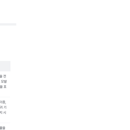
을 전
, 모발
을 포
이증,
귀 기
지 시
형물을