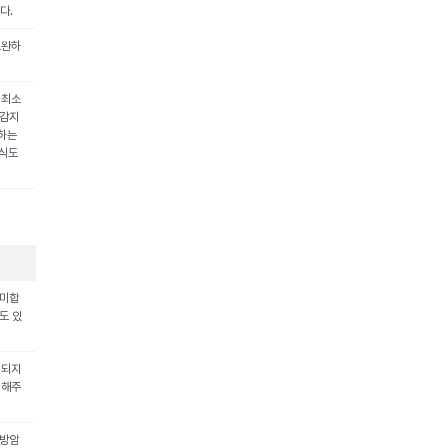
다.
보완하
 최소
 감지
못하는
이식도
의미합
도 있
리되지
 해주
유방암