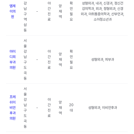
강
야
확
성형외과, 내과, 신경과, 정신건
엠제
양
남
간
인
강의학과, 외과, 정형외과, 신경
이의
-
재
구
진
필
외과, 마취통증의학과, 산부인과,
원
역
역
료
요
소아청소년과
삼
동
서
울
마이
강
야
확
양
디피
남
간
인
-
재
성형외과, 피부과
부과
구
진
필
역
의원
도
료
요
곡
동
서
울
프레
강
야
쉬이
양
남
간
20
비인
-
재
성형외과, 이비인후과
구
진
대
후과
역
도
료
의원
곡
동