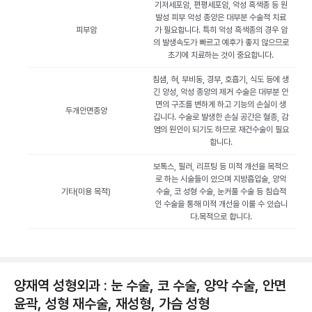
기저세포암, 편평세포암, 악성 흑색종 등 원
발성 피부 악성 종양은 대부분 수술적 치료
피부암
가 필요합니다. 특히 악성 흑색종의 경우 암
의 발생속도가 빠르고 예후가 좋지 않으므로
초기에 치료하는 것이 중요합니다.
침샘, 혀, 부비동, 경부, 호흡기, 식도 등에 생
긴 양성, 악성 종양의 제거 수술은 대부분 안
면의 구조를 변하게 하고 기능의 손실이 생
두개안면종양
깁니다. 수술로 발생한 손실 공간은 혈종, 감
염의 원인이 되기도 하므로 재건수술이 필요
합니다.
보톡스, 필러, 리프팅 등 미적 개선을 목적으
로 하는 시술들이 있으며 지방흡입술, 양악
기타(미용 목적)
수술, 코 성형 수술, 눈커풀 수술 등 침습적
인 수술을 통해 미적 개선을 이룰 수 있습니
다.목적으로 합니다.
양재역 성형외과 : 눈 수술, 코 수술, 양악 수술, 안면
윤곽, 성형 재수술, 재성형, 가슴 성형