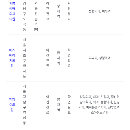
기쁨
강
외
야
확
양
성형
남
과
간
인
재
성형외과, 피부과
외과
구
전
진
필
역
의원
도
문
료
요
곡
의
동
1명
서
울
에스
서
야
확
양
에이
초
간
인
-
재
피부과, 성형외과
치의
구
진
필
역
원
양
료
요
재
동
서
울
강
야
확
성형외과, 내과, 신경과, 정신건
엠제
양
남
간
인
강의학과, 외과, 정형외과, 신경
이의
-
재
구
진
필
외과, 마취통증의학과, 산부인과,
원
역
역
료
요
소아청소년과
삼
동