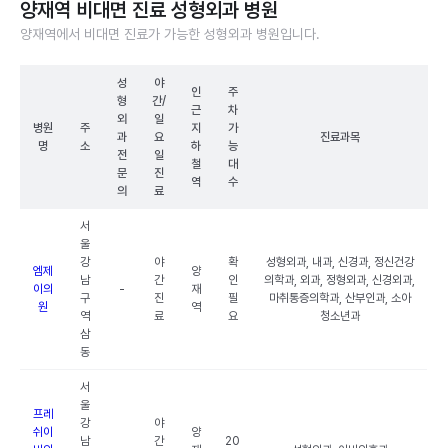
양재역 비대면 진료 성형외과 병원
양재역에서 비대면 진료가 가능한 성형외과 병원입니다.
성
야
인
주
형
간/
근
차
외
일
병원
주
지
가
과
요
진료과목
명
소
하
능
전
일
철
대
문
진
역
수
의
료
서
울
강
야
확
성형외과, 내과, 신경과, 정신건강
엠제
양
남
간
인
의학과, 외과, 정형외과, 신경외과,
이의
-
재
구
진
필
마취통증의학과, 산부인과, 소아
원
역
역
료
요
청소년과
삼
동
서
울
프레
강
야
쉬이
양
남
간
20