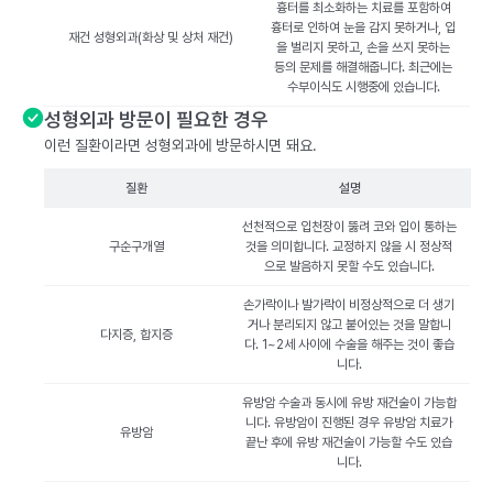
흉터를 최소화하는 치료를 포함하여
흉터로 인하여 눈을 감지 못하거나, 입
재건 성형외과(화상 및 상처 재건)
을 벌리지 못하고, 손을 쓰지 못하는
등의 문제를 해결해줍니다. 최근에는
수부이식도 시행중에 있습니다.
성형외과 방문이 필요한 경우
이런 질환이라면 성형외과에 방문하시면 돼요.
질환
설명
선천적으로 입천장이 뚫려 코와 입이 통하는
구순구개열
것을 의미합니다. 교정하지 않을 시 정상적
으로 발음하지 못할 수도 있습니다.
손가락이나 발가락이 비정상적으로 더 생기
거나 분리되지 않고 붙어있는 것을 말합니
다지증, 합지증
다. 1~2세 사이에 수술을 해주는 것이 좋습
니다.
유방암 수술과 동시에 유방 재건술이 가능합
니다. 유방암이 진행된 경우 유방암 치료가
유방암
끝난 후에 유방 재건술이 가능할 수도 있습
니다.