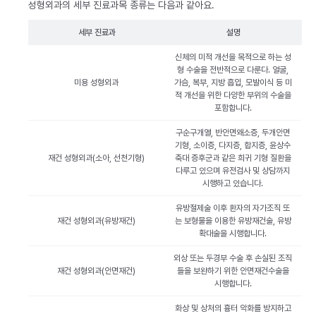
성형외과의 세부 진료과목 종류는 다음과 같아요.
세부 진료과
설명
신체의 미적 개선을 목적으로 하는 성
형 수술을 전반적으로 다룬다. 얼굴,
미용 성형외과
가슴, 복부, 지방 흡입, 모발이식 등 미
적 개선을 위한 다양한 부위의 수술을
포함합니다.
구순구개열, 반안면왜소증, 두개안면
기형, 소이증, 다지증, 합지증, 윤상수
재건 성형외과(소아, 선천기형)
축대 증후군과 같은 희귀 기형 질환을
다루고 있으며 유전검사 및 상담까지
시행하고 있습니다.
유방절제술 이후 환자의 자가조직 또
재건 성형외과(유방재건)
는 보형물을 이용한 유방재건술, 유방
확대술을 시행합니다.
외상 또는 두경부 수술 후 손실된 조직
재건 성형외과(안면재건)
들을 보완하기 위한 안면재건수술을
시행합니다.
화상 및 상처의 흉터 악화를 방지하고