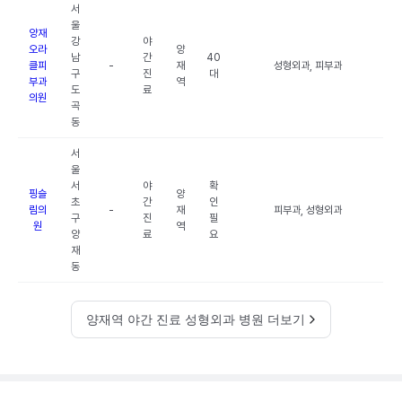
서
울
양재
강
야
오라
양
남
간
40
클피
-
재
성형외과, 피부과
구
진
대
부과
역
도
료
의원
곡
동
서
울
서
야
확
핑슬
양
초
간
인
림의
-
재
피부과, 성형외과
구
진
필
원
역
양
료
요
재
동
양재역 야간 진료 성형외과 병원 더보기