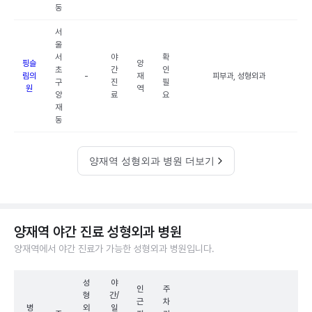
동
서
울
서
야
확
핑슬
양
초
간
인
림의
-
재
피부과, 성형외과
구
진
필
원
역
양
료
요
재
동
양재역 성형외과 병원 더보기
양재역 야간 진료 성형외과 병원
양재역에서 야간 진료가 가능한 성형외과 병원입니다.
성
야
인
주
형
간/
근
차
병
외
일