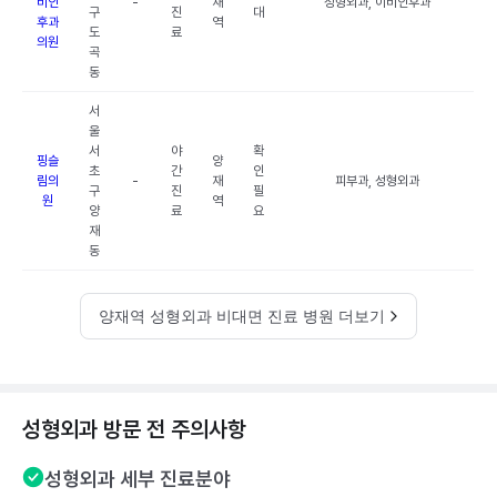
비인
-
재
성형외과, 이비인후과
구
진
대
후과
역
도
료
의원
곡
동
서
울
서
야
확
핑슬
양
초
간
인
림의
-
재
피부과, 성형외과
구
진
필
원
역
양
료
요
재
동
양재역 성형외과 비대면 진료 병원 더보기
성형외과 방문 전 주의사항
성형외과 세부 진료분야