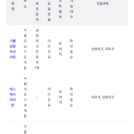
주
지
가
원
과
요
진료과목
소
하
능
명
전
일
철
대
문
진
역
수
의
료
서
성
울
형
기쁨
강
외
야
확
양
성형
남
과
간
인
재
성형외과, 피부과
외과
구
전
진
필
역
의원
도
문
료
요
곡
의
동
1명
서
울
에스
서
야
확
양
에이
초
간
인
-
재
피부과, 성형외과
치의
구
진
필
역
원
양
료
요
재
동
서
울