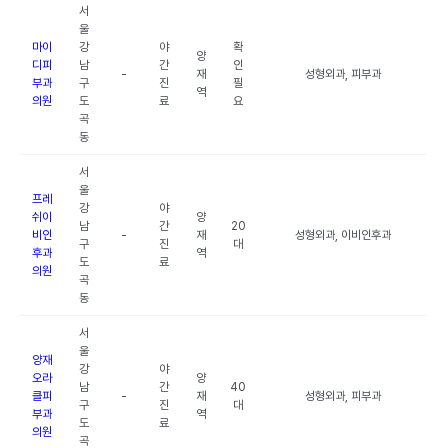
서
울
마이
강
야
확
양
디피
남
간
인
-
재
성형외과, 피부과
부과
구
진
필
역
의원
도
료
요
곡
동
서
울
프레
강
야
쉬이
양
남
간
20
비인
-
재
성형외과, 이비인후과
구
진
대
후과
역
도
료
의원
곡
동
서
울
양재
강
야
오라
양
남
간
40
클피
-
재
성형외과, 피부과
구
진
대
부과
역
도
료
의원
곡