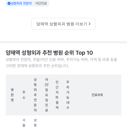
성형외과 전문의
야간진료
양재역 성형외과 병원 더보기
양재역 성형외과 추천 병원 순위 Top 10
성형외과 전문의, 주말/야간 진료 여부, 주차가능 여부, 가격 및 비용 등을
고려한 양재역 성형외과 추천 순위입니다.
성
야
인
주
형
간/
근
차
병
외
일
주
지
가
원
과
요
진료과목
소
하
능
명
전
일
철
대
문
진
역
수
의
료
서
성
울
형