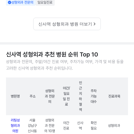
성형외과 전문의
일요일진료
신사역 성형외과 병원 더보기
신사역 성형외과 추천 병원 순위 Top 10
성형외과 전문의, 주말/야간 진료 여부, 주차가능 여부, 가격 및 비용 등을
고려한 신사역 성형외과 추천 순위입니다.
인
야간/
근
성형외
주차
일요
지
병원명
주소
과 전문
가능
진료과목
일 진
하
의
대수
료
철
역
리팅성
서울
성형외
야간
신사
확인
형외과
강남구
과 전문
성형외과
진료
역
필요
의원
신사동
의 10명