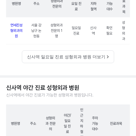
성형외과
료
병원명
주소
요일 진
지하
가능
전문의
과
료
철역
대수
목
성
연세진성
서울 강
성형외과
일요일
신사
확인
형
형외과의
남구 논
전문의 1
진료
역
필요
외
원
현동
명
과
신사역 일요일 진료 성형외과 병원 더보기
신사역 야간 진료 성형외과 병원
신사역에서 야간 진료가 가능한 성형외과 병원입니다.
인
야간/
근
성형외
주차
일요
지
병원명
주소
과 전문
가능
진료과목
일 진
하
의
대수
료
철