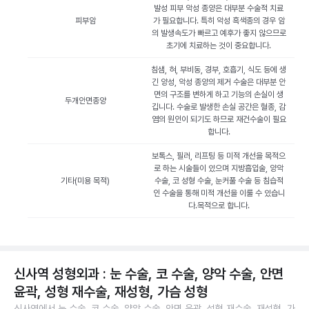
발성 피부 악성 종양은 대부분 수술적 치료
피부암
가 필요합니다. 특히 악성 흑색종의 경우 암
의 발생속도가 빠르고 예후가 좋지 않으므로
초기에 치료하는 것이 중요합니다.
침샘, 혀, 부비동, 경부, 호흡기, 식도 등에 생
긴 양성, 악성 종양의 제거 수술은 대부분 안
면의 구조를 변하게 하고 기능의 손실이 생
두개안면종양
깁니다. 수술로 발생한 손실 공간은 혈종, 감
염의 원인이 되기도 하므로 재건수술이 필요
합니다.
보톡스, 필러, 리프팅 등 미적 개선을 목적으
로 하는 시술들이 있으며 지방흡입술, 양악
기타(미용 목적)
수술, 코 성형 수술, 눈커풀 수술 등 침습적
인 수술을 통해 미적 개선을 이룰 수 있습니
다.목적으로 합니다.
신사역 성형외과 : 눈 수술, 코 수술, 양악 수술, 안면
윤곽, 성형 재수술, 재성형, 가슴 성형
신사역에서 눈 수술, 코 수술, 양악 수술, 안면 윤곽, 성형 재수술, 재성형, 가