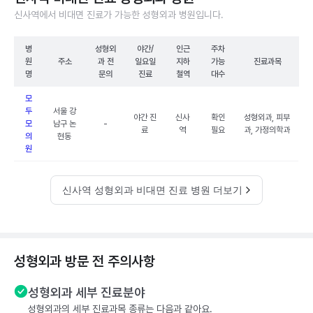
신사역에서 비대면 진료가 가능한 성형외과 병원입니다.
병
성형외
야간/
인근
주차
원
주소
과 전
일요일
지하
가능
진료과목
명
문의
진료
철역
대수
모
두
서울 강
야간 진
신사
확인
성형외과, 피부
모
남구 논
-
료
역
필요
과, 가정의학과
의
현동
원
신사역 성형외과 비대면 진료 병원 더보기
성형외과 방문 전 주의사항
성형외과 세부 진료분야
성형외과의 세부 진료과목 종류는 다음과 같아요.