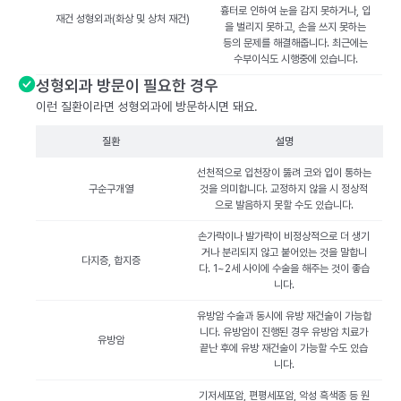
흉터로 인하여 눈을 감지 못하거나, 입
재건 성형외과(화상 및 상처 재건)
을 벌리지 못하고, 손을 쓰지 못하는
등의 문제를 해결해줍니다. 최근에는
수부이식도 시행중에 있습니다.
성형외과 방문이 필요한 경우
이런 질환이라면 성형외과에 방문하시면 돼요.
질환
설명
선천적으로 입천장이 뚫려 코와 입이 통하는
구순구개열
것을 의미합니다. 교정하지 않을 시 정상적
으로 발음하지 못할 수도 있습니다.
손가락이나 발가락이 비정상적으로 더 생기
거나 분리되지 않고 붙어있는 것을 말합니
다지증, 합지증
다. 1~2세 사이에 수술을 해주는 것이 좋습
니다.
유방암 수술과 동시에 유방 재건술이 가능합
니다. 유방암이 진행된 경우 유방암 치료가
유방암
끝난 후에 유방 재건술이 가능할 수도 있습
니다.
기저세포암, 편평세포암, 악성 흑색종 등 원