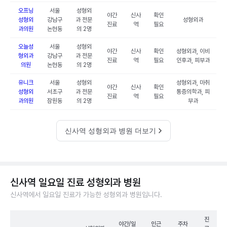
오프닝
서울
성형외
야간
신사
확인
성형외
강남구
과 전문
성형외과
진료
역
필요
과의원
논현동
의 2명
오늘성
서울
성형외
야간
신사
확인
성형외과, 이비
형외과
강남구
과 전문
진료
역
필요
인후과, 피부과
의원
논현동
의 2명
유니크
서울
성형외
성형외과, 마취
야간
신사
확인
성형외
서초구
과 전문
통증의학과, 피
진료
역
필요
과의원
잠원동
의 2명
부과
신사역 성형외과 병원 더보기
신사역 일요일 진료 성형외과 병원
신사역에서 일요일 진료가 가능한 성형외과 병원입니다.
진
야간/일
인근
주차