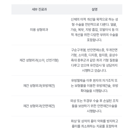
세부 진료과
설명
신체의 미적 개선을 목적으로 하는 성
형 수술을 전반적으로 다룬다. 얼굴,
미용 성형외과
가슴, 복부, 지방 흡입, 모발이식 등 미
적 개선을 위한 다양한 부위의 수술을
포함합니다.
구순구개열, 반안면왜소증, 두개안면
기형, 소이증, 다지증, 합지증, 윤상수
재건 성형외과(소아, 선천기형)
축대 증후군과 같은 희귀 기형 질환을
다루고 있으며 유전검사 및 상담까지
시행하고 있습니다.
유방절제술 이후 환자의 자가조직 또
재건 성형외과(유방재건)
는 보형물을 이용한 유방재건술, 유방
확대술을 시행합니다.
외상 또는 두경부 수술 후 손실된 조직
재건 성형외과(안면재건)
들을 보완하기 위한 안면재건수술을
시행합니다.
화상 및 상처의 흉터 악화를 방지하고
흉터를 최소화하는 치료를 포함하여