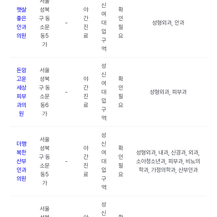
서울
신
햇살
성북
야
확
여
좋은
구 동
간
인
-
대
성형외과, 안과
안과
소문
진
필
입
의원
동5
료
요
구
가
역
성
돈암
서울
신
고운
성북
야
확
여
세상
구 동
간
인
-
대
성형외과, 피부과
피부
소문
진
필
입
과의
동6
료
요
구
원
가
역
성
서울
더행
신
성북
야
확
복한
여
성형외과, 내과, 신경과, 외과,
구 동
간
인
산부
-
대
소아청소년과, 피부과, 비뇨의
소문
진
필
인과
입
학과, 가정의학과, 산부인과
동5
료
요
의원
구
가
역
성
서울
신