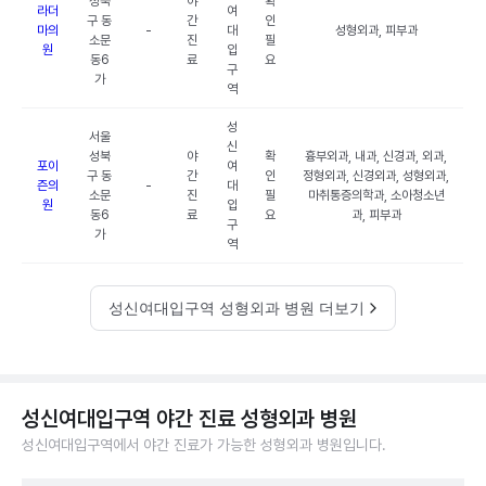
성북
야
확
라더
여
구 동
간
인
마의
-
대
성형외과, 피부과
소문
진
필
원
입
동6
료
요
구
가
역
성
서울
신
성북
야
확
흉부외과, 내과, 신경과, 외과,
포이
여
구 동
간
인
정형외과, 신경외과, 성형외과,
즌의
-
대
소문
진
필
마취통증의학과, 소아청소년
원
입
동6
료
요
과, 피부과
구
가
역
성신여대입구역 성형외과 병원 더보기
성신여대입구역 야간 진료 성형외과 병원
성신여대입구역에서 야간 진료가 가능한 성형외과 병원입니다.