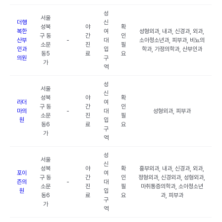
성
서울
더행
신
성북
야
확
복한
여
성형외과, 내과, 신경과, 외과,
구 동
간
인
산부
-
대
소아청소년과, 피부과, 비뇨의
소문
진
필
인과
입
학과, 가정의학과, 산부인과
동5
료
요
의원
구
가
역
성
서울
신
성북
야
확
라더
여
구 동
간
인
마의
-
대
성형외과, 피부과
소문
진
필
원
입
동6
료
요
구
가
역
성
서울
신
성북
야
확
흉부외과, 내과, 신경과, 외과,
포이
여
구 동
간
인
정형외과, 신경외과, 성형외과,
즌의
-
대
소문
진
필
마취통증의학과, 소아청소년
원
입
동6
료
요
과, 피부과
구
가
역