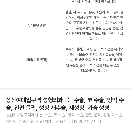
초기에 치료하는 것이 중요합니다.
침샘, 혀, 부비동, 경부, 호흡기, 식도 등에 생
긴 양성, 악성 종양의 제거 수술은 대부분 안
면의 구조를 변하게 하고 기능의 손실이 생
두개안면종양
깁니다. 수술로 발생한 손실 공간은 혈종, 감
염의 원인이 되기도 하므로 재건수술이 필요
합니다.
보톡스, 필러, 리프팅 등 미적 개선을 목적으
로 하는 시술들이 있으며 지방흡입술, 양악
기타(미용 목적)
수술, 코 성형 수술, 눈커풀 수술 등 침습적
인 수술을 통해 미적 개선을 이룰 수 있습니
다.목적으로 합니다.
성신여대입구역 성형외과 : 눈 수술, 코 수술, 양악 수
술, 안면 윤곽, 성형 재수술, 재성형, 가슴 성형
성신여대입구역에서 눈 수술, 코 수술, 양악 수술, 안면 윤곽, 성형 재수술,
재성형, 가슴 성형 진료/처방이 가능한 성형외과 병원입니다.