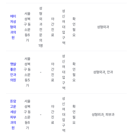
성
성
서울
형
메이
신
성북
외
야
확
저성
여
구 동
과
간
인
형외
대
성형외과
소문
전
진
필
과의
입
동6
문
료
요
원
구
가
의
역
1명
성
서울
신
햇살
성북
야
확
여
좋은
구 동
간
인
-
대
성형외과, 안과
안과
소문
진
필
입
의원
동5
료
요
구
가
역
성
돈암
서울
신
고운
성북
야
확
여
세상
구 동
간
인
-
대
성형외과, 피부과
피부
소문
진
필
입
과의
동6
료
요
구
원
가
역