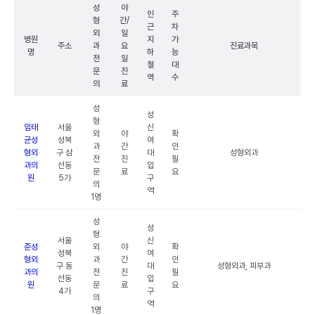
성
야
인
주
형
간/
근
차
외
일
병원
지
가
주소
과
요
진료과목
명
하
능
전
일
철
대
문
진
역
수
의
료
성
성
형
임태
서울
신
외
야
확
균성
성북
여
과
간
인
형외
구 삼
대
성형외과
전
진
필
과의
선동
입
문
료
요
원
5가
구
의
역
1명
성
성
형
서울
신
준성
외
야
확
성북
여
형외
과
간
인
구 동
대
성형외과, 피부과
과의
전
진
필
선동
입
원
문
료
요
4가
구
의
역
1명