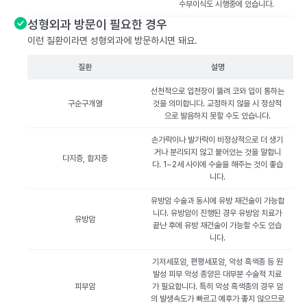
수부이식도 시행중에 있습니다.
성형외과 방문이 필요한 경우
이런 질환이라면 성형외과에 방문하시면 돼요.
질환
설명
선천적으로 입천장이 뚫려 코와 입이 통하는
구순구개열
것을 의미합니다. 교정하지 않을 시 정상적
으로 발음하지 못할 수도 있습니다.
손가락이나 발가락이 비정상적으로 더 생기
거나 분리되지 않고 붙어있는 것을 말합니
다지증, 합지증
다. 1~2세 사이에 수술을 해주는 것이 좋습
니다.
유방암 수술과 동시에 유방 재건술이 가능합
니다. 유방암이 진행된 경우 유방암 치료가
유방암
끝난 후에 유방 재건술이 가능할 수도 있습
니다.
기저세포암, 편평세포암, 악성 흑색종 등 원
발성 피부 악성 종양은 대부분 수술적 치료
피부암
가 필요합니다. 특히 악성 흑색종의 경우 암
의 발생속도가 빠르고 예후가 좋지 않으므로