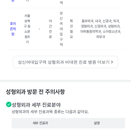
원
가
역
성
서울
신
성북
야
확
흉부외과, 내과, 신경과, 외과,
포이
여
구 동
간
인
정형외과, 신경외과, 성형외과,
즌의
-
대
소문
진
필
마취통증의학과, 소아청소년과,
원
입
동6
료
요
피부과
구
가
역
성신여대입구역 성형외과 비대면 진료 병원 더보기
성형외과 방문 전 주의사항
성형외과 세부 진료분야
성형외과의 세부 진료과목 종류는 다음과 같아요.
세부 진료과
설명