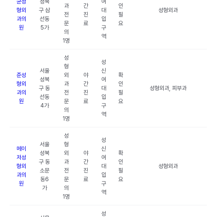
균성
성북
여
과
간
인
형외
구 삼
대
성형외과
전
진
필
과의
선동
입
문
료
요
원
5가
구
의
역
1명
성
성
형
서울
신
준성
외
야
확
성북
여
형외
과
간
인
구 동
대
성형외과, 피부과
과의
전
진
필
선동
입
원
문
료
요
4가
구
의
역
1명
성
성
서울
형
메이
신
성북
외
야
확
저성
여
구 동
과
간
인
형외
대
성형외과
소문
전
진
필
과의
입
동6
문
료
요
원
구
가
의
역
1명
성