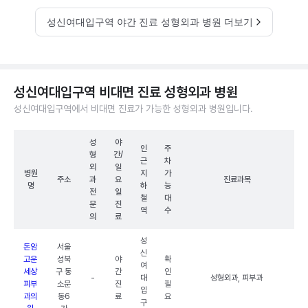
성신여대입구역 야간 진료 성형외과 병원 더보기
성신여대입구역 비대면 진료 성형외과 병원
성신여대입구역에서 비대면 진료가 가능한 성형외과 병원입니다.
성
야
인
주
형
간/
근
차
외
일
병원
지
가
주소
과
요
진료과목
명
하
능
전
일
철
대
문
진
역
수
의
료
성
돈암
서울
신
고운
성북
야
확
여
세상
구 동
간
인
-
대
성형외과, 피부과
피부
소문
진
필
입
과의
동6
료
요
구