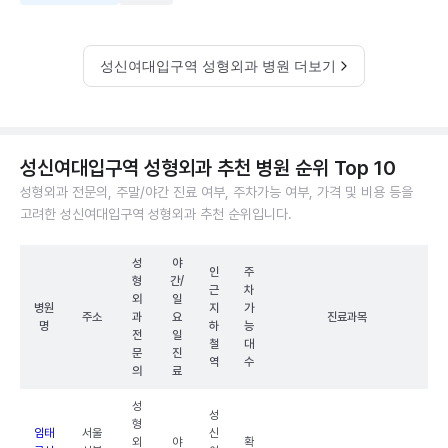
성신여대입구역 성형외과 병원 더보기
성신여대입구역 성형외과 추천 병원 순위 Top 10
성형외과 전문의, 주말/야간 진료 여부, 주차가능 여부, 가격 및 비용 등을
고려한 성신여대입구역 성형외과 추천 순위입니다.
성
야
인
주
형
간/
근
차
외
일
병원
지
가
주소
과
요
진료과목
명
하
능
전
일
철
대
문
진
역
수
의
료
성
성
형
임태
서울
신
외
야
확