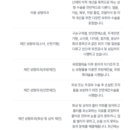
신체의 미적 개선을 목적으로 하는 성
형 수술을 전반적으로 다룬다. 얼굴,
미용 성형외과
가슴, 복부, 지방 흡입, 모발이식 등 미
적 개선을 위한 다양한 부위의 수술을
포함합니다.
구순구개열, 반안면왜소증, 두개안면
기형, 소이증, 다지증, 합지증, 윤상수
재건 성형외과(소아, 선천기형)
축대 증후군과 같은 희귀 기형 질환을
다루고 있으며 유전검사 및 상담까지
시행하고 있습니다.
유방절제술 이후 환자의 자가조직 또
재건 성형외과(유방재건)
는 보형물을 이용한 유방재건술, 유방
확대술을 시행합니다.
외상 또는 두경부 수술 후 손실된 조직
재건 성형외과(안면재건)
들을 보완하기 위한 안면재건수술을
시행합니다.
화상 및 상처의 흉터 악화를 방지하고
흉터를 최소화하는 치료를 포함하여
흉터로 인하여 눈을 감지 못하거나, 입
재건 성형외과(화상 및 상처 재건)
을 벌리지 못하고, 손을 쓰지 못하는
등의 문제를 해결해줍니다. 최근에는