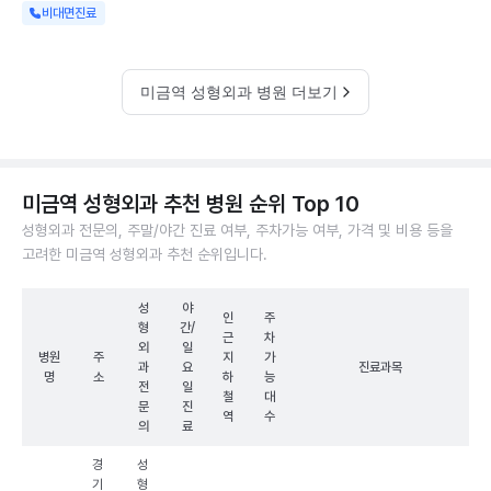
비대면진료
미금역 성형외과 병원 더보기
미금역 성형외과 추천 병원 순위 Top 10
성형외과 전문의, 주말/야간 진료 여부, 주차가능 여부, 가격 및 비용 등을
고려한 미금역 성형외과 추천 순위입니다.
성
야
인
주
형
간/
근
차
외
일
병원
주
지
가
과
요
진료과목
명
소
하
능
전
일
철
대
문
진
역
수
의
료
경
성
기
형