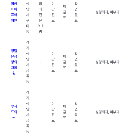
미금
성
외
야
확
미
메이
남
과
간
인
금
성형외과, 피부과
퓨어
시
전
진
필
역
의원
구
문
료
요
미
의 1
동
명
경
기
청담
성
야
확
윤성
미
남
간
인
형외
-
금
성형외과, 피부과
시
진
필
과의
역
금
료
요
원
곡
동
경
기
성
야
확
루시
미
남
간
인
드의
-
금
성형외과, 피부과
시
진
필
원
역
금
료
요
곡
동