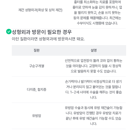
흉터를 최소화하는 치료를 포함하여
흉터로 인하여 눈을 감지 못하거나, 입
재건 성형외과(화상 및 상처 재건)
을 벌리지 못하고, 손을 쓰지 못하는
등의 문제를 해결해줍니다. 최근에는
수부이식도 시행중에 있습니다.
성형외과 방문이 필요한 경우
이런 질환이라면 성형외과에 방문하시면 돼요.
질환
설명
선천적으로 입천장이 뚫려 코와 입이 통하는
구순구개열
것을 의미합니다. 교정하지 않을 시 정상적
으로 발음하지 못할 수도 있습니다.
손가락이나 발가락이 비정상적으로 더 생기
거나 분리되지 않고 붙어있는 것을 말합니
다지증, 합지증
다. 1~2세 사이에 수술을 해주는 것이 좋습
니다.
유방암 수술과 동시에 유방 재건술이 가능합
니다. 유방암이 진행된 경우 유방암 치료가
유방암
끝난 후에 유방 재건술이 가능할 수도 있습
니다.