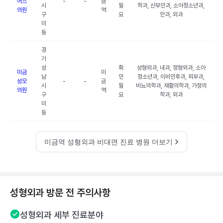
어스
-
-
금
시
필
학과, 산부인과, 소아청소년과,
의원
역
구
요
안과, 외과
미
동
경
기
성
확
성형외과, 내과, 정형외과, 소아
미금
미
남
인
청소년과, 이비인후과, 피부과,
성모
-
-
금
시
필
비뇨의학과, 재활의학과, 가정의
의원
역
구
요
학과, 외과
미
동
미금역 성형외과 비대면 진료 병원 더보기
성형외과 방문 전 주의사항
성형외과 세부 진료분야