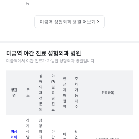
동
미금역 성형외과 병원 더보기
미금역 야간 진료 성형외과 병원
미금역에서 야간 진료가 가능한 성형외과 병원입니다.
성
야
인
주
형
간/
근
차
외
일
병원
주
지
가
과
요
진료과목
명
소
하
능
전
일
철
대
문
진
역
수
의
료
경
성
기
형
미금
성
외
야
확
미
메이
남
과
간
인