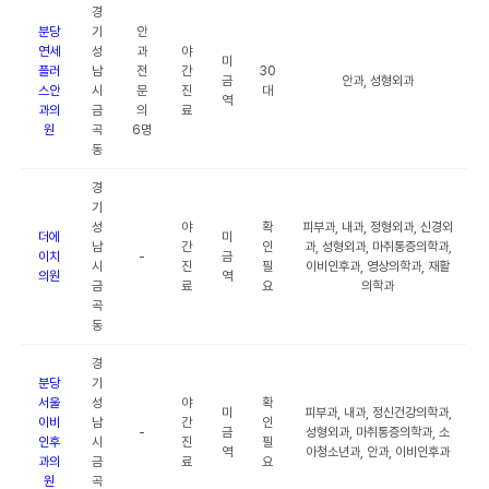
경
분당
기
안
연세
성
과
야
미
플러
남
전
간
30
금
안과, 성형외과
스안
시
문
진
대
역
과의
금
의
료
원
곡
6명
동
경
기
성
야
확
피부과, 내과, 정형외과, 신경외
더에
미
남
간
인
과, 성형외과, 마취통증의학과,
이치
-
금
시
진
필
이비인후과, 영상의학과, 재활
의원
역
금
료
요
의학과
곡
동
경
분당
기
서울
성
야
확
미
피부과, 내과, 정신건강의학과,
이비
남
간
인
-
금
성형외과, 마취통증의학과, 소
인후
시
진
필
역
아청소년과, 안과, 이비인후과
과의
금
료
요
원
곡