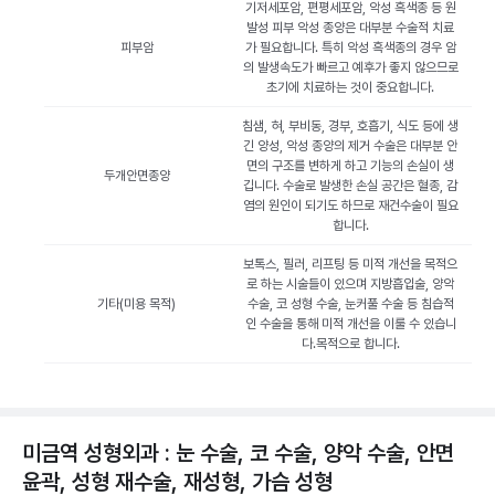
기저세포암, 편평세포암, 악성 흑색종 등 원
발성 피부 악성 종양은 대부분 수술적 치료
피부암
가 필요합니다. 특히 악성 흑색종의 경우 암
의 발생속도가 빠르고 예후가 좋지 않으므로
초기에 치료하는 것이 중요합니다.
침샘, 혀, 부비동, 경부, 호흡기, 식도 등에 생
긴 양성, 악성 종양의 제거 수술은 대부분 안
면의 구조를 변하게 하고 기능의 손실이 생
두개안면종양
깁니다. 수술로 발생한 손실 공간은 혈종, 감
염의 원인이 되기도 하므로 재건수술이 필요
합니다.
보톡스, 필러, 리프팅 등 미적 개선을 목적으
로 하는 시술들이 있으며 지방흡입술, 양악
기타(미용 목적)
수술, 코 성형 수술, 눈커풀 수술 등 침습적
인 수술을 통해 미적 개선을 이룰 수 있습니
다.목적으로 합니다.
미금역 성형외과 : 눈 수술, 코 수술, 양악 수술, 안면
윤곽, 성형 재수술, 재성형, 가슴 성형