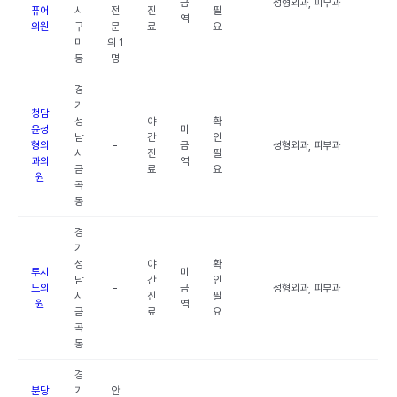
금
성형외과, 피부과
퓨어
시
전
진
필
역
의원
구
문
료
요
미
의 1
동
명
경
기
청담
성
야
확
윤성
미
남
간
인
형외
-
금
성형외과, 피부과
시
진
필
과의
역
금
료
요
원
곡
동
경
기
성
야
확
루시
미
남
간
인
드의
-
금
성형외과, 피부과
시
진
필
원
역
금
료
요
곡
동
경
분당
기
안