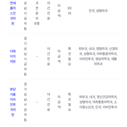
연세
성
과
야
미
플러
남
전
간
30
금
안과, 성형외과
스안
시
문
진
대
역
과의
금
의
료
원
곡
6명
동
경
기
성
야
확
피부과, 내과, 정형외과, 신경외
더에
미
남
간
인
과, 성형외과, 마취통증의학과,
이치
-
금
시
진
필
이비인후과, 영상의학과, 재활
의원
역
금
료
요
의학과
곡
동
경
분당
기
서울
성
야
확
미
피부과, 내과, 정신건강의학과,
이비
남
간
인
-
금
성형외과, 마취통증의학과, 소
인후
시
진
필
역
아청소년과, 안과, 이비인후과
과의
금
료
요
원
곡
동