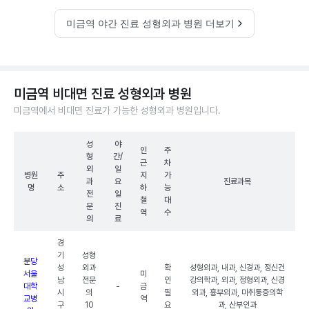
미금역 야간 진료 성형외과 병원 더보기
미금역 비대면 진료 성형외과 병원
미금역에서 비대면 진료가 가능한 성형외과 병원입니다.
성
야
인
주
형
간/
근
차
외
일
병원
주
지
가
과
요
진료과목
명
소
하
능
전
일
철
대
문
진
역
수
의
료
경
기
성형
분당
성
외과
확
성형외과, 내과, 신경과, 정신건
서울
미
남
전문
인
강의학과, 외과, 정형외과, 신경
대학
-
금
시
의
필
외과, 흉부외과, 마취통증의학
교병
역
구
10
요
과, 산부인과