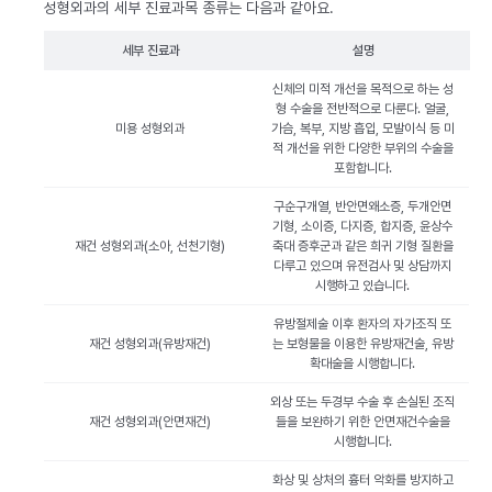
성형외과의 세부 진료과목 종류는 다음과 같아요.
세부 진료과
설명
신체의 미적 개선을 목적으로 하는 성
형 수술을 전반적으로 다룬다. 얼굴,
미용 성형외과
가슴, 복부, 지방 흡입, 모발이식 등 미
적 개선을 위한 다양한 부위의 수술을
포함합니다.
구순구개열, 반안면왜소증, 두개안면
기형, 소이증, 다지증, 합지증, 윤상수
재건 성형외과(소아, 선천기형)
축대 증후군과 같은 희귀 기형 질환을
다루고 있으며 유전검사 및 상담까지
시행하고 있습니다.
유방절제술 이후 환자의 자가조직 또
재건 성형외과(유방재건)
는 보형물을 이용한 유방재건술, 유방
확대술을 시행합니다.
외상 또는 두경부 수술 후 손실된 조직
재건 성형외과(안면재건)
들을 보완하기 위한 안면재건수술을
시행합니다.
화상 및 상처의 흉터 악화를 방지하고