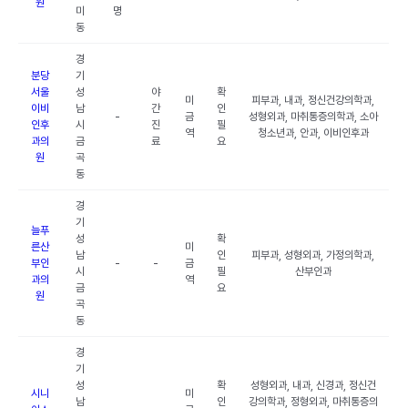
원
미
명
동
경
분당
기
서울
성
야
확
미
피부과, 내과, 정신건강의학과,
이비
남
간
인
-
금
성형외과, 마취통증의학과, 소아
인후
시
진
필
역
청소년과, 안과, 이비인후과
과의
금
료
요
원
곡
동
경
기
늘푸
성
확
른산
미
남
인
피부과, 성형외과, 가정의학과,
부인
-
-
금
시
필
산부인과
과의
역
금
요
원
곡
동
경
기
성
확
성형외과, 내과, 신경과, 정신건
시니
미
남
인
강의학과, 정형외과, 마취통증의