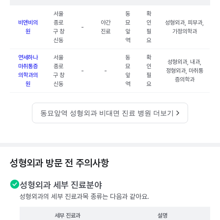
서울
동
확
비앤비의
종로
야간
묘
인
성형외과, 피부과,
-
원
구 창
진료
앞
필
가정의학과
신동
역
요
연세하나
서울
동
확
성형외과, 내과,
마취통증
종로
묘
인
-
-
정형외과, 마취통
의학과의
구 창
앞
필
증의학과
원
신동
역
요
동묘앞역 성형외과 비대면 진료 병원 더보기
성형외과 방문 전 주의사항
성형외과 세부 진료분야
성형외과의 세부 진료과목 종류는 다음과 같아요.
세부 진료과
설명