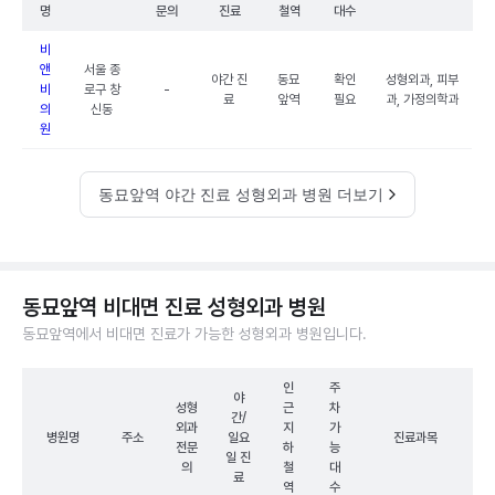
명
문의
진료
철역
대수
비
앤
서울 종
야간 진
동묘
확인
성형외과, 피부
비
로구 창
-
료
앞역
필요
과, 가정의학과
의
신동
원
동묘앞역 야간 진료 성형외과 병원 더보기
동묘앞역 비대면 진료 성형외과 병원
동묘앞역에서 비대면 진료가 가능한 성형외과 병원입니다.
인
주
야
성형
근
차
간/
외과
지
가
병원명
주소
일요
진료과목
전문
하
능
일 진
의
철
대
료
역
수