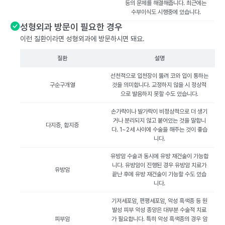
등의 문제를 해결해줍니다. 최근에는
수부이식도 시행중에 있습니다.
성형외과 방문이 필요한 경우
이런 질환이라면 성형외과에 방문하시면 돼요.
질환
설명
선천적으로 입천장이 뚫려 코와 입이 통하는
구순구개열
것을 의미합니다. 교정하지 않을 시 정상적
으로 발음하지 못할 수도 있습니다.
손가락이나 발가락이 비정상적으로 더 생기
거나 분리되지 않고 붙어있는 것을 말합니
다지증, 합지증
다. 1~2세 사이에 수술을 해주는 것이 좋습
니다.
유방암 수술과 동시에 유방 재건술이 가능합
니다. 유방암이 진행된 경우 유방암 치료가
유방암
끝난 후에 유방 재건술이 가능할 수도 있습
니다.
기저세포암, 편평세포암, 악성 흑색종 등 원
발성 피부 악성 종양은 대부분 수술적 치료
피부암
가 필요합니다. 특히 악성 흑색종의 경우 암