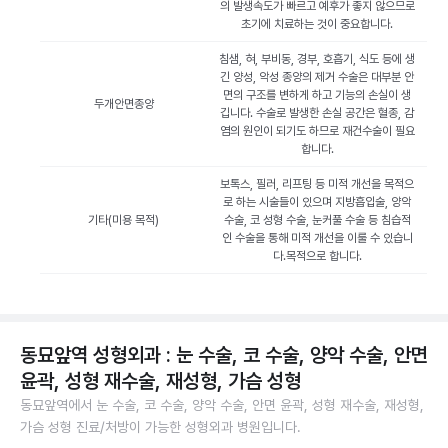
의 발생속도가 빠르고 예후가 좋지 않으므로
초기에 치료하는 것이 중요합니다.
침샘, 혀, 부비동, 경부, 호흡기, 식도 등에 생
긴 양성, 악성 종양의 제거 수술은 대부분 안
면의 구조를 변하게 하고 기능의 손실이 생
두개안면종양
깁니다. 수술로 발생한 손실 공간은 혈종, 감
염의 원인이 되기도 하므로 재건수술이 필요
합니다.
보톡스, 필러, 리프팅 등 미적 개선을 목적으
로 하는 시술들이 있으며 지방흡입술, 양악
기타(미용 목적)
수술, 코 성형 수술, 눈커풀 수술 등 침습적
인 수술을 통해 미적 개선을 이룰 수 있습니
다.목적으로 합니다.
동묘앞역 성형외과 : 눈 수술, 코 수술, 양악 수술, 안면
윤곽, 성형 재수술, 재성형, 가슴 성형
동묘앞역에서 눈 수술, 코 수술, 양악 수술, 안면 윤곽, 성형 재수술, 재성형,
가슴 성형 진료/처방이 가능한 성형외과 병원입니다.