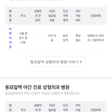
병
성형외
야간/
인근
주차
원
주소
과 전
일요일
지하
가능
진료과목
명
문의
진료
철역
대수
비
앤
서울 종
야간 진
동묘
확인
성형외과, 피부
비
로구 창
-
료
앞역
필요
과, 가정의학과
의
신동
원
동묘앞역 성형외과 병원 더보기
동묘앞역 야간 진료 성형외과 병원
동묘앞역에서 야간 진료가 가능한 성형외과 병원입니다.
병
성형외
야간/
인근
주차
원
주소
과 전
일요일
지하
가능
진료과목