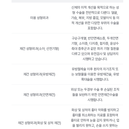
신체의 미적 개선을 목적으로 하는 성
형 수술을 전반적으로 다룬다. 얼굴,
미용 성형외과
가슴, 복부, 지방 흡입, 모발이식 등 미
적 개선을 위한 다양한 부위의 수술을
포함합니다.
구순구개열, 반안면왜소증, 두개안면
기형, 소이증, 다지증, 합지증, 윤상수
재건 성형외과(소아, 선천기형)
축대 증후군과 같은 희귀 기형 질환을
다루고 있으며 유전검사 및 상담까지
시행하고 있습니다.
유방절제술 이후 환자의 자가조직 또
재건 성형외과(유방재건)
는 보형물을 이용한 유방재건술, 유방
확대술을 시행합니다.
외상 또는 두경부 수술 후 손실된 조직
재건 성형외과(안면재건)
들을 보완하기 위한 안면재건수술을
시행합니다.
화상 및 상처의 흉터 악화를 방지하고
흉터를 최소화하는 치료를 포함하여
흉터로 인하여 눈을 감지 못하거나, 입
재건 성형외과(화상 및 상처 재건)
을 벌리지 못하고, 손을 쓰지 못하는