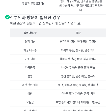
한다. 자궁내막암, 난소암 등 암성질환
부인과(부인암센터)
의 수술적 처치 및 항암치료까지 담당한
다.
산부인과 방문이 필요한 경우
이런 증상과 질환이라면 산부인과에 방문하시면 돼요.
질병명/상태
증상
월경 이상
불규칙한 월경, 과다 출혈, 무월경
자궁 내막증
하복부 통증, 성교통, 월경 과다
난소 낭종
하복부 팽만감, 통증, 불규칙 월경
자궁근종
하복부 무거움, 출혈 증가, 빈뇨
불임
임신 불가능, 월경 이상, 불규칙
임신 관련 질환
입덧, 하복부 통증, 질출혈, 생리중단
성병
분비물 증가, 가려움, 통증, 악취
요실금
복압 증가시(기침이나 재채기) 소변 누출