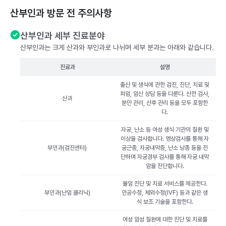
산부인과 방문 전 주의사항
산부인과 세부 진료분야
산부인과는 크게 산과와 부인과로 나뉘며 세부 분과는 아래와 같습니다.
진료과
설명
출산 및 생식에 관한 검진, 진단, 치료 및
피임, 임신 상담 등을 다룬다. 산전 검사,
산과
분만 관리, 산후 관리 등을 모두 포함한
다.
자궁, 난소 등 여성 생식 기관의 질환 및
이상을 검사합니다. 영상검사를 통해 자
부인과(검진센터)
궁근종, 자궁내막증, 난소 낭종 등을 진
단하며 자궁경부 검사를 통해 자궁 내막
암을 진단합니다.
불임 진단 및 치료 서비스를 제공한다.
부인과(난임 클리닉)
인공수정, 체외수정(IVF) 등과 같은 생
식 보조 기술을 포함한다.
여성 암성 질환에 대한 진단 및 치료를