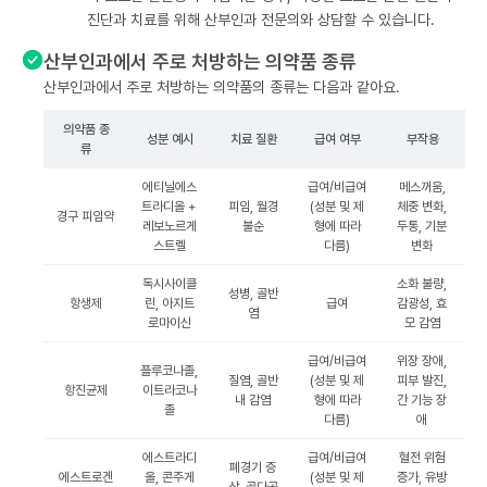
진단과 치료를 위해 산부인과 전문의와 상담할 수 있습니다.
산부인과에서 주로 처방하는 의약품 종류
산부인과에서 주로 처방하는 의약품의 종류는 다음과 같아요.
의약품 종
성분 예시
치료 질환
급여 여부
부작용
류
에티닐에스
급여/비급여
메스꺼움,
트라디올 +
피임, 월경
(성분 및 제
체중 변화,
경구 피임약
레보노르게
불순
형에 따라
두통, 기분
스트렐
다름)
변화
독시사이클
소화 불량,
성병, 골반
항생제
린, 아지트
급여
감광성, 효
염
로마이신
모 감염
급여/비급여
위장 장애,
플루코나졸,
질염, 골반
(성분 및 제
피부 발진,
항진균제
이트라코나
내 감염
형에 따라
간 기능 장
졸
다름)
애
에스트라디
급여/비급여
혈전 위험
폐경기 증
에스트로겐
올, 콘주게
(성분 및 제
증가, 유방