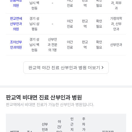
온봄여성
야간
판교
확인
남시 백
-
과, 피부
의원
진료
역
필요
현동
과
판교연세
경기 성
가정의학
야간
판교
확인
산부인과
남시 삼
-
과, 산부
진료
역
필요
의원
평동
인과
경기 성
산부인
조아산부
야간
판교
확인
남시 백
과 전문
산부인과
인과의원
진료
역
필요
현동
의 1명
판교역 야간 진료 산부인과 병원 더보기
판교역 비대면 진료 산부인과 병원
판교역에서 비대면 진료가 가능한 산부인과 병원입니다.
인
주
야
산부
근
차
간/
인과
지
가