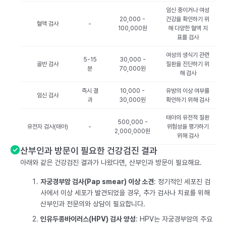
임신 중이거나 여성
20,000 -
건강을 확인하기 위
혈액 검사
-
100,000원
해 다양한 혈액 지
표를 검사
여성의 생식기 관련
5-15
30,000 -
골반 검사
질환을 진단하기 위
분
70,000원
해 검사
즉시 결
10,000 -
유방의 이상 여부를
임신 검사
과
30,000원
확인하기 위해 검사
태아의 유전적 질환
500,000 -
유전자 검사(태아)
-
위험성을 평가하기
2,000,000원
위해 검사
산부인과 방문이 필요한 건강검진 결과
아래와 같은 건강검진 결과가 나왔다면, 산부인과 방문이 필요해요.
자궁경부암 검사(Pap smear) 이상 소견
: 정기적인 세포진 검
사에서 이상 세포가 발견되었을 경우, 추가 검사나 치료를 위해
산부인과 전문의와 상담이 필요합니다.
인유두종바이러스(HPV) 검사 양성
: HPV는 자궁경부암의 주요