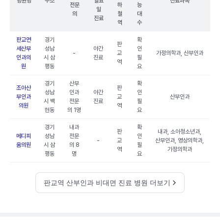
병원명
주소
일요
진료과목
전문
하
능
일
의
철
대
진료
역
수
판교연
경기
확
판
세산부
성남
야간
인
-
교
가정의학과, 산부인과
인과의
시 삼
진료
필
역
원
평동
요
경기
산부
확
조아산
판
성남
인과
야간
인
부인과
교
산부인과
시 백
전문
진료
필
의원
역
현동
의 1명
요
경기
내과
확
판
내과, 소아청소년과,
메디피
성남
전문
인
-
교
산부인과, 영상의학과,
움의원
시 삼
의 8
필
역
가정의학과
평동
명
요
판교역 산부인과 비대면 진료 병원 더보기