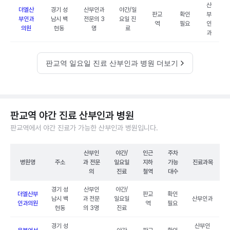
산
더엘산
경기 성
산부인과
야간/일
판교
확인
부
부인과
남시 백
전문의 3
요일 진
역
필요
인
의원
현동
명
료
과
판교역 일요일 진료 산부인과 병원 더보기
판교역 야간 진료 산부인과 병원
판교역에서 야간 진료가 가능한 산부인과 병원입니다.
산부인
야간/
인근
주차
병원명
주소
과 전문
일요일
지하
가능
진료과목
의
진료
철역
대수
경기 성
산부인
야간/
더엘산부
판교
확인
남시 백
과 전문
일요일
산부인과
인과의원
역
필요
현동
의 3명
진료
경기 성
산부인