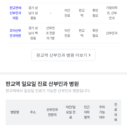
판교연세
경기 성
가정의학
야간
판교
확인
산부인과
남시 삼
-
과, 산부
진료
역
필요
의원
평동
인과
경기 성
산부인
조아산부
야간
판교
확인
남시 백
과 전문
산부인과
인과의원
진료
역
필요
현동
의 1명
판교역 산부인과 병원 더보기
판교역 일요일 진료 산부인과 병원
판교역에서 일요일 진료가 가능한 산부인과 병원입니다.
진
야간/일
인근
주차
산부인과
료
병원명
주소
요일 진
지하
가능
전문의
과
료
철역
대수
목