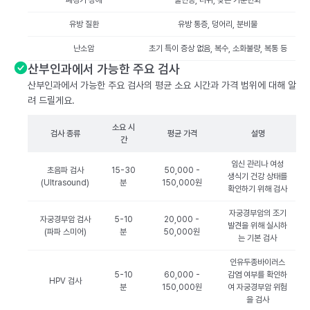
폐경기 장애
불면증, 더위, 잦은 기분변화
유방 질환
유방 통증, 덩어리, 분비물
난소암
초기 특이 증상 없음, 복수, 소화불량, 복통 등
산부인과에서 가능한 주요 검사
산부인과에서 가능한 주요 검사의 평균 소요 시간과 가격 범위에 대해 알
려 드릴게요.
소요 시
검사 종류
평균 가격
설명
간
임신 관리나 여성
초음파 검사
15-30
50,000 -
생식기 건강 상태를
(Ultrasound)
분
150,000원
확인하기 위해 검사
자궁경부암의 조기
자궁경부암 검사
5-10
20,000 -
발견을 위해 실시하
(파파 스미어)
분
50,000원
는 기본 검사
인유두종바이러스
5-10
60,000 -
감염 여부를 확인하
HPV 검사
분
150,000원
여 자궁경부암 위험
을 검사