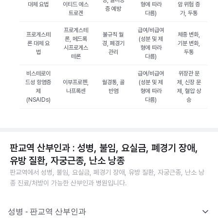
상, 골다공
대체 요법
이티드 에스
형에 따라
암 위험 증
증 예방
트로겐
다름)
가, 두통
프로게스테
급여/비급여
프로게스테
불규칙 월
체중 변화,
론, 메드록
(성분 및 제
론 대체 요
경, 폐경기
기분 변화,
시프로게스
형에 따라
법
관리
두통
테론
다름)
비스테로이
급여/비급여
위장관 문
드성 항염증
이부프로펜,
월경통, 골
(성분 및 제
제, 신장 문
제
나프록센
반염
형에 따라
제, 혈압 상
(NSAIDs)
다름)
승
판교역 산부인과 : 성병, 불임, 요실금, 폐경기 장애,
유방 질환, 자궁근종, 난소 낭종
판교역에서 성병, 불임, 요실금, 폐경기 장애, 유방 질환, 자궁근종, 난소 낭
종 진료/처방이 가능한 산부인과 병원입니다.
성병 - 판교역 산부인과