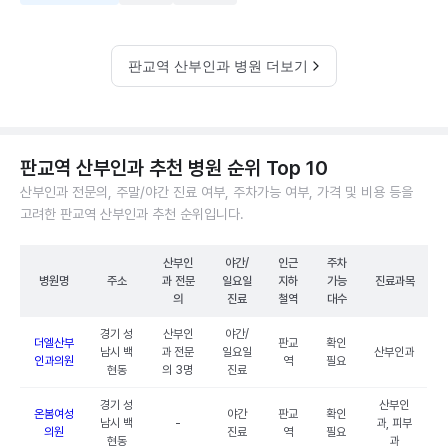
판교역 산부인과 병원 더보기
판교역 산부인과 추천 병원 순위 Top 10
산부인과 전문의, 주말/야간 진료 여부, 주차가능 여부, 가격 및 비용 등을
고려한 판교역 산부인과 추천 순위입니다.
산부인
야간/
인근
주차
병원명
주소
과 전문
일요일
지하
가능
진료과목
의
진료
철역
대수
경기 성
산부인
야간/
더엘산부
판교
확인
남시 백
과 전문
일요일
산부인과
인과의원
역
필요
현동
의 3명
진료
경기 성
산부인
온봄여성
야간
판교
확인
남시 백
-
과, 피부
의원
진료
역
필요
현동
과