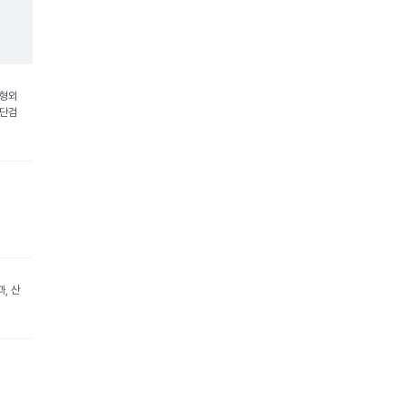
정형외
진단검
, 산