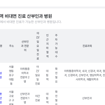
역 비대면 진료 산부인과 병원
에서 비대면 진료가 가능한 산부인과 병원입니다.
야
인
주
간/
근
차
산부인
일
지
가
명
주소
과 전문
요
진료과목
하
능
의
일
철
대
진
역
수
료
서울
야
마취통증
확
영등
간/
대
마취통증의학과, 내과, 신경과, 외과, 
성
의학과
인
포구
일요
림
과, 신경외과, 산부인과, 영상의학과, 
원
전문의 2
필
대림
일
역
사의학과, 재활의학과
명
요
동
진료
서울
확
훈
산부인과
대
구로
야간
인
인
전문의 1
림
산부인과
구 구
진료
필
원
명
역
로동
요