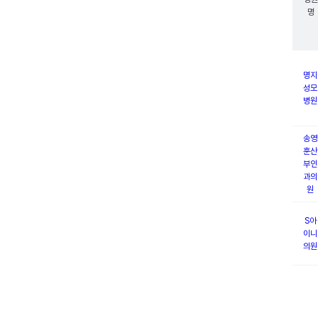
명
명지
성모
병원
송영
훈산
부인
과의
원
S아
이니
의원