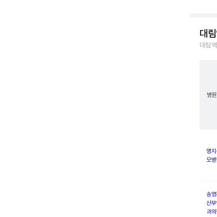
대림
대림역
병원
명지
모병
송영
산부
과의