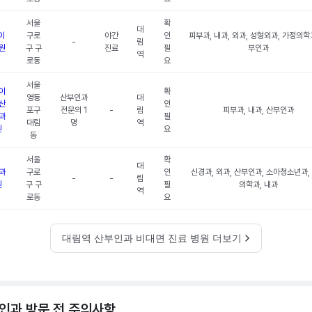
서울
확
대
이
구로
야간
인
피부과, 내과, 외과, 성형외과, 가정의학
-
림
원
구 구
진료
필
부인과
역
로동
요
서울
이
확
영등
산부인과
대
산
인
포구
전문의 1
-
림
피부과, 내과, 산부인과
과
필
대림
명
역
원
요
동
서울
확
대
과
구로
인
신경과, 외과, 산부인과, 소아청소년과,
-
-
림
원
구 구
필
의학과, 내과
역
로동
요
대림역 산부인과 비대면 진료 병원 더보기
인과 방문 전 주의사항