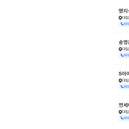
명지
대림
비
송영
대림
비
S아
대림
비
연세
대림
비