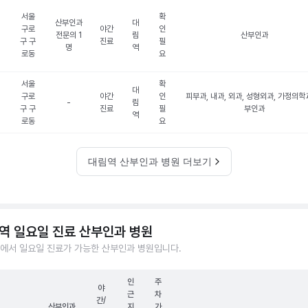
서울
확
산부인과
대
구로
야간
인
전문의 1
림
산부인과
구 구
진료
필
명
역
로동
요
서울
확
대
구로
야간
인
피부과, 내과, 외과, 성형외과, 가정의학과
-
림
구 구
진료
필
부인과
역
로동
요
대림역 산부인과 병원 더보기
역 일요일 진료 산부인과 병원
에서 일요일 진료가 가능한 산부인과 병원입니다.
인
주
야
근
차
간/
산부인과
지
가