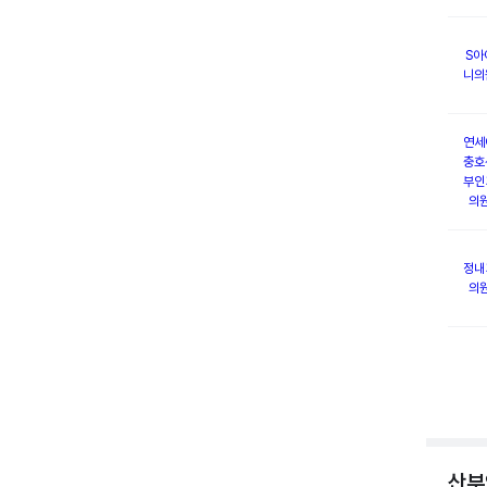
S아
니의
연세
충호
부인
의
정내
의
산부