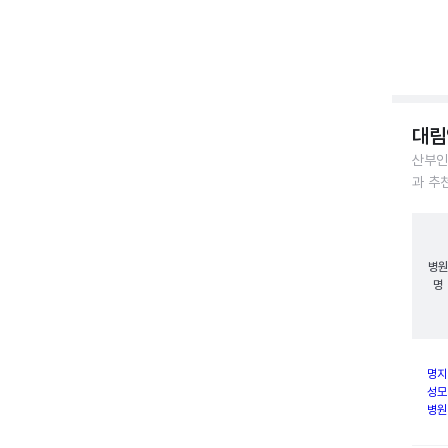
대림
산부인
과 추
병원
명
명지
성모
병원