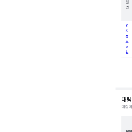
원
명
명
지
성
모
병
원
대림
대림역
병원