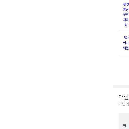
송영
훈산
부인
과의
원
S아
이니
의원
대림
대림역
병