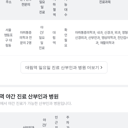
주소
일요
진료과목
전문의
하
능
일
철
대
진료
역
수
야
서울
확
마취통증
간/
대
마취통증의학과, 내과, 신경과, 외과, 정형
영등포
인
의학과 전
일요
림
신경외과, 산부인과, 영상의학과, 진단검
구 대
필
문의 2명
일
역
과, 재활의학과
림동
요
진료
대림역 일요일 진료 산부인과 병원 더보기
역 야간 진료 산부인과 병원
에서 야간 진료가 가능한 산부인과 병원입니다.
인
주
야
근
차
간/
산부인과
지
가