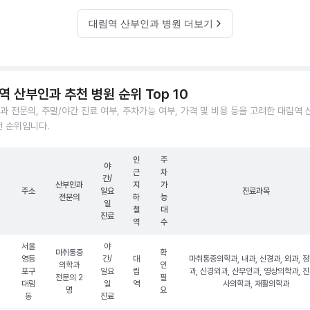
대림역 산부인과 병원 더보기
역 산부인과 추천 병원 순위 Top 10
과 전문의, 주말/야간 진료 여부, 주차가능 여부, 가격 및 비용 등을 고려한 대림역
천 순위입니다.
인
주
야
근
차
간/
산부인과
지
가
주소
일요
진료과목
전문의
하
능
일
철
대
진료
역
수
서울
야
마취통증
확
영등
간/
대
마취통증의학과, 내과, 신경과, 외과, 
의학과
인
포구
일요
림
과, 신경외과, 산부인과, 영상의학과, 
전문의 2
필
대림
일
역
사의학과, 재활의학과
명
요
동
진료