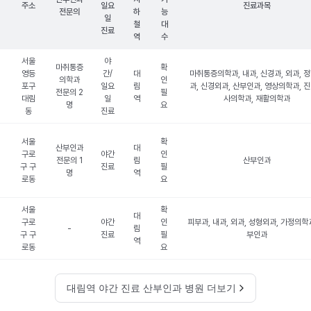
주소
일요
진료과목
전문의
하
능
일
철
대
진료
역
수
서울
야
마취통증
확
영등
간/
대
마취통증의학과, 내과, 신경과, 외과, 
의학과
인
포구
일요
림
과, 신경외과, 산부인과, 영상의학과, 
전문의 2
필
대림
일
역
사의학과, 재활의학과
명
요
동
진료
서울
확
산부인과
대
구로
야간
인
전문의 1
림
산부인과
구 구
진료
필
명
역
로동
요
서울
확
대
구로
야간
인
피부과, 내과, 외과, 성형외과, 가정의학과
-
림
구 구
진료
필
부인과
역
로동
요
대림역 야간 진료 산부인과 병원 더보기