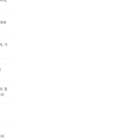
학과,
 피부
과, 가
과
과, 정
부과
인과