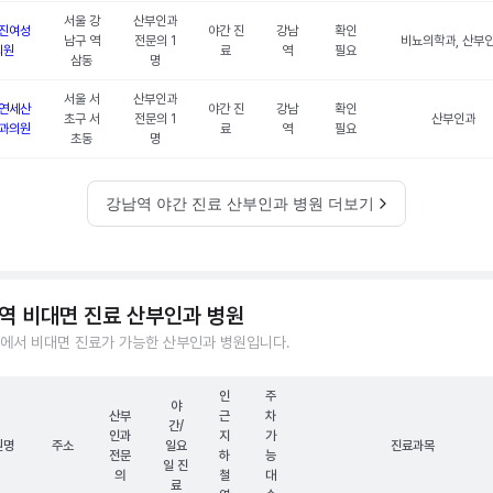
서울 강
산부인과
진여성
야간 진
강남
확인
남구 역
전문의 1
비뇨의학과, 산부
의원
료
역
필요
삼동
명
서울 서
산부인과
연세산
야간 진
강남
확인
초구 서
전문의 1
산부인과
과의원
료
역
필요
초동
명
강남역 야간 진료 산부인과 병원 더보기
역 비대면 진료 산부인과 병원
에서 비대면 진료가 가능한 산부인과 병원입니다.
인
주
야
산부
근
차
간/
인과
지
가
원명
주소
일요
진료과목
전문
하
능
일 진
의
철
대
료