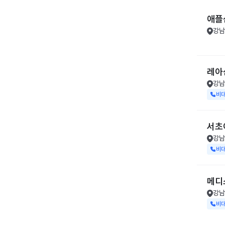
애플
강남
레아
강남
비
서초
강남
비
메디
강남
비