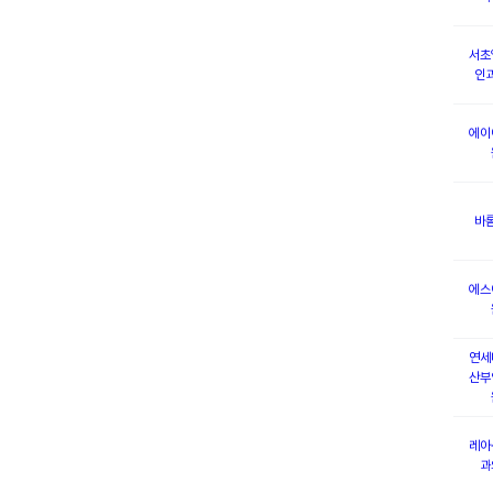
서초
인
에이
바
에스
연세
산부
레아
과