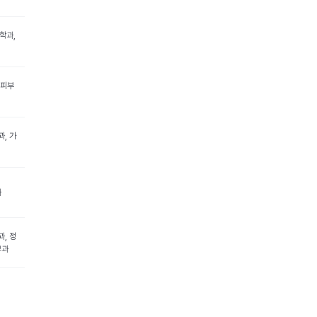
학과,
 피부
과, 가
과
과, 정
부과