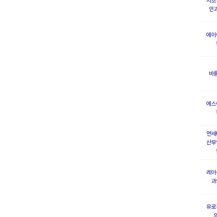
서초
인
에이
바
에스
연세
산부
레아
과
유로