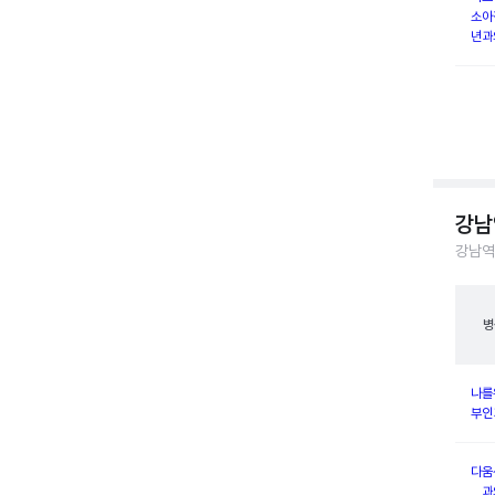
소아
년과
강남
강남역
병
나를
부인
다움
과