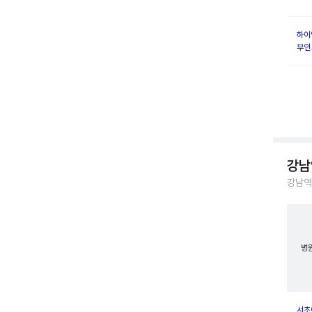
하이
부인
강남
강남역
병
서초