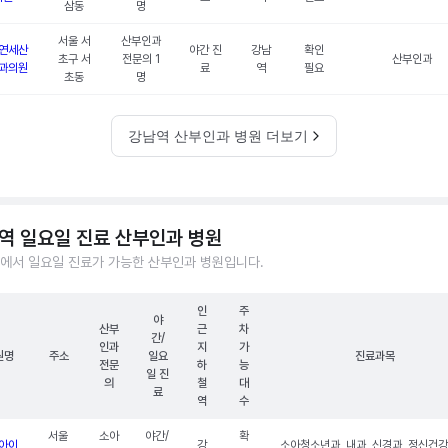
삼동
명
서울 서
산부인과
연세산
야간 진
강남
확인
초구 서
전문의 1
산부인과
과의원
료
역
필요
초동
명
강남역 산부인과 병원 더보기
역 일요일 진료 산부인과 병원
에서 일요일 진료가 가능한 산부인과 병원입니다.
인
주
야
산부
근
차
간/
인과
지
가
원명
주소
일요
진료과목
전문
하
능
일 진
의
철
대
료
역
수
서울
소아
야간/
확
아이
강
소아청소년과, 내과, 신경과, 정신건