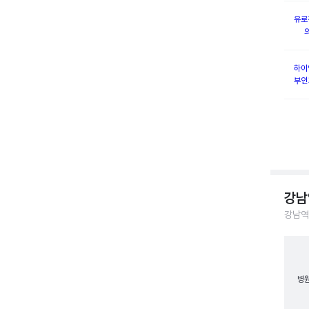
유로
하이
부인
강남
강남역
병