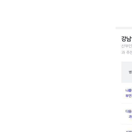
강남
산부인
과 추
병
나를
부인
다움
과