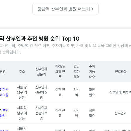
강남역 산부인과 병원 더보기
역 산부인과 추천 병원 순위 Top 10
과 전문의, 주말/야간 진료 여부, 주차가능 여부, 가격 및 비용 등을 고려한 강남역
천 순위입니다.
야간/일
인근
주차
산부인과
원명
주소
요일 진
지하
가능
진료과목
전문의
료
철역
대수
서울 강
산부인과
위한산
야간 진
강남
확인
남구 역
전문의 5
산부인과, 피부
과의원
료
역
필요
삼동
명
서울 강
산부인과
산부인
야간 진
강남
확인
남구 역
전문의 2
산부인과
의원
료
역
필요
삼동
명
서울 서