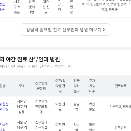
서초
과 전
일요
인
청소
남
과, 외과, 정형외과, 산부인과, 안과, 
구 서
문의
일 진
필
의원
역
후과, 피부과
초동
1명
료
요
강남역 일요일 진료 산부인과 병원 더보기
역 야간 진료 산부인과 병원
에서 야간 진료가 가능한 산부인과 병원입니다.
야간/일
인근
주차
산부인과
원명
주소
요일 진
지하
가능
진료과목
전문의
료
철역
대수
서울 강
산부인과
위한산
야간 진
강남
확인
남구 역
전문의 5
산부인과, 피부
과의원
료
역
필요
삼동
명
서울 강
산부인과
산부인
야간 진
강남
확인
남구 역
전문의 2
산부인과
의원
료
역
필요