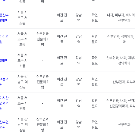
삼동
명
서울 서
엘산부
야간 진
강남
확인
내과, 피부과, 비뇨의
초구 서
-
과의원
료
역
필요
산부인과
초동
서울 서
산부인과
아이의
야간 진
강남
확인
산부인과, 성형외과,
초구 서
전문의 1
원
료
역
필요
과
초동
명
서울 서
야간 진
강남
확인
산부인과, 내과, 피부
롬의원
초구 서
-
료
역
필요
정의학과
초동
서울 강
산부인과
여성의
야간 진
강남
확인
남구 역
전문의 1
산부인과, 피부
원
료
역
필요
삼동
명
미시간
서울 서
야간 진
강남
확인
산부인과, 내과, 신경
인과의
초구 서
-
료
역
필요
신건강의학과, 피
원
초동
서울 강
산부인과
산부인
야간 진
강남
확인
남구 역
전문의 1
산부인과
의원
료
역
필요
삼동
명