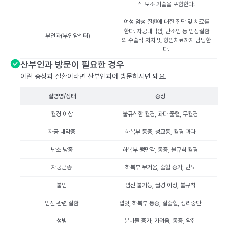
식 보조 기술을 포함한다.
여성 암성 질환에 대한 진단 및 치료를
한다. 자궁내막암, 난소암 등 암성질환
부인과(부인암센터)
의 수술적 처치 및 항암치료까지 담당한
다.
산부인과 방문이 필요한 경우
이런 증상과 질환이라면 산부인과에 방문하시면 돼요.
질병명/상태
증상
월경 이상
불규칙한 월경, 과다 출혈, 무월경
자궁 내막증
하복부 통증, 성교통, 월경 과다
난소 낭종
하복부 팽만감, 통증, 불규칙 월경
자궁근종
하복부 무거움, 출혈 증가, 빈뇨
불임
임신 불가능, 월경 이상, 불규칙
임신 관련 질환
입덧, 하복부 통증, 질출혈, 생리중단
성병
분비물 증가, 가려움, 통증, 악취