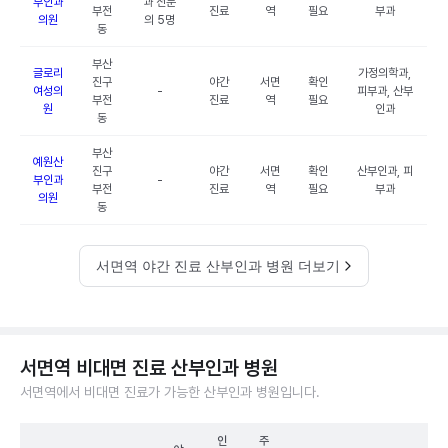
부인과
과 전문
부전
진료
역
필요
부과
의원
의 5명
동
부산
글로리
가정의학과,
진구
야간
서면
확인
여성의
-
피부과, 산부
부전
진료
역
필요
원
인과
동
부산
예원산
진구
야간
서면
확인
산부인과, 피
부인과
-
부전
진료
역
필요
부과
의원
동
서면역 야간 진료 산부인과 병원 더보기
서면역 비대면 진료 산부인과 병원
서면역에서 비대면 진료가 가능한 산부인과 병원입니다.
인
주