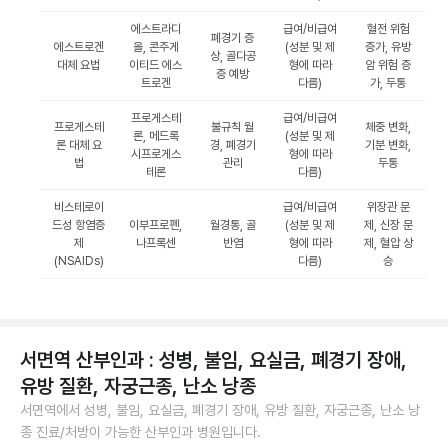
에스트라디
급여/비급여
혈전 위험
폐경기 증
에스트로겐
올, 콘주게
(성분 및 제
증가, 유방
상, 골다공
대체 요법
이티드 에스
형에 따라
암 위험 증
증 예방
트로겐
다름)
가, 두통
프로게스테
급여/비급여
프로게스테
불규칙 월
체중 변화,
론, 메드록
(성분 및 제
론 대체 요
경, 폐경기
기분 변화,
시프로게스
형에 따라
법
관리
두통
테론
다름)
비스테로이
급여/비급여
위장관 문
드성 항염증
이부프로펜,
월경통, 골
(성분 및 제
제, 신장 문
제
나프록센
반염
형에 따라
제, 혈압 상
(NSAIDs)
다름)
승
서면역 산부인과 : 성병, 불임, 요실금, 폐경기 장애,
유방 질환, 자궁근종, 난소 낭종
서면역에서 성병, 불임, 요실금, 폐경기 장애, 유방 질환, 자궁근종, 난소 낭
종 진료/처방이 가능한 산부인과 병원입니다.