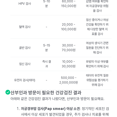
5-10
60,000 -
감염 여부를 확인하
HPV 검사
분
150,000원
여 자궁경부암 위험
을 검사
임신 중이거나 여성
20,000 -
건강을 확인하기 위
혈액 검사
-
100,000원
해 다양한 혈액 지
표를 검사
여성의 생식기 관련
5-15
30,000 -
골반 검사
질환을 진단하기 위
분
70,000원
해 검사
즉시 결
10,000 -
유방의 이상 여부를
임신 검사
과
30,000원
확인하기 위해 검사
태아의 유전적 질환
500,000 -
유전자 검사(태아)
-
위험성을 평가하기
2,000,000원
위해 검사
산부인과 방문이 필요한 건강검진 결과
아래와 같은 건강검진 결과가 나왔다면, 산부인과 방문이 필요해요.
자궁경부암 검사(Pap smear) 이상 소견
: 정기적인 세포진 검
사에서 이상 세포가 발견되었을 경우, 추가 검사나 치료를 위해