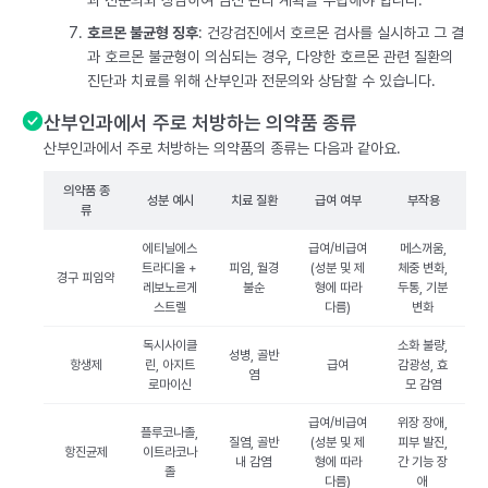
과 전문의와 상담하여 임신 관리 계획을 수립해야 합니다.
호르몬 불균형 징후
: 건강검진에서 호르몬 검사를 실시하고 그 결
과 호르몬 불균형이 의심되는 경우, 다양한 호르몬 관련 질환의
진단과 치료를 위해 산부인과 전문의와 상담할 수 있습니다.
산부인과에서 주로 처방하는 의약품 종류
산부인과에서 주로 처방하는 의약품의 종류는 다음과 같아요.
의약품 종
성분 예시
치료 질환
급여 여부
부작용
류
에티닐에스
급여/비급여
메스꺼움,
트라디올 +
피임, 월경
(성분 및 제
체중 변화,
경구 피임약
레보노르게
불순
형에 따라
두통, 기분
스트렐
다름)
변화
독시사이클
소화 불량,
성병, 골반
항생제
린, 아지트
급여
감광성, 효
염
로마이신
모 감염
급여/비급여
위장 장애,
플루코나졸,
질염, 골반
(성분 및 제
피부 발진,
항진균제
이트라코나
내 감염
형에 따라
간 기능 장
졸
다름)
애