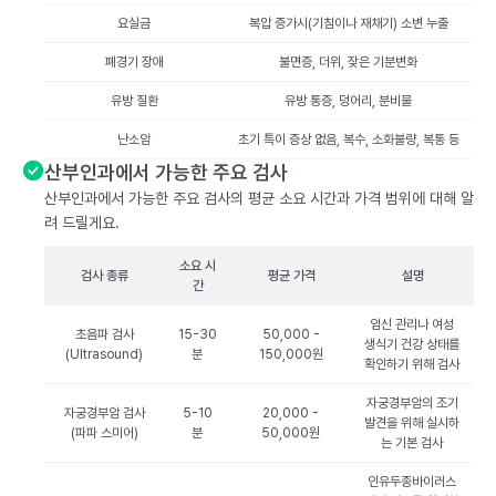
요실금
복압 증가시(기침이나 재채기) 소변 누출
폐경기 장애
불면증, 더위, 잦은 기분변화
유방 질환
유방 통증, 덩어리, 분비물
난소암
초기 특이 증상 없음, 복수, 소화불량, 복통 등
산부인과에서 가능한 주요 검사
산부인과에서 가능한 주요 검사의 평균 소요 시간과 가격 범위에 대해 알
려 드릴게요.
소요 시
검사 종류
평균 가격
설명
간
임신 관리나 여성
초음파 검사
15-30
50,000 -
생식기 건강 상태를
(Ultrasound)
분
150,000원
확인하기 위해 검사
자궁경부암의 조기
자궁경부암 검사
5-10
20,000 -
발견을 위해 실시하
(파파 스미어)
분
50,000원
는 기본 검사
인유두종바이러스