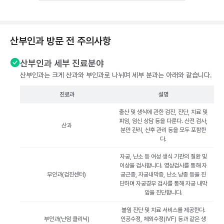
산부인과 방문 전 주의사항
산부인과 세부 진료분야
산부인과는 크게 산과와 부인과로 나뉘며 세부 분과는 아래와 같습니다.
진료과
설명
출산 및 생식에 관한 검진, 진단, 치료 및
피임, 임신 상담 등을 다룬다. 산전 검사,
산과
분만 관리, 산후 관리 등을 모두 포함한
다.
자궁, 난소 등 여성 생식 기관의 질환 및
이상을 검사합니다. 영상검사를 통해 자
부인과(검진센터)
궁근종, 자궁내막증, 난소 낭종 등을 진
단하며 자궁경부 검사를 통해 자궁 내막
암을 진단합니다.
불임 진단 및 치료 서비스를 제공한다.
부인과(난임 클리닉)
인공수정, 체외수정(IVF) 등과 같은 생