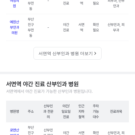
여성의
-
피부과, 산부
부전
진료
역
필요
원
인과
동
부산
예원산
진구
야간
서면
확인
산부인과, 피
부인과
-
부전
진료
역
필요
부과
의원
동
서면역 산부인과 병원 더보기
서면역 야간 진료 산부인과 병원
서면역에서 야간 진료가 가능한 산부인과 병원입니다.
산부인
야간/
인근
주차
병원명
주소
과 전문
일요일
지하
가능
진료과목
의
진료
철역
대수
부산
로앤산
산부인
진구
야간
서면
확인
산부인과, 피