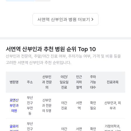
서면역 산부인과 병원 더보기
서면역 산부인과 추천 병원 순위 Top 10
산부인과 전문의, 주말/야간 진료 여부, 주차가능 여부, 가격 및 비용 등을
고려한 서면역 산부인과 추천 순위입니다.
산부인
야간/
인근
주차
병원명
주소
과 전문
일요일
지하
가능
진료과목
의
진료
철역
대수
부산
로앤산
산부인
진구
야간
서면
확인
산부인과, 피
부인과
과 전문
부전
진료
역
필요
부과
의원
의 5명
동
부산
글로리
가정의학과,
진구
야간
서면
확인