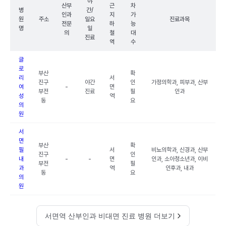
야
산부
근
차
병
간/
인과
지
가
원
주소
일요
진료과목
전문
하
능
명
일
의
철
대
진료
역
수
글
로
부산
확
리
서
진구
야간
인
가정의학과, 피부과, 산부
여
-
면
부전
진료
필
인과
성
역
동
요
의
원
서
면
부산
확
필
서
비뇨의학과, 신경과, 산부
진구
인
내
-
-
면
인과, 소아청소년과, 이비
부전
필
과
역
인후과, 내과
동
요
의
원
서면역 산부인과 비대면 진료 병원 더보기