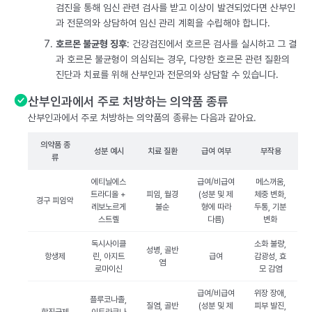
검진을 통해 임신 관련 검사를 받고 이상이 발견되었다면 산부인
과 전문의와 상담하여 임신 관리 계획을 수립해야 합니다.
호르몬 불균형 징후
: 건강검진에서 호르몬 검사를 실시하고 그 결
과 호르몬 불균형이 의심되는 경우, 다양한 호르몬 관련 질환의
진단과 치료를 위해 산부인과 전문의와 상담할 수 있습니다.
산부인과에서 주로 처방하는 의약품 종류
산부인과에서 주로 처방하는 의약품의 종류는 다음과 같아요.
의약품 종
성분 예시
치료 질환
급여 여부
부작용
류
에티닐에스
급여/비급여
메스꺼움,
트라디올 +
피임, 월경
(성분 및 제
체중 변화,
경구 피임약
레보노르게
불순
형에 따라
두통, 기분
스트렐
다름)
변화
독시사이클
소화 불량,
성병, 골반
항생제
린, 아지트
급여
감광성, 효
염
로마이신
모 감염
급여/비급여
위장 장애,
플루코나졸,
질염, 골반
(성분 및 제
피부 발진,