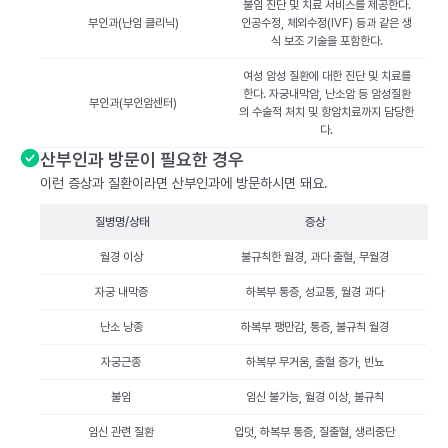
불임 진단 및 치료 서비스를 제공한다.
부인과(난임 클리닉)
인공수정, 체외수정(IVF) 등과 같은 생
식 보조 기술을 포함한다.
여성 암성 질환에 대한 진단 및 치료를
한다. 자궁내막암, 난소암 등 암성질환
부인과(부인암센터)
의 수술적 처치 및 항암치료까지 담당한
다.
산부인과 방문이 필요한 경우
이런 증상과 질환이라면 산부인과에 방문하시면 돼요.
질병명/상태
증상
월경 이상
불규칙한 월경, 과다 출혈, 무월경
자궁 내막증
하복부 통증, 성교통, 월경 과다
난소 낭종
하복부 팽만감, 통증, 불규칙 월경
자궁근종
하복부 무거움, 출혈 증가, 빈뇨
불임
임신 불가능, 월경 이상, 불규칙
임신 관련 질환
입덧, 하복부 통증, 질출혈, 생리중단