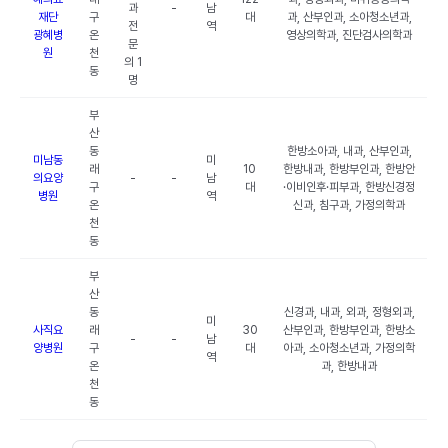
과
-
남
재단
구
대
과, 산부인과, 소아청소년과,
전
역
광혜병
온
영상의학과, 진단검사의학과
문
원
천
의 1
동
명
부
산
동
한방소아과, 내과, 산부인과,
미남동
미
래
10
한방내과, 한방부인과, 한방안
의요양
-
-
남
구
대
·이비인후·피부과, 한방신경정
병원
역
온
신과, 침구과, 가정의학과
천
동
부
산
동
신경과, 내과, 외과, 정형외과,
미
사직요
래
30
산부인과, 한방부인과, 한방소
-
-
남
양병원
구
대
아과, 소아청소년과, 가정의학
역
온
과, 한방내과
천
동