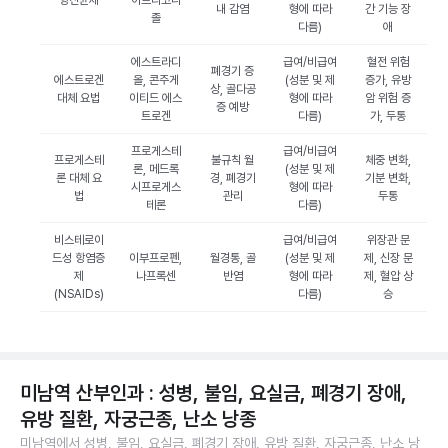
항진균제
이트라코나
내 감염
형에 따라
간 기능 장
졸
다름)
애
에스트라디
급여/비급여
혈전 위험
폐경기 증
에스트로겐
올, 콘주게
(성분 및 제
증가, 유방
상, 골다공
대체 요법
이티드 에스
형에 따라
암 위험 증
증 예방
트로겐
다름)
가, 두통
프로게스테
급여/비급여
프로게스테
불규칙 월
체중 변화,
론, 메드록
(성분 및 제
론 대체 요
경, 폐경기
기분 변화,
시프로게스
형에 따라
법
관리
두통
테론
다름)
비스테로이
급여/비급여
위장관 문
드성 항염증
이부프로펜,
월경통, 골
(성분 및 제
제, 신장 문
제
나프록센
반염
형에 따라
제, 혈압 상
(NSAIDs)
다름)
승
미남역 산부인과 : 성병, 불임, 요실금, 폐경기 장애,
유방 질환, 자궁근종, 난소 낭종
미남역에서 성병, 불임, 요실금, 폐경기 장애, 유방 질환, 자궁근종, 난소 낭