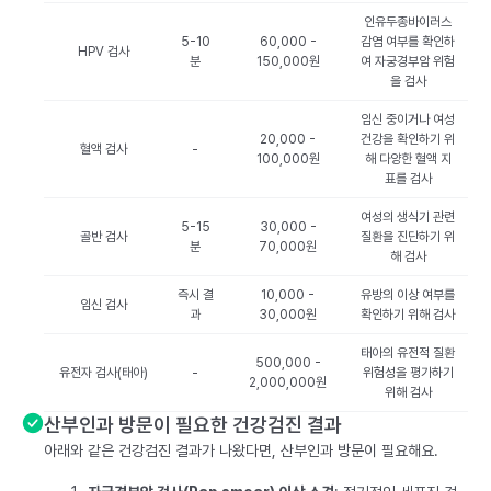
인유두종바이러스
5-10
60,000 -
감염 여부를 확인하
HPV 검사
분
150,000원
여 자궁경부암 위험
을 검사
임신 중이거나 여성
20,000 -
건강을 확인하기 위
혈액 검사
-
100,000원
해 다양한 혈액 지
표를 검사
여성의 생식기 관련
5-15
30,000 -
골반 검사
질환을 진단하기 위
분
70,000원
해 검사
즉시 결
10,000 -
유방의 이상 여부를
임신 검사
과
30,000원
확인하기 위해 검사
태아의 유전적 질환
500,000 -
유전자 검사(태아)
-
위험성을 평가하기
2,000,000원
위해 검사
산부인과 방문이 필요한 건강검진 결과
아래와 같은 건강검진 결과가 나왔다면, 산부인과 방문이 필요해요.