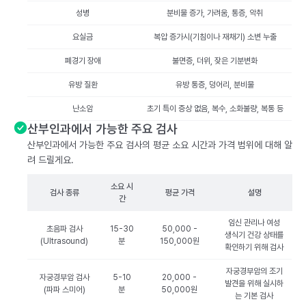
성병
분비물 증가, 가려움, 통증, 악취
요실금
복압 증가시(기침이나 재채기) 소변 누출
폐경기 장애
불면증, 더위, 잦은 기분변화
유방 질환
유방 통증, 덩어리, 분비물
난소암
초기 특이 증상 없음, 복수, 소화불량, 복통 등
산부인과에서 가능한 주요 검사
산부인과에서 가능한 주요 검사의 평균 소요 시간과 가격 범위에 대해 알
려 드릴게요.
소요 시
검사 종류
평균 가격
설명
간
임신 관리나 여성
초음파 검사
15-30
50,000 -
생식기 건강 상태를
(Ultrasound)
분
150,000원
확인하기 위해 검사
자궁경부암의 조기
자궁경부암 검사
5-10
20,000 -
발견을 위해 실시하
(파파 스미어)
분
50,000원
는 기본 검사