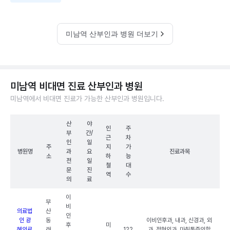
미남역 산부인과 병원 더보기
미남역 비대면 진료 산부인과 병원
미남역에서 비대면 진료가 가능한 산부인과 병원입니다.
산
야
인
주
부
간/
근
차
인
일
주
지
가
병원명
과
요
진료과목
소
하
능
전
일
철
대
문
진
역
수
의
료
이
부
비
의료법
산
인
인 광
동
이비인후과, 내과, 신경과, 외
후
미
혜의료
래
122
과, 정형외과, 마취통증의학