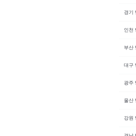
경기
인천
부산
대구
광주
울산
강원
경남