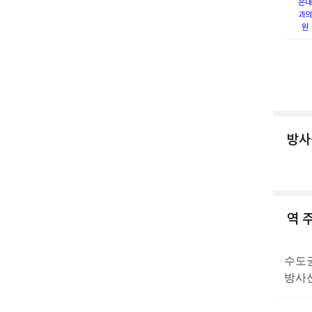
은내
과의
원
방사
역 
수도
방사