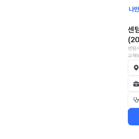
센텀
(2
센텀시
교해