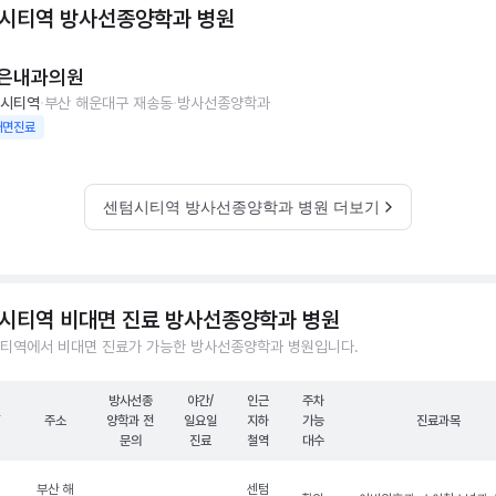
시티역 방사선종양학과
병원
은내과의원
시티역
부산 해운대구 재송동
방사선종양학과
대면진료
센텀시티역 방사선종양학과 병원 더보기
시티역 비대면 진료 방사선종양학과 병원
티역에서 비대면 진료가 가능한 방사선종양학과 병원입니다.
방사선종
야간/
인근
주차
원
주소
양학과 전
일요일
지하
가능
진료과목
문의
진료
철역
대수
부산 해
센텀