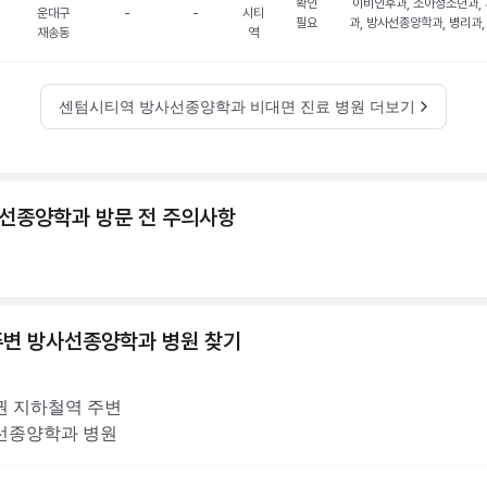
확인
이비인후과, 소아청소년과,
운대구
-
-
시티
필요
과, 방사선종양학과, 병리과,
재송동
역
센텀시티역 방사선종양학과 비대면 진료 병원 더보기
선종양학과 방문 전 주의사항
주변
방사선종양학과
병원 찾기
권
지하철역 주변
선종양학과
병원