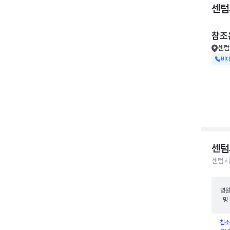
센텀
참조
센텀
비
센텀
센텀시
병
명
참조