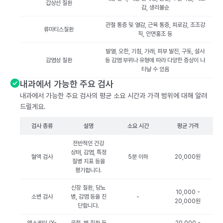
갑상선 질환
감, 생리불순
관절 통증 및 열감, 근육 통증, 피로감, 조조강
류마티스질환
직, 안면홍조 등
발열, 오한, 기침, 가래, 피부 발진, 구토, 설사
감염성 질환
등 감염 부위나 유형에 따라 다양한 증상이 나
타날 수 있음
내과에서 가능한 주요 검사
내과에서 가능한 주요 검사의 평균 소요 시간과 가격 범위에 대해 알려
드릴게요.
검사 종류
설명
소요 시간
평균 가격
전반적인 건강
상태, 감염, 특정
혈액 검사
5분 이하
20,000원
질병 지표 등을
평가합니다.
신장 질환, 당뇨
10,000 -
소변 검사
병, 감염 등을 진
-
20,000원
단합니다.