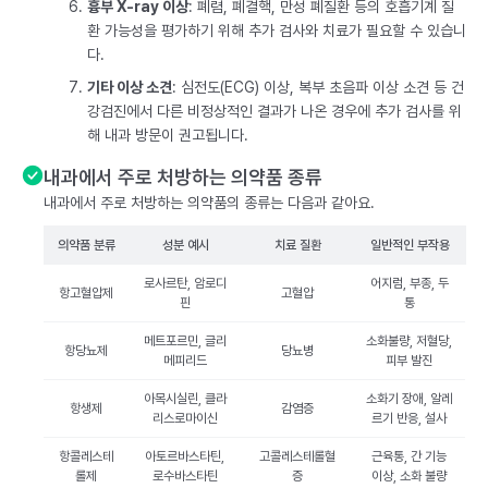
흉부 X-ray 이상
: 폐렴, 폐결핵, 만성 폐질환 등의 호흡기계 질
환 가능성을 평가하기 위해 추가 검사와 치료가 필요할 수 있습니
다.
기타 이상 소견
: 심전도(ECG) 이상, 복부 초음파 이상 소견 등 건
강검진에서 다른 비정상적인 결과가 나온 경우에 추가 검사를 위
해 내과 방문이 권고됩니다.
내과에서 주로 처방하는 의약품 종류
내과에서 주로 처방하는 의약품의 종류는 다음과 같아요.
의약품 분류
성분 예시
치료 질환
일반적인 부작용
로사르탄, 암로디
어지럼, 부종, 두
항고혈압제
고혈압
핀
통
메트포르민, 글리
소화불량, 저혈당,
항당뇨제
당뇨병
메피리드
피부 발진
아목시실린, 클라
소화기 장애, 알레
항생제
감염증
리스로마이신
르기 반응, 설사
항콜레스테
아토르바스타틴,
고콜레스테롤혈
근육통, 간 기능
롤제
로수바스타틴
증
이상, 소화 불량