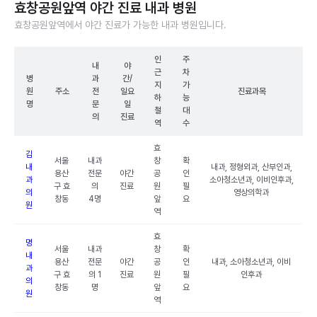
효창공원앞역 야간 진료 내과 병원
효창공원앞역에서 야간 진료가 가능한 내과 병원입니다.
인
주
내
야
근
차
병
과
간/
지
가
원
주소
전
일요
진료과목
하
능
명
문
일
철
대
의
진료
역
수
효
김
서울
내과
창
확
내
내과, 정형외과, 산부인과,
용산
전문
야간
공
인
과
소아청소년과, 이비인후과,
구 효
의
진료
원
필
의
영상의학과
창동
4명
앞
요
원
역
효
명
서울
내과
창
확
내
용산
전문
야간
공
인
내과, 소아청소년과, 이비
과
구 효
의 1
진료
원
필
인후과
의
창동
명
앞
요
원
역