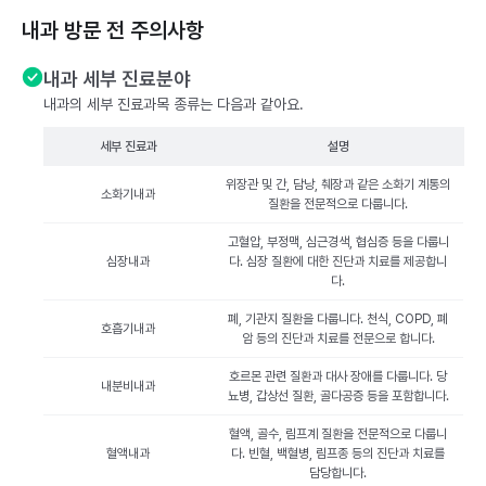
내과 방문 전 주의사항
내과 세부 진료분야
내과의 세부 진료과목 종류는 다음과 같아요.
세부 진료과
설명
위장관 및 간, 담낭, 췌장과 같은 소화기 계통의
소화기내과
질환을 전문적으로 다룹니다.
고혈압, 부정맥, 심근경색, 협심증 등을 다룹니
심장내과
다. 심장 질환에 대한 진단과 치료를 제공합니
다.
폐, 기관지 질환을 다룹니다. 천식, COPD, 폐
호흡기내과
암 등의 진단과 치료를 전문으로 합니다.
호르몬 관련 질환과 대사 장애를 다룹니다. 당
내분비내과
뇨병, 갑상선 질환, 골다공증 등을 포함합니다.
혈액, 골수, 림프계 질환을 전문적으로 다룹니
혈액내과
다. 빈혈, 백혈병, 림프종 등의 진단과 치료를
담당합니다.