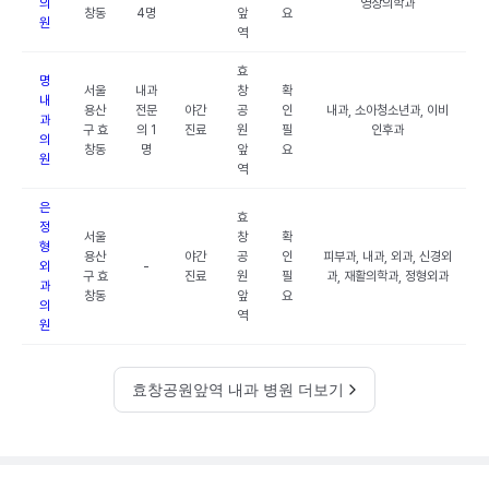
의
영상의학과
창동
4명
앞
요
원
역
효
명
서울
내과
창
확
내
용산
전문
야간
공
인
내과, 소아청소년과, 이비
과
구 효
의 1
진료
원
필
인후과
의
창동
명
앞
요
원
역
은
효
정
서울
창
확
형
용산
야간
공
인
피부과, 내과, 외과, 신경외
외
-
구 효
진료
원
필
과, 재활의학과, 정형외과
과
창동
앞
요
의
역
원
효창공원앞역 내과 병원 더보기