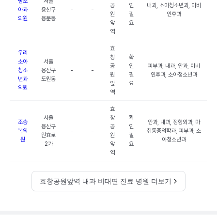
명소
서울
공
인
내과, 소아청소년과, 이비
아과
용산구
-
-
원
필
인후과
의원
용문동
앞
요
역
효
우리
창
확
소아
서울
공
인
피부과, 내과, 안과, 이비
청소
용산구
-
-
원
필
인후과, 소아청소년과
년과
도원동
앞
요
의원
역
효
서울
창
확
조승
안과, 내과, 정형외과, 마
용산구
공
인
복의
-
-
취통증의학과, 피부과, 소
원효로
원
필
원
아청소년과
2가
앞
요
역
효창공원앞역 내과 비대면 진료 병원 더보기