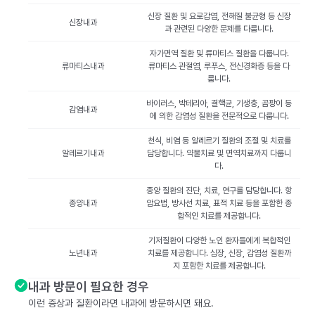
신장 질환 및 요로감염, 전해질 불균형 등 신장
신장내과
과 관련된 다양한 문제를 다룹니다.
자가면역 질환 및 류마티스 질환을 다룹니다.
류마티스내과
류마티스 관절염, 루푸스, 전신경화증 등을 다
룹니다.
바이러스, 박테리아, 결핵균, 기생충, 곰팡이 등
감염내과
에 의한 감염성 질환을 전문적으로 다룹니다.
천식, 비염 등 알레르기 질환의 조절 및 치료를
알레르기내과
담당합니다. 약물치료 및 면역치료까지 다룹니
다.
종양 질환의 진단, 치료, 연구를 담당합니다. 항
종양내과
암요법, 방사선 치료, 표적 치료 등을 포함한 종
합적인 치료를 제공합니다.
기저질환이 다양한 노인 환자들에게 복합적인
노년내과
치료를 제공합니다. 심장, 신장, 감염성 질환까
지 포함한 치료를 제공합니다.
내과 방문이 필요한 경우
이런 증상과 질환이라면 내과에 방문하시면 돼요.