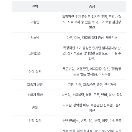
질병
증상
특징적인 초기 증상은 없지만 두통, 코피나 혈
고혈압
뇨, 시력 저하 등 있을 수 있으며 보통 검진상
발견
당뇨병
다음, 다뇨, 다갈의 3다 증상, 체중감소
특징적인 초기 증상은 없지만 혈액검사상 발
고지혈증
견. 장기적으로 심뇌혈관 질환으로 이어질 수
있음.
두근거림, 호흡곤란, 어지럼증, 실신, 흉통(등
심장 질환
으로 뻗는 방사통), 하지부종
호흡기 질환
기침, 가래, 호흡곤란, 흉통, 쌕색거림
소화기 질환
속쓰림, 소화불량, 복통, 구토, 변비, 설사, 황달
피로감, 창백한 피부, 호흡곤란(빈호흡), 심계
빈혈
항진
신장 질환
소변 변화(색, 빈도, 양), 부종, 피로, 가려움증
체중 변화, 체온 불내성, 불안, 두근거림, 피로