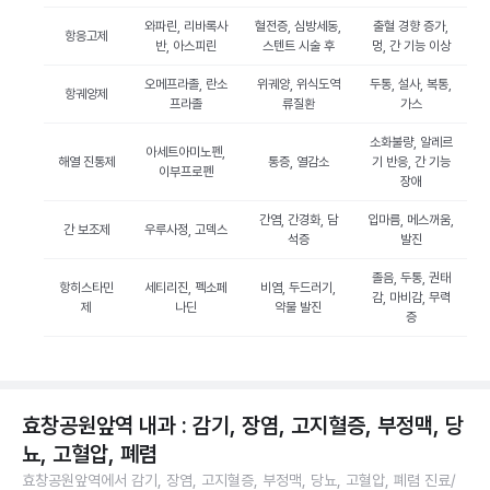
와파린, 리바록사
혈전증, 심방세동,
출혈 경향 증가,
항응고제
반, 아스피린
스텐트 시술 후
멍, 간 기능 이상
오메프라졸, 란소
위궤양, 위식도역
두통, 설사, 복통,
항궤양제
프라졸
류질환
가스
소화불량, 알레르
아세트아미노펜,
해열 진통제
통증, 열감소
기 반응, 간 기능
이부프로펜
장애
간염, 간경화, 담
입마름, 메스꺼움,
간 보조제
우루사정, 고덱스
석증
발진
졸음, 두통, 권태
항히스타민
세티리진, 펙소페
비염, 두드러기,
감, 마비감, 무력
제
나딘
약물 발진
증
효창공원앞역 내과 : 감기, 장염, 고지혈증, 부정맥, 당
뇨, 고혈압, 폐렴
효창공원앞역에서 감기, 장염, 고지혈증, 부정맥, 당뇨, 고혈압, 폐렴 진료/