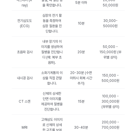
엑스레이 (X-
골절, 폐 질환 등
20,000 -
5분 이하
ray)
을 확인합니다.
50,000원
심장의 전기 활
전기심도도
동을 측정하여
30,000-
10분
(ECG)
심장 질환을 진
50000원
단합니다.
내부 장기의 이
미지를 생성하여
50,000 -
초음파 검사
질병을 진단합니
20분
150,000원 (부
다 (예: 복부 초
위별 상이)
음파).
소화기계통의 이
20-30분 (수면
150,000 -
내시경 검사
상을 직접 관찰
마취시 회복 시간
500,000원
합니다.
추가)
신체의 상세한
100,000 -
단면 이미지를
CT 스캔
15분
300,000원
제공하여 질병을
(부위별 상이)
진단합니다.
고해상도 이미지
200,000 -
로 신체의 상세
MRI
30-40분
700,000원
한 구조를 보여