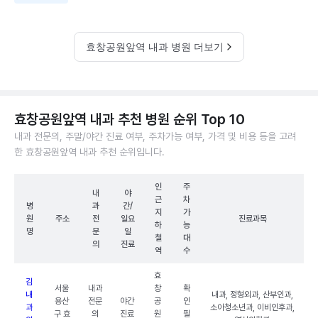
효창공원앞역 내과 병원 더보기
효창공원앞역 내과 추천 병원 순위 Top 10
내과 전문의, 주말/야간 진료 여부, 주차가능 여부, 가격 및 비용 등을 고려
한 효창공원앞역 내과 추천 순위입니다.
인
주
내
야
근
차
병
과
간/
지
가
원
주소
전
일요
진료과목
하
능
명
문
일
철
대
의
진료
역
수
효
김
서울
내과
창
확
내
내과, 정형외과, 산부인과,
용산
전문
야간
공
인
과
소아청소년과, 이비인후과,
구 효
의
진료
원
필