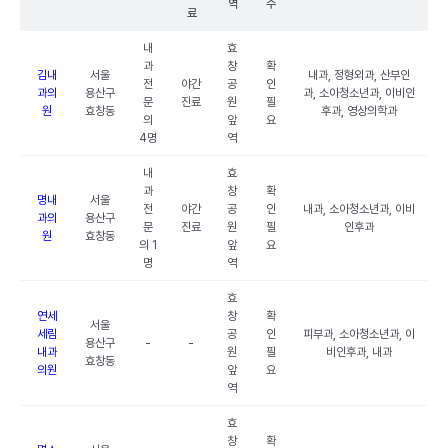
역
수
료
내
효
과
창
확
김내
서울
내과, 정형외과, 산부인
전
야간
공
인
과의
용산구
과, 소아청소년과, 이비인
문
진료
원
필
원
효창동
후과, 영상의학과
의
앞
요
4명
역
내
효
과
창
확
명내
서울
전
야간
공
인
내과, 소아청소년과, 이비
과의
용산구
문
진료
원
필
인후과
원
효창동
의 1
앞
요
명
역
효
연세
창
확
서울
세림
공
인
피부과, 소아청소년과, 이
용산구
-
-
내과
원
필
비인후과, 내과
효창동
의원
앞
요
역
효
창
확