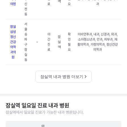
역
의원
신
료
요
과
천
동
서
잠실
울
삼성
송
야
확
이비인후과, 내과, 신경과, 외과,
정신
잠
파
간
인
소아청소년과, 안과, 피부과, 재
건강
-
실
구
진
필
활의학과, 가정의학과, 정신건강
의학
역
잠
료
요
의학과
과의
실
원
동
잠실역 내과 병원 더보기
잠실역 일요일 진료 내과 병원
잠실역에서 일요일 진료가 가능한 내과 병원입니다.
야