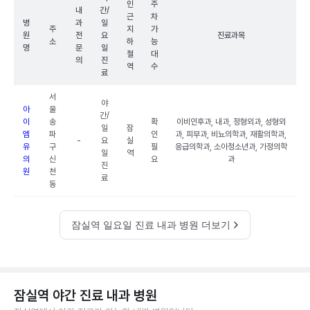
인
주
내
간/
근
차
병
과
일
주
지
가
원
전
요
진료과목
소
하
능
명
문
일
철
대
의
진
역
수
료
서
야
아
울
간/
이
송
확
이비인후과, 내과, 정형외과, 성형외
일
잠
엠
파
인
과, 피부과, 비뇨의학과, 재활의학과,
-
요
실
유
구
필
응급의학과, 소아청소년과, 가정의학
일
역
의
신
요
과
진
원
천
료
동
잠실역 일요일 진료 내과 병원 더보기
잠실역 야간 진료 내과 병원