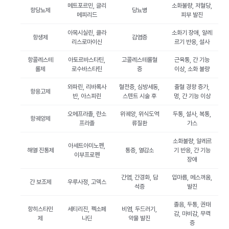
메트포르민, 글리
소화불량, 저혈당,
항당뇨제
당뇨병
메피리드
피부 발진
아목시실린, 클라
소화기 장애, 알레
항생제
감염증
리스로마이신
르기 반응, 설사
항콜레스테
아토르바스타틴,
고콜레스테롤혈
근육통, 간 기능
롤제
로수바스타틴
증
이상, 소화 불량
와파린, 리바록사
혈전증, 심방세동,
출혈 경향 증가,
항응고제
반, 아스피린
스텐트 시술 후
멍, 간 기능 이상
오메프라졸, 란소
위궤양, 위식도역
두통, 설사, 복통,
항궤양제
프라졸
류질환
가스
소화불량, 알레르
아세트아미노펜,
해열 진통제
통증, 열감소
기 반응, 간 기능
이부프로펜
장애
간염, 간경화, 담
입마름, 메스꺼움,
간 보조제
우루사정, 고덱스
석증
발진
졸음, 두통, 권태
항히스타민
세티리진, 펙소페
비염, 두드러기,
감, 마비감, 무력
제
나딘
약물 발진
증