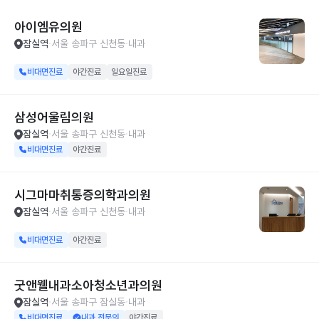
아이엠유의원
잠실역
서울 송파구 신천동
내과
비대면진료
야간진료
일요일진료
삼성어울림의원
잠실역
서울 송파구 신천동
내과
비대면진료
야간진료
시그마마취통증의학과의원
잠실역
서울 송파구 신천동
내과
비대면진료
야간진료
굿앤웰내과소아청소년과의원
잠실역
서울 송파구 잠실동
내과
비대면진료
내과 전문의
야간진료