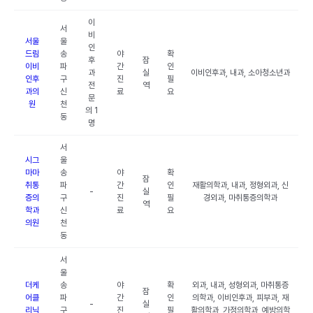
이
서
비
서울
울
인
드림
송
야
확
후
잠
이비
파
간
인
과
실
이비인후과, 내과, 소아청소년과
인후
구
진
필
전
역
과의
신
료
요
문
원
천
의 1
동
명
서
시그
울
마마
송
야
확
잠
취통
파
간
인
재활의학과, 내과, 정형외과, 신
-
실
증의
구
진
필
경외과, 마취통증의학과
역
학과
신
료
요
의원
천
동
서
울
더케
송
야
확
외과, 내과, 성형외과, 마취통증
잠
어클
파
간
인
의학과, 이비인후과, 피부과, 재
-
실
리닉
구
진
필
활의학과, 가정의학과, 예방의학