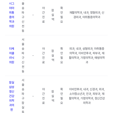
시그
울
마마
송
야
확
잠
취통
파
간
인
재활의학과, 내과, 정형외과, 신
-
실
증의
구
진
필
경외과, 마취통증의학과
역
학과
신
료
요
의원
천
동
서
울
더케
송
야
확
외과, 내과, 성형외과, 마취통증
잠
어클
파
간
인
의학과, 이비인후과, 피부과, 재
-
실
리닉
구
진
필
활의학과, 가정의학과, 예방의학
역
의원
신
료
요
과
천
동
서
잠실
울
삼성
송
야
확
이비인후과, 내과, 신경과, 외과,
정신
잠
파
간
인
소아청소년과, 안과, 피부과, 재
건강
-
실
구
진
필
활의학과, 가정의학과, 정신건강
의학
역
잠
료
요
의학과
과의
실
원
동