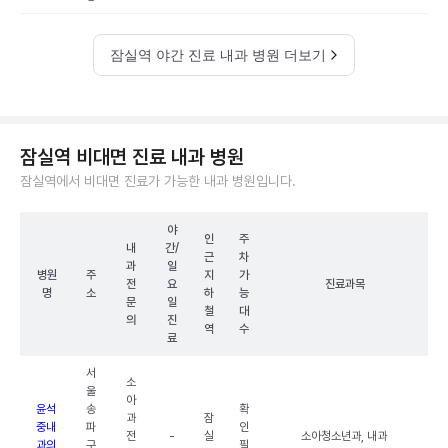
잠실역 야간 진료 내과 병원 더보기
잠실역 비대면 진료 내과 병원
잠실역에서 비대면 진료가 가능한 내과 병원입니다.
야
인
주
내
간/
근
차
과
일
병원
주
지
가
전
요
진료과목
명
소
하
능
문
일
철
대
의
진
역
수
료
서
소
울
아
윤석
송
확
과
잠
중내
파
인
전
-
실
소아청소년과, 내과
과의
구
필