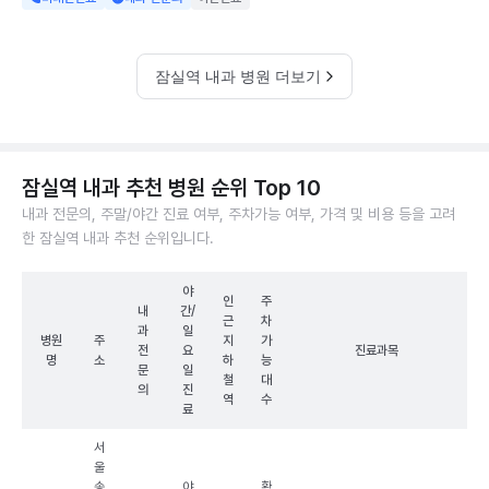
잠실역 내과 병원 더보기
잠실역 내과 추천 병원 순위 Top 10
내과 전문의, 주말/야간 진료 여부, 주차가능 여부, 가격 및 비용 등을 고려
한 잠실역 내과 추천 순위입니다.
야
인
주
내
간/
근
차
과
일
병원
주
지
가
전
요
진료과목
명
소
하
능
문
일
철
대
의
진
역
수
료
서
울
송
야
확