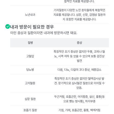
합적인 치료를 제공합니다.
기저질환이 다양한 노인 환자들에게 복합적인
노년내과
치료를 제공합니다. 심장, 신장, 감염성 질환까
지 포함한 치료를 제공합니다.
내과 방문이 필요한 경우
이런 증상과 질환이라면 내과에 방문하시면 돼요.
질병
증상
특징적인 초기 증상은 없지만 두통, 코피나 혈
고혈압
뇨, 시력 저하 등 있을 수 있으며 보통 검진상
발견
당뇨병
다음, 다뇨, 다갈의 3다 증상, 체중감소
특징적인 초기 증상은 없지만 혈액검사상 발
고지혈증
견. 장기적으로 심뇌혈관 질환으로 이어질 수
있음.
두근거림, 호흡곤란, 어지럼증, 실신, 흉통(등
심장 질환
으로 뻗는 방사통), 하지부종
호흡기 질환
기침, 가래, 호흡곤란, 흉통, 쌕색거림