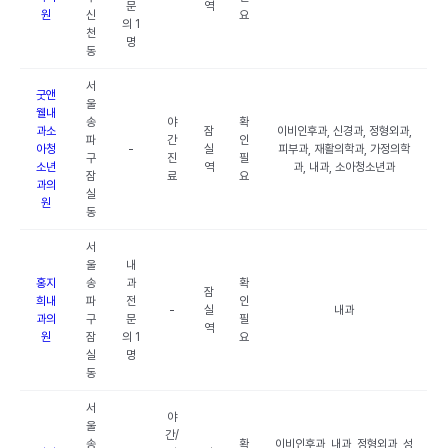
문
역
원
신
요
의 1
천
명
동
서
굿앤
울
웰내
송
야
확
과소
잠
이비인후과, 신경과, 정형외과,
파
간
인
아청
-
실
피부과, 재활의학과, 가정의학
구
진
필
소년
역
과, 내과, 소아청소년과
잠
료
요
과의
실
원
동
서
울
내
홍지
송
과
확
잠
희내
파
전
인
-
실
내과
과의
구
문
필
역
원
잠
의 1
요
실
명
동
서
야
울
간/
송
확
이비인후과, 내과, 정형외과, 성