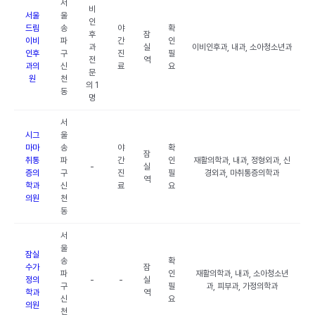
서
비
서울
울
인
드림
송
야
확
후
잠
이비
파
간
인
과
실
이비인후과, 내과, 소아청소년과
인후
구
진
필
전
역
과의
신
료
요
문
원
천
의 1
동
명
서
시그
울
마마
송
야
확
잠
취통
파
간
인
재활의학과, 내과, 정형외과, 신
-
실
증의
구
진
필
경외과, 마취통증의학과
역
학과
신
료
요
의원
천
동
서
울
잠실
송
확
수가
잠
파
인
재활의학과, 내과, 소아청소년
정의
-
-
실
구
필
과, 피부과, 가정의학과
학과
역
신
요
의원
천