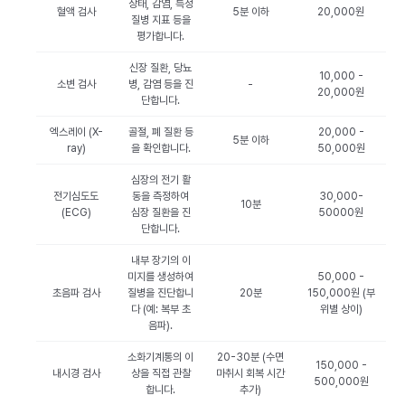
상태, 감염, 특정
혈액 검사
5분 이하
20,000원
질병 지표 등을
평가합니다.
신장 질환, 당뇨
10,000 -
소변 검사
병, 감염 등을 진
-
20,000원
단합니다.
엑스레이 (X-
골절, 폐 질환 등
20,000 -
5분 이하
ray)
을 확인합니다.
50,000원
심장의 전기 활
전기심도도
동을 측정하여
30,000-
10분
(ECG)
심장 질환을 진
50000원
단합니다.
내부 장기의 이
미지를 생성하여
50,000 -
초음파 검사
질병을 진단합니
20분
150,000원 (부
다 (예: 복부 초
위별 상이)
음파).
소화기계통의 이
20-30분 (수면
150,000 -
내시경 검사
상을 직접 관찰
마취시 회복 시간
500,000원
합니다.
추가)