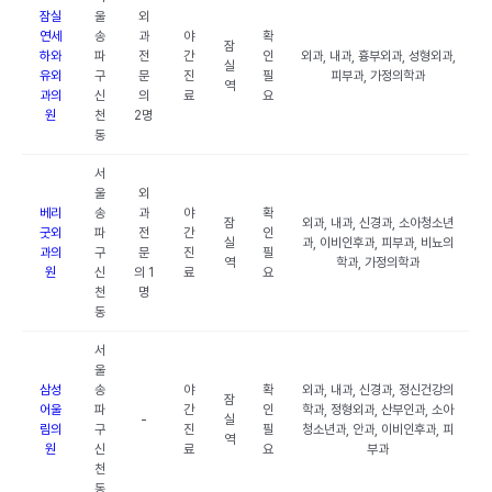
잠실
울
외
연세
송
과
야
확
잠
하와
파
전
간
인
외과, 내과, 흉부외과, 성형외과,
실
유외
구
문
진
필
피부과, 가정의학과
역
과의
신
의
료
요
원
천
2명
동
서
울
외
베리
송
과
야
확
잠
외과, 내과, 신경과, 소아청소년
굿외
파
전
간
인
실
과, 이비인후과, 피부과, 비뇨의
과의
구
문
진
필
역
학과, 가정의학과
원
신
의 1
료
요
천
명
동
서
울
삼성
송
야
확
외과, 내과, 신경과, 정신건강의
잠
어울
파
간
인
학과, 정형외과, 산부인과, 소아
-
실
림의
구
진
필
청소년과, 안과, 이비인후과, 피
역
원
신
료
요
부과
천
동