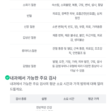
소화기 질환
속쓰림, 소화불량, 복통, 구토, 변비, 설사, 황달
피로감, 창백한 피부, 호흡곤란(빈호흡), 심계
빈혈
항진
신장 질환
소변 변화(색, 빈도, 양), 부종, 피로, 가려움증
체중 변화, 체온 불내성, 불안, 두근거림, 피로
갑상선 질환
감, 생리불순
관절 통증 및 열감, 근육 통증, 피로감, 조조강
류마티스질환
직, 안면홍조 등
발열, 오한, 기침, 가래, 피부 발진, 구토, 설사
감염성 질환
등 감염 부위나 유형에 따라 다양한 증상이 나
타날 수 있음
내과에서 가능한 주요 검사
내과에서 가능한 주요 검사의 평균 소요 시간과 가격 범위에 대해 알려
드릴게요.
검사 종류
설명
소요 시간
평균 가격
전반적인 건강