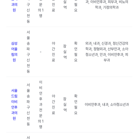
실
과, 이비인후과, 피부과, 비뇨의
과의
구
문
진
필
역
학과, 가정의학과
원
신
의 1
료
요
천
명
동
서
울
삼성
송
야
확
외과, 내과, 신경과, 정신건강의
잠
어울
파
간
인
학과, 정형외과, 산부인과, 소아
-
실
림의
구
진
필
청소년과, 안과, 이비인후과, 피
역
원
신
료
요
부과
천
동
이
서
비
서울
울
인
드림
송
야
확
후
잠
이비
파
간
인
과
실
이비인후과, 내과, 소아청소년과
인후
구
진
필
전
역
과의
신
료
요
문
원
천
의 1
동
명
서