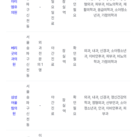
아이
일
잠
파
인
형외과, 피부과, 비뇨의학과, 재
엠유
-
요
실
구
필
활의학과, 응급의학과, 소아청소
의원
일
역
신
요
년과, 가정의학과
진
천
료
동
서
울
외
베리
송
과
야
확
잠
외과, 내과, 신경과, 소아청소년
굿외
파
전
간
인
실
과, 이비인후과, 피부과, 비뇨의
과의
구
문
진
필
역
학과, 가정의학과
원
신
의 1
료
요
천
명
동
서
울
삼성
송
야
확
외과, 내과, 신경과, 정신건강의
잠
어울
파
간
인
학과, 정형외과, 산부인과, 소아
-
실
림의
구
진
필
청소년과, 안과, 이비인후과, 피
역
원
신
료
요
부과
천
동
이