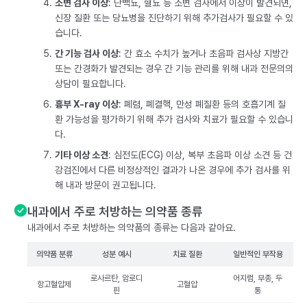
소변 검사 이상
: 단백뇨, 혈뇨 등 소변 검사에서 이상이 발견되면,
신장 질환 또는 당뇨병을 진단하기 위해 추가검사가 필요할 수 있
습니다.
간 기능 검사 이상
: 간 효소 수치가 높거나 초음파 검사상 지방간
또는 간경화가 발견되는 경우 간 기능 관리를 위해 내과 전문의의
상담이 필요합니다.
흉부 X-ray 이상
: 폐렴, 폐결핵, 만성 폐질환 등의 호흡기계 질
환 가능성을 평가하기 위해 추가 검사와 치료가 필요할 수 있습니
다.
기타 이상 소견
: 심전도(ECG) 이상, 복부 초음파 이상 소견 등 건
강검진에서 다른 비정상적인 결과가 나온 경우에 추가 검사를 위
해 내과 방문이 권고됩니다.
내과에서 주로 처방하는 의약품 종류
내과에서 주로 처방하는 의약품의 종류는 다음과 같아요.
의약품 분류
성분 예시
치료 질환
일반적인 부작용
로사르탄, 암로디
어지럼, 부종, 두
항고혈압제
고혈압
핀
통