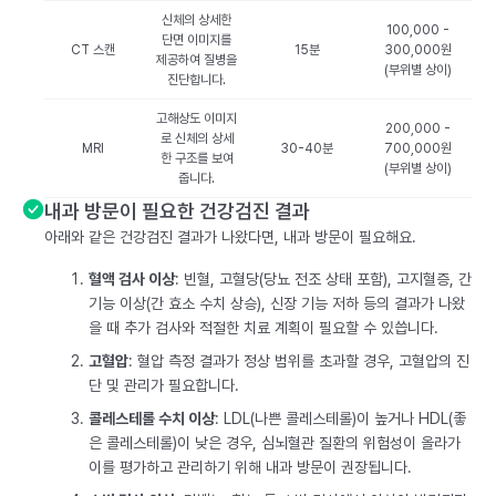
신체의 상세한
100,000 -
단면 이미지를
CT 스캔
15분
300,000원
제공하여 질병을
(부위별 상이)
진단합니다.
고해상도 이미지
200,000 -
로 신체의 상세
MRI
30-40분
700,000원
한 구조를 보여
(부위별 상이)
줍니다.
내과 방문이 필요한 건강검진 결과
아래와 같은 건강검진 결과가 나왔다면, 내과 방문이 필요해요.
혈액 검사 이상
: 빈혈, 고혈당(당뇨 전조 상태 포함), 고지혈증, 간
기능 이상(간 효소 수치 상승), 신장 기능 저하 등의 결과가 나왔
을 때 추가 검사와 적절한 치료 계획이 필요할 수 있씁니다.
고혈압
: 혈압 측정 결과가 정상 범위를 초과할 경우, 고혈압의 진
단 및 관리가 필요합니다.
콜레스테롤 수치 이상
: LDL(나쁜 콜레스테롤)이 높거나 HDL(좋
은 콜레스테롤)이 낮은 경우, 심뇌혈관 질환의 위험성이 올라가
이를 평가하고 관리하기 위해 내과 방문이 권장됩니다.