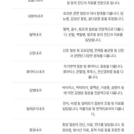
호흡기내과
암 등의 진단과 치료를 전문으로 합니다.
호르몬 관련 질환과 대사 장애를 다룹니다. 당
내분비내과
뇨병, 갑상선 질환, 골다공증 등을 포함합니다.
혈액, 골수, 림프계 질환을 전문적으로 다룹니
혈액내과
다. 빈혈, 백혈병, 림프종 등의 진단과 치료를
담당합니다.
신장 질환 및 요로감염, 전해질 불균형 등 신장
신장내과
과 관련된 다양한 문제를 다룹니다.
자가면역 질환 및 류마티스 질환을 다룹니다.
류마티스내과
류마티스 관절염, 루푸스, 전신경화증 등을 다
룹니다.
바이러스, 박테리아, 결핵균, 기생충, 곰팡이 등
감염내과
에 의한 감염성 질환을 전문적으로 다룹니다.
천식, 비염 등 알레르기 질환의 조절 및 치료를
알레르기내과
담당합니다. 약물치료 및 면역치료까지 다룹니
다.
종양 질환의 진단, 치료, 연구를 담당합니다. 항
종양내과
암요법, 방사선 치료, 표적 치료 등을 포함한 종