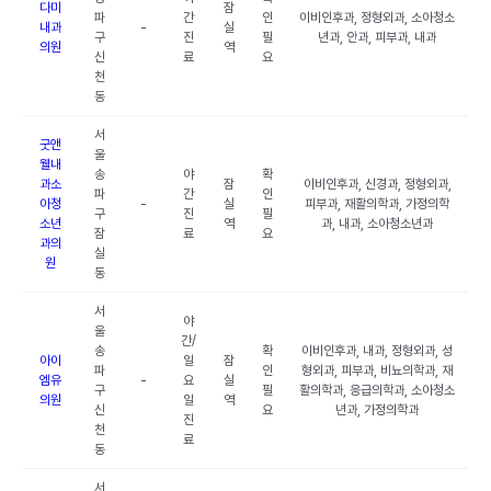
다미
잠
파
간
인
이비인후과, 정형외과, 소아청소
내과
-
실
구
진
필
년과, 안과, 피부과, 내과
의원
역
신
료
요
천
동
서
굿앤
울
웰내
송
야
확
과소
잠
이비인후과, 신경과, 정형외과,
파
간
인
아청
-
실
피부과, 재활의학과, 가정의학
구
진
필
소년
역
과, 내과, 소아청소년과
잠
료
요
과의
실
원
동
서
야
울
간/
송
확
이비인후과, 내과, 정형외과, 성
아이
일
잠
파
인
형외과, 피부과, 비뇨의학과, 재
엠유
-
요
실
구
필
활의학과, 응급의학과, 소아청소
의원
일
역
신
요
년과, 가정의학과
진
천
료
동
서