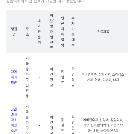
잠실역에서 야간 진료가 가능한 내과 병원입니다.
야
인
주
내
간/
근
차
과
일
병원
주
지
가
전
요
진료과목
명
소
하
능
문
일
철
대
의
진
역
수
료
서
울
송
야
확
다미
잠
파
간
인
이비인후과, 정형외과, 소아청소
내과
-
실
구
진
필
년과, 안과, 피부과, 내과
의원
역
신
료
요
천
동
서
굿앤
울
웰내
송
야
확
과소
잠
이비인후과, 신경과, 정형외과,
파
간
인
아청
-
실
피부과, 재활의학과, 가정의학
구
진
필
소년
역
과, 내과, 소아청소년과
잠
료
요