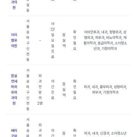
과의
실
원
동
서
야
울
간/
송
확
이비인후과, 내과, 정형외과, 성
아이
일
잠
파
인
형외과, 피부과, 비뇨의학과, 재
엠유
-
요
실
구
필
활의학과, 응급의학과, 소아청소
의원
일
역
신
요
년과, 가정의학과
진
천
료
동
서
잠실
울
외
연세
송
과
야
확
잠
하와
파
전
간
인
외과, 내과, 흉부외과, 성형외과,
실
유외
구
문
진
필
피부과, 가정의학과
역
과의
신
의
료
요
원
천
2명
동
서
울
외
베리
송
과
야
확
잠
외과, 내과, 신경과, 소아청소년
굿외
파
전
간
인