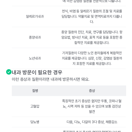
에 의한 감염성 질환을 전문적으로 다룹니다.
천식, 비염 등 알레르기 질환의 조절 및 치료를
알레르기내과
담당합니다. 약물치료 및 면역치료까지 다룹니
다.
종양 질환의 진단, 치료, 연구를 담당합니다. 항
종양내과
암요법, 방사선 치료, 표적 치료 등을 포함한 종
합적인 치료를 제공합니다.
기저질환이 다양한 노인 환자들에게 복합적인
노년내과
치료를 제공합니다. 심장, 신장, 감염성 질환까
지 포함한 치료를 제공합니다.
내과 방문이 필요한 경우
이런 증상과 질환이라면 내과에 방문하시면 돼요.
질병
증상
특징적인 초기 증상은 없지만 두통, 코피나 혈
고혈압
뇨, 시력 저하 등 있을 수 있으며 보통 검진상
발견
당뇨병
다음, 다뇨, 다갈의 3다 증상, 체중감소