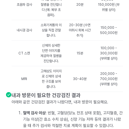
초음파 검사
질병을 진단합니
20분
150,000원 (부
다 (예: 복부 초
위별 상이)
음파).
소화기계통의 이
20-30분 (수면
150,000 -
내시경 검사
상을 직접 관찰
마취시 회복 시간
500,000원
합니다.
추가)
신체의 상세한
100,000 -
단면 이미지를
CT 스캔
15분
300,000원
제공하여 질병을
(부위별 상이)
진단합니다.
고해상도 이미지
200,000 -
로 신체의 상세
MRI
30-40분
700,000원
한 구조를 보여
(부위별 상이)
줍니다.
내과 방문이 필요한 건강검진 결과
아래와 같은 건강검진 결과가 나왔다면, 내과 방문이 필요해요.
혈액 검사 이상
: 빈혈, 고혈당(당뇨 전조 상태 포함), 고지혈증, 간
기능 이상(간 효소 수치 상승), 신장 기능 저하 등의 결과가 나왔
을 때 추가 검사와 적절한 치료 계획이 필요할 수 있씁니다.