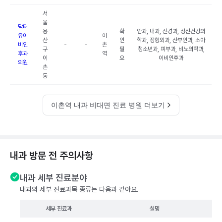
서
울
닥터
용
확
안과, 내과, 신경과, 정신건강의
유이
이
산
인
학과, 정형외과, 산부인과, 소아
비인
-
-
촌
구
필
청소년과, 피부과, 비뇨의학과,
후과
역
이
요
이비인후과
의원
촌
동
이촌역 내과 비대면 진료 병원 더보기
내과 방문 전 주의사항
내과 세부 진료분야
내과의 세부 진료과목 종류는 다음과 같아요.
세부 진료과
설명