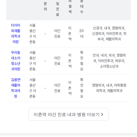
하
능
문
일
철
대
의
진
역
수
료
티아이
서울
이
신경과, 내과, 정형외과,
피재활
용산
야간
20
-
촌
신경외과, 이비인후과, 피
의학과
구 이
진료
대
역
부과, 재활의학과
의원
촌동
우리동
서울
확
이
안과, 내과, 외과, 정형외
네소아
용산
야간
인
-
촌
과, 이비인후과, 피부과,
청소년
구 이
진료
필
역
소아청소년과
과의원
촌동
요
김용연
서울
확
이
재활의
용산
야간
인
정형외과, 내과, 마취통증
-
촌
학과의
구 이
진료
필
의학과, 재활의학과
역
원
촌동
요
이촌역 야간 진료 내과 병원 더보기