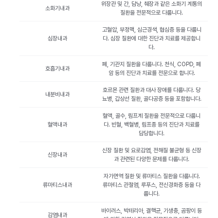
위장관 및 간, 담낭, 췌장과 같은 소화기 계통의
소화기내과
질환을 전문적으로 다룹니다.
고혈압, 부정맥, 심근경색, 협심증 등을 다룹니
심장내과
다. 심장 질환에 대한 진단과 치료를 제공합니
다.
폐, 기관지 질환을 다룹니다. 천식, COPD, 폐
호흡기내과
암 등의 진단과 치료를 전문으로 합니다.
호르몬 관련 질환과 대사 장애를 다룹니다. 당
내분비내과
뇨병, 갑상선 질환, 골다공증 등을 포함합니다.
혈액, 골수, 림프계 질환을 전문적으로 다룹니
혈액내과
다. 빈혈, 백혈병, 림프종 등의 진단과 치료를
담당합니다.
신장 질환 및 요로감염, 전해질 불균형 등 신장
신장내과
과 관련된 다양한 문제를 다룹니다.
자가면역 질환 및 류마티스 질환을 다룹니다.
류마티스내과
류마티스 관절염, 루푸스, 전신경화증 등을 다
룹니다.
바이러스, 박테리아, 결핵균, 기생충, 곰팡이 등
감염내과