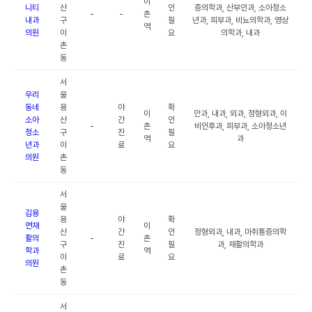
이
니티
산
인
증의학과, 산부인과, 소아청소
-
-
촌
내과
구
필
년과, 피부과, 비뇨의학과, 영상
역
의원
이
요
의학과, 내과
촌
동
서
우리
울
동네
용
야
확
이
안과, 내과, 외과, 정형외과, 이
소아
산
간
인
-
촌
비인후과, 피부과, 소아청소년
청소
구
진
필
역
과
년과
이
료
요
의원
촌
동
서
울
김용
용
야
확
연재
이
산
간
인
정형외과, 내과, 마취통증의학
활의
-
촌
구
진
필
과, 재활의학과
학과
역
이
료
요
의원
촌
동
서