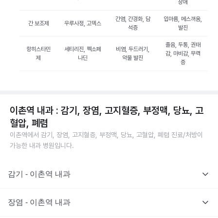
장애
간염, 간경화, 담
입마름, 메스꺼움,
간 보조제
우루사정, 고덱스
석증
발진
졸음, 두통, 권태
항히스타민
세티리진, 펙소페
비염, 두드러기,
감, 마비감, 무력
제
나딘
약물 발진
증
이촌역 내과 : 감기, 장염, 고지혈증, 부정맥, 당뇨, 고
혈압, 폐렴
이촌역에서 감기, 장염, 고지혈증, 부정맥, 당뇨, 고혈압, 폐렴 진료/처방이
가능한 내과 병원입니다.
감기 - 이촌역 내과
장염 - 이촌역 내과