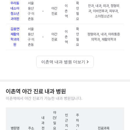
우리동
서울
확
이
안과, 내과, 외과, 정형외
네소아
용산
야간
인
-
촌
과, 이비인후과, 피부과,
청소년
구 이
진료
필
역
소아청소년과
과의원
촌동
요
김용연
서울
확
이
재활의
용산
야간
인
정형외과, 내과, 마취통증
-
촌
학과의
구 이
진료
필
의학과, 재활의학과
역
원
촌동
요
이촌역 내과 병원 더보기
이촌역 야간 진료 내과 병원
이촌역에서 야간 진료가 가능한 내과 병원입니다.
야
인
주
내
간/
근
차
과
일
지
가
병원명
주소
전
요
진료과목