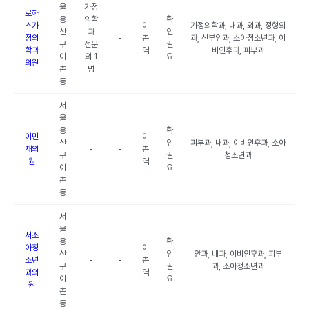
울
가정
로하
용
의학
확
스가
이
가정의학과, 내과, 외과, 정형외
산
과
인
정의
-
촌
과, 산부인과, 소아청소년과, 이
구
전문
필
학과
역
비인후과, 피부과
이
의 1
요
의원
촌
명
동
서
울
용
확
이민
이
산
인
피부과, 내과, 이비인후과, 소아
재의
-
-
촌
구
필
청소년과
원
역
이
요
촌
동
서
울
서소
용
확
아청
이
산
인
안과, 내과, 이비인후과, 피부
소년
-
-
촌
구
필
과, 소아청소년과
과의
역
이
요
원
촌
동