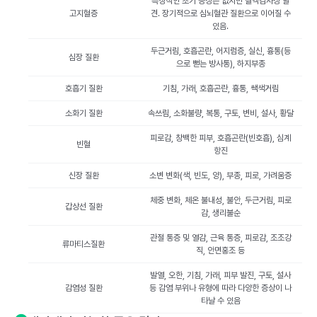
특징적인 초기 증상은 없지만 혈액검사상 발
고지혈증
견. 장기적으로 심뇌혈관 질환으로 이어질 수
있음.
두근거림, 호흡곤란, 어지럼증, 실신, 흉통(등
심장 질환
으로 뻗는 방사통), 하지부종
호흡기 질환
기침, 가래, 호흡곤란, 흉통, 쌕색거림
소화기 질환
속쓰림, 소화불량, 복통, 구토, 변비, 설사, 황달
피로감, 창백한 피부, 호흡곤란(빈호흡), 심계
빈혈
항진
신장 질환
소변 변화(색, 빈도, 양), 부종, 피로, 가려움증
체중 변화, 체온 불내성, 불안, 두근거림, 피로
갑상선 질환
감, 생리불순
관절 통증 및 열감, 근육 통증, 피로감, 조조강
류마티스질환
직, 안면홍조 등
발열, 오한, 기침, 가래, 피부 발진, 구토, 설사
감염성 질환
등 감염 부위나 유형에 따라 다양한 증상이 나
타날 수 있음