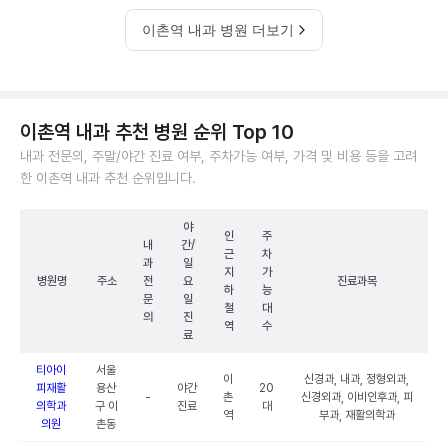
이촌역 내과 병원 더보기
이촌역 내과 추천 병원 순위 Top 10
내과 전문의, 주말/야간 진료 여부, 주차가능 여부, 가격 및 비용 등을 고려
한 이촌역 내과 추천 순위입니다.
야
인
주
내
간/
근
차
과
일
지
가
병원명
주소
전
요
진료과목
하
능
문
일
철
대
의
진
역
수
료
티아이
서울
이
신경과, 내과, 정형외과,
피재활
용산
야간
20
-
촌
신경외과, 이비인후과, 피
의학과
구 이
진료
대
역
부과, 재활의학과
의원
촌동