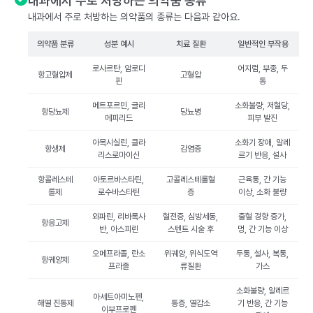
내과에서 주로 처방하는 의약품 종류
내과에서 주로 처방하는 의약품의 종류는 다음과 같아요.
의약품 분류
성분 예시
치료 질환
일반적인 부작용
로사르탄, 암로디
어지럼, 부종, 두
항고혈압제
고혈압
핀
통
메트포르민, 글리
소화불량, 저혈당,
항당뇨제
당뇨병
메피리드
피부 발진
아목시실린, 클라
소화기 장애, 알레
항생제
감염증
리스로마이신
르기 반응, 설사
항콜레스테
아토르바스타틴,
고콜레스테롤혈
근육통, 간 기능
롤제
로수바스타틴
증
이상, 소화 불량
와파린, 리바록사
혈전증, 심방세동,
출혈 경향 증가,
항응고제
반, 아스피린
스텐트 시술 후
멍, 간 기능 이상
오메프라졸, 란소
위궤양, 위식도역
두통, 설사, 복통,
항궤양제
프라졸
류질환
가스
소화불량, 알레르
아세트아미노펜,
해열 진통제
통증, 열감소
기 반응, 간 기능
이부프로펜