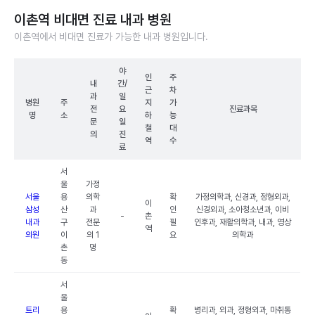
이촌역 비대면 진료 내과 병원
이촌역에서 비대면 진료가 가능한 내과 병원입니다.
야
인
주
내
간/
근
차
과
일
병원
주
지
가
전
요
진료과목
명
소
하
능
문
일
철
대
의
진
역
수
료
서
울
가정
서울
용
의학
확
가정의학과, 신경과, 정형외과,
이
삼성
산
과
인
신경외과, 소아청소년과, 이비
-
촌
내과
구
전문
필
인후과, 재활의학과, 내과, 영상
역
의원
이
의 1
요
의학과
촌
명
동
서
울
트리
용
확
병리과, 외과, 정형외과, 마취통