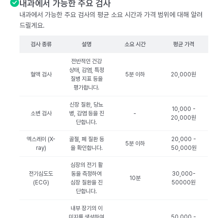
내과에서 가능한 주요 검사
내과에서 가능한 주요 검사의 평균 소요 시간과 가격 범위에 대해 알려
드릴게요.
검사 종류
설명
소요 시간
평균 가격
전반적인 건강
상태, 감염, 특정
혈액 검사
5분 이하
20,000원
질병 지표 등을
평가합니다.
신장 질환, 당뇨
10,000 -
소변 검사
병, 감염 등을 진
-
20,000원
단합니다.
엑스레이 (X-
골절, 폐 질환 등
20,000 -
5분 이하
ray)
을 확인합니다.
50,000원
심장의 전기 활
전기심도도
동을 측정하여
30,000-
10분
(ECG)
심장 질환을 진
50000원
단합니다.
내부 장기의 이
미지를 생성하여
50,000 -