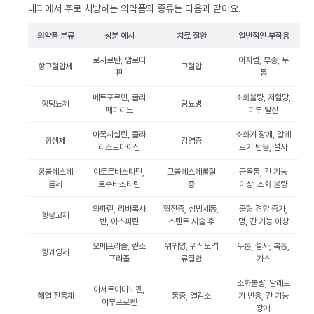
내과에서 주로 처방하는 의약품의 종류는 다음과 같아요.
의약품 분류
성분 예시
치료 질환
일반적인 부작용
로사르탄, 암로디
어지럼, 부종, 두
항고혈압제
고혈압
핀
통
메트포르민, 글리
소화불량, 저혈당,
항당뇨제
당뇨병
메피리드
피부 발진
아목시실린, 클라
소화기 장애, 알레
항생제
감염증
리스로마이신
르기 반응, 설사
항콜레스테
아토르바스타틴,
고콜레스테롤혈
근육통, 간 기능
롤제
로수바스타틴
증
이상, 소화 불량
와파린, 리바록사
혈전증, 심방세동,
출혈 경향 증가,
항응고제
반, 아스피린
스텐트 시술 후
멍, 간 기능 이상
오메프라졸, 란소
위궤양, 위식도역
두통, 설사, 복통,
항궤양제
프라졸
류질환
가스
소화불량, 알레르
아세트아미노펜,
해열 진통제
통증, 열감소
기 반응, 간 기능
이부프로펜
장애