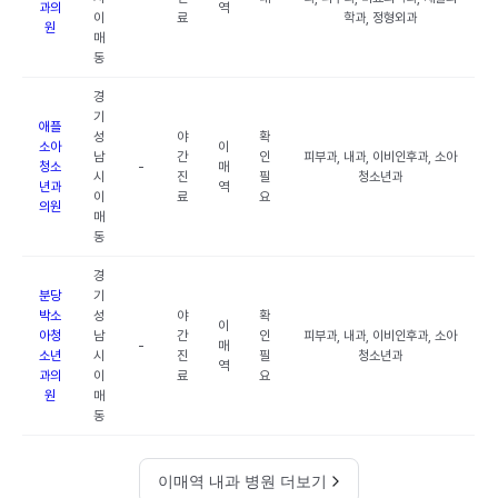
과의
역
이
료
학과, 정형외과
원
매
동
경
기
애플
성
야
확
소아
이
남
간
인
피부과, 내과, 이비인후과, 소아
청소
-
매
시
진
필
청소년과
년과
역
이
료
요
의원
매
동
경
분당
기
박소
성
야
확
이
아청
남
간
인
피부과, 내과, 이비인후과, 소아
-
매
소년
시
진
필
청소년과
역
과의
이
료
요
원
매
동
이매역 내과 병원 더보기