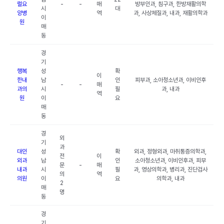
럴요
-
-
매
방부인과, 침구과, 한방재활의학
시
대
양병
역
과, 사상체질과, 내과, 재활의학과
이
원
매
동
경
기
행복
성
확
이
한내
남
인
피부과, 소아청소년과, 이비인후
-
-
매
과의
시
필
과, 내과
역
원
이
요
매
동
경
외
기
과
대인
성
확
외과, 정형외과, 마취통증의학과,
전
이
외과
남
인
소아청소년과, 이비인후과, 피부
문
-
매
내과
시
필
과, 영상의학과, 병리과, 진단검사
의
역
의원
이
요
의학과, 내과
2
매
명
동
경
기