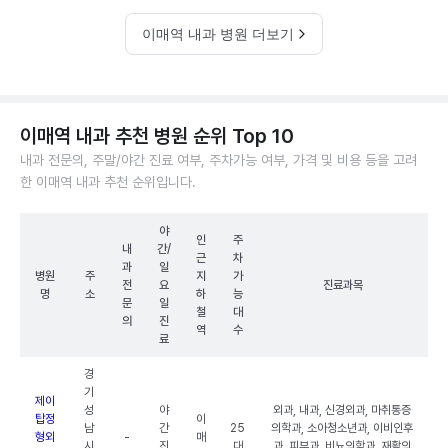
이매역 내과 병원 더보기
이매역 내과 추천 병원 순위 Top 10
내과 전문의, 주말/야간 진료 여부, 주차가능 여부, 가격 및 비용 등을 고려
한 이매역 내과 추천 순위입니다.
야
인
주
내
간/
근
차
과
일
병원
주
지
가
전
요
진료과목
명
소
하
능
문
일
철
대
의
진
역
수
료
경
기
제이
성
야
외과, 내과, 신경외과, 마취통증
탑정
이
남
간
25
의학과, 소아청소년과, 이비인후
형외
-
매
시
진
대
과, 피부과, 비뇨의학과, 재활의