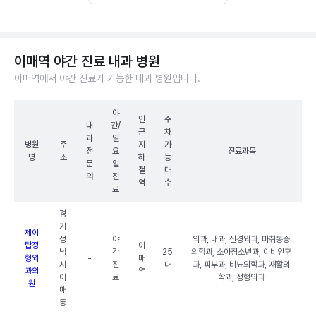
이매역 야간 진료 내과 병원
이매역에서 야간 진료가 가능한 내과 병원입니다.
야
인
주
내
간/
근
차
과
일
병원
주
지
가
전
요
진료과목
명
소
하
능
문
일
철
대
의
진
역
수
료
경
기
제이
성
야
외과, 내과, 신경외과, 마취통증
탑정
이
남
간
25
의학과, 소아청소년과, 이비인후
형외
-
매
시
진
대
과, 피부과, 비뇨의학과, 재활의
과의
역
이
료
학과, 정형외과
원
매
동