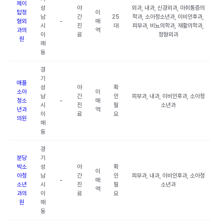
제이
성
야
외과, 내과, 신경외과, 마취통증의
탑정
이
남
간
25
학과, 소아청소년과, 이비인후과,
형외
-
매
시
진
대
피부과, 비뇨의학과, 재활의학과,
과의
역
이
료
정형외과
원
매
동
경
기
애플
성
야
확
소아
이
남
간
인
피부과, 내과, 이비인후과, 소아청
청소
-
매
시
진
필
소년과
년과
역
이
료
요
의원
매
동
경
분당
기
박소
성
야
확
이
아청
남
간
인
피부과, 내과, 이비인후과, 소아청
-
매
소년
시
진
필
소년과
역
과의
이
료
요
원
매
동