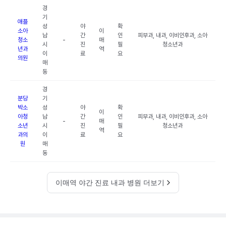
경
기
애플
성
야
확
소아
이
남
간
인
피부과, 내과, 이비인후과, 소아
청소
-
매
시
진
필
청소년과
년과
역
이
료
요
의원
매
동
경
분당
기
박소
성
야
확
이
아청
남
간
인
피부과, 내과, 이비인후과, 소아
-
매
소년
시
진
필
청소년과
역
과의
이
료
요
원
매
동
이매역 야간 진료 내과 병원 더보기