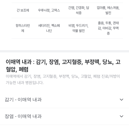
간염, 간경화, 담
입마름, 메스꺼움,
간 보조제
우루사정, 고덱스
석증
발진
졸음, 두통, 권태
항히스타민
세티리진, 펙소페
비염, 두드러기,
감, 마비감, 무력
제
나딘
약물 발진
증
이매역 내과 : 감기, 장염, 고지혈증, 부정맥, 당뇨, 고
혈압, 폐렴
이매역에서 감기, 장염, 고지혈증, 부정맥, 당뇨, 고혈압, 폐렴 진료/처방이
가능한 내과 병원입니다.
감기 - 이매역 내과
장염 - 이매역 내과