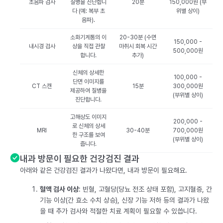
초음파 검사
질병을 진단합니
20분
150,000원 (부
다 (예: 복부 초
위별 상이)
음파).
소화기계통의 이
20-30분 (수면
150,000 -
내시경 검사
상을 직접 관찰
마취시 회복 시간
500,000원
합니다.
추가)
신체의 상세한
100,000 -
단면 이미지를
CT 스캔
15분
300,000원
제공하여 질병을
(부위별 상이)
진단합니다.
고해상도 이미지
200,000 -
로 신체의 상세
MRI
30-40분
700,000원
한 구조를 보여
(부위별 상이)
줍니다.
내과 방문이 필요한 건강검진 결과
아래와 같은 건강검진 결과가 나왔다면, 내과 방문이 필요해요.
혈액 검사 이상
: 빈혈, 고혈당(당뇨 전조 상태 포함), 고지혈증, 간
기능 이상(간 효소 수치 상승), 신장 기능 저하 등의 결과가 나왔
을 때 추가 검사와 적절한 치료 계획이 필요할 수 있씁니다.