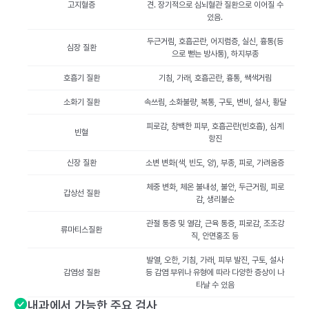
고지혈증
견. 장기적으로 심뇌혈관 질환으로 이어질 수
있음.
두근거림, 호흡곤란, 어지럼증, 실신, 흉통(등
심장 질환
으로 뻗는 방사통), 하지부종
호흡기 질환
기침, 가래, 호흡곤란, 흉통, 쌕색거림
소화기 질환
속쓰림, 소화불량, 복통, 구토, 변비, 설사, 황달
피로감, 창백한 피부, 호흡곤란(빈호흡), 심계
빈혈
항진
신장 질환
소변 변화(색, 빈도, 양), 부종, 피로, 가려움증
체중 변화, 체온 불내성, 불안, 두근거림, 피로
갑상선 질환
감, 생리불순
관절 통증 및 열감, 근육 통증, 피로감, 조조강
류마티스질환
직, 안면홍조 등
발열, 오한, 기침, 가래, 피부 발진, 구토, 설사
감염성 질환
등 감염 부위나 유형에 따라 다양한 증상이 나
타날 수 있음
내과에서 가능한 주요 검사