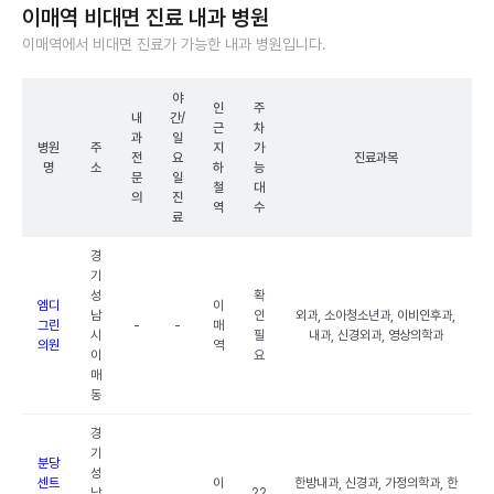
이매역 비대면 진료 내과 병원
이매역에서 비대면 진료가 가능한 내과 병원입니다.
야
인
주
내
간/
근
차
과
일
병원
주
지
가
전
요
진료과목
명
소
하
능
문
일
철
대
의
진
역
수
료
경
기
성
확
엠디
이
남
인
외과, 소아청소년과, 이비인후과,
그린
-
-
매
시
필
내과, 신경외과, 영상의학과
의원
역
이
요
매
동
경
기
분당
성
센트
이
한방내과, 신경과, 가정의학과, 한
남
22