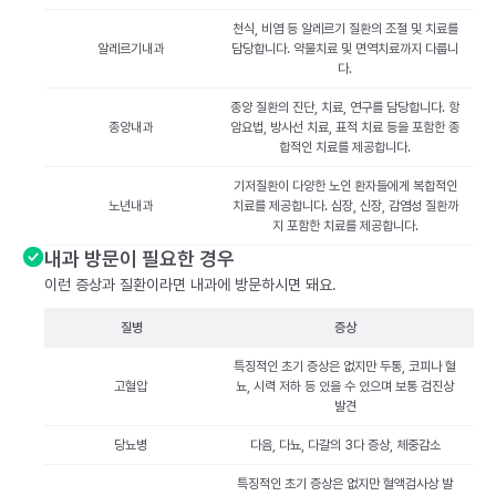
천식, 비염 등 알레르기 질환의 조절 및 치료를
알레르기내과
담당합니다. 약물치료 및 면역치료까지 다룹니
다.
종양 질환의 진단, 치료, 연구를 담당합니다. 항
종양내과
암요법, 방사선 치료, 표적 치료 등을 포함한 종
합적인 치료를 제공합니다.
기저질환이 다양한 노인 환자들에게 복합적인
노년내과
치료를 제공합니다. 심장, 신장, 감염성 질환까
지 포함한 치료를 제공합니다.
내과 방문이 필요한 경우
이런 증상과 질환이라면 내과에 방문하시면 돼요.
질병
증상
특징적인 초기 증상은 없지만 두통, 코피나 혈
고혈압
뇨, 시력 저하 등 있을 수 있으며 보통 검진상
발견
당뇨병
다음, 다뇨, 다갈의 3다 증상, 체중감소
특징적인 초기 증상은 없지만 혈액검사상 발