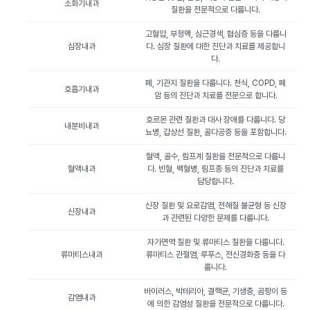
소화기내과
질환을 전문적으로 다룹니다.
고혈압, 부정맥, 심근경색, 협심증 등을 다룹니
심장내과
다. 심장 질환에 대한 진단과 치료를 제공합니
다.
폐, 기관지 질환을 다룹니다. 천식, COPD, 폐
호흡기내과
암 등의 진단과 치료를 전문으로 합니다.
호르몬 관련 질환과 대사 장애를 다룹니다. 당
내분비내과
뇨병, 갑상선 질환, 골다공증 등을 포함합니다.
혈액, 골수, 림프계 질환을 전문적으로 다룹니
혈액내과
다. 빈혈, 백혈병, 림프종 등의 진단과 치료를
담당합니다.
신장 질환 및 요로감염, 전해질 불균형 등 신장
신장내과
과 관련된 다양한 문제를 다룹니다.
자가면역 질환 및 류마티스 질환을 다룹니다.
류마티스내과
류마티스 관절염, 루푸스, 전신경화증 등을 다
룹니다.
바이러스, 박테리아, 결핵균, 기생충, 곰팡이 등
감염내과
에 의한 감염성 질환을 전문적으로 다룹니다.