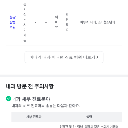
경
기
성
확
분당
이
남
인
삼성
-
-
매
피부과, 내과, 소아청소년과
시
필
의원
역
이
요
매
동
이매역 내과 비대면 진료 병원 더보기
내과 방문 전 주의사항
내과 세부 진료분야
내과의 세부 진료과목 종류는 다음과 같아요.
세부 진료과
설명
위장관 및 간, 담낭, 췌장과 같은 소화기 계통의