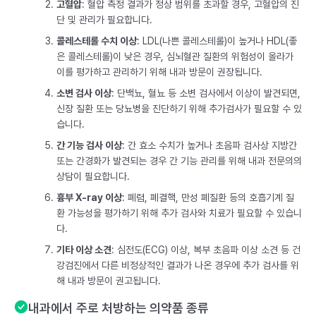
고혈압
: 혈압 측정 결과가 정상 범위를 초과할 경우, 고혈압의 진
단 및 관리가 필요합니다.
콜레스테롤 수치 이상
: LDL(나쁜 콜레스테롤)이 높거나 HDL(좋
은 콜레스테롤)이 낮은 경우, 심뇌혈관 질환의 위험성이 올라가
이를 평가하고 관리하기 위해 내과 방문이 권장됩니다.
소변 검사 이상
: 단백뇨, 혈뇨 등 소변 검사에서 이상이 발견되면,
신장 질환 또는 당뇨병을 진단하기 위해 추가검사가 필요할 수 있
습니다.
간 기능 검사 이상
: 간 효소 수치가 높거나 초음파 검사상 지방간
또는 간경화가 발견되는 경우 간 기능 관리를 위해 내과 전문의의
상담이 필요합니다.
흉부 X-ray 이상
: 폐렴, 폐결핵, 만성 폐질환 등의 호흡기계 질
환 가능성을 평가하기 위해 추가 검사와 치료가 필요할 수 있습니
다.
기타 이상 소견
: 심전도(ECG) 이상, 복부 초음파 이상 소견 등 건
강검진에서 다른 비정상적인 결과가 나온 경우에 추가 검사를 위
해 내과 방문이 권고됩니다.
내과에서 주로 처방하는 의약품 종류