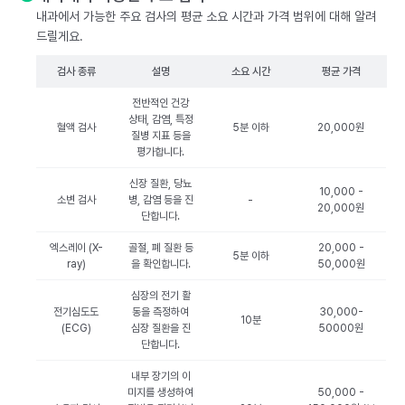
내과에서 가능한 주요 검사의 평균 소요 시간과 가격 범위에 대해 알려
드릴게요.
검사 종류
설명
소요 시간
평균 가격
전반적인 건강
상태, 감염, 특정
혈액 검사
5분 이하
20,000원
질병 지표 등을
평가합니다.
신장 질환, 당뇨
10,000 -
소변 검사
병, 감염 등을 진
-
20,000원
단합니다.
엑스레이 (X-
골절, 폐 질환 등
20,000 -
5분 이하
ray)
을 확인합니다.
50,000원
심장의 전기 활
전기심도도
동을 측정하여
30,000-
10분
(ECG)
심장 질환을 진
50000원
단합니다.
내부 장기의 이
미지를 생성하여
50,000 -