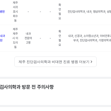
제주
확
서귀
인
병원
포시
-
-
-
진단검사의학과, 내과, 영상의학과, 성
필
회수
요
동
제주
확
제주
내과
내과
인
내과, 신경과, 소아청소년과, 이비인후과
시 이
전문의
-
-
원
필
부과, 진단검사의학과, 가정의학과
도이
2명
요
동
제주 진단검사의학과 비대면 진료 병원 더보기
검사의학과 방문 전 주의사항