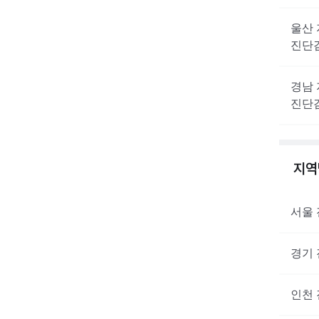
울산
진단
경남
진단
지
서울
경기
인천