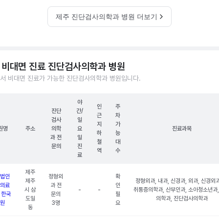
제주 진단검사의학과 병원 더보기
 비대면 진료 진단검사의학과 병원
서 비대면 진료가 가능한 진단검사의학과 병원입니다.
야
인
주
진단
간/
근
차
검사
일
지
가
원명
주소
의학
요
진료과목
하
능
과 전
일
철
대
문의
진
역
수
료
제주
법인
정형외
확
제주
정형외과, 내과, 신경과, 외과, 신경외과
의료
과 전
인
시 삼
-
-
취통증의학과, 산부인과, 소아청소년과,
 한국
문의
필
도일
의학과, 진단검사의학과
원
3명
요
동