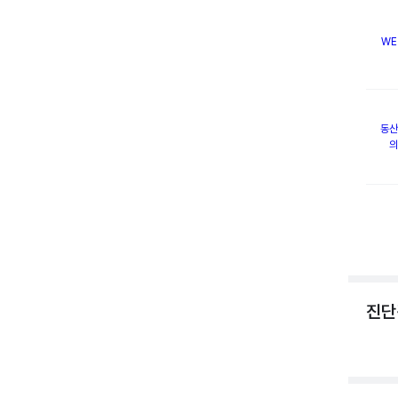
WE
동산
의
진단