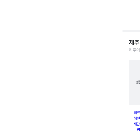
제주
제주에
병
의료
혜인
재단
병