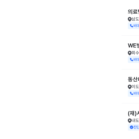
의료
삼도
비
WE
회수
비
동산
이도
비
(재
내도
진