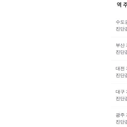
역 
수도
진단
부산
진단
대전
진단
대구
진단
광주
진단