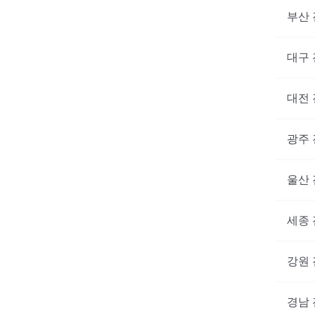
부산
대구
대전
광주
울산
세종
강원
경남