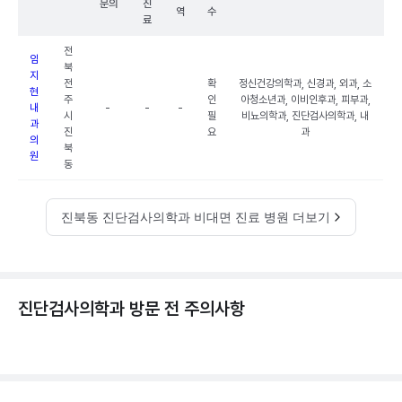
문의
진
역
수
료
전
임
북
지
전
확
정신건강의학과, 신경과, 외과, 소
현
주
인
아청소년과, 이비인후과, 피부과,
내
-
-
-
시
필
비뇨의학과, 진단검사의학과, 내
과
진
요
과
의
북
원
동
진북동 진단검사의학과 비대면 진료 병원 더보기
진단검사의학과 방문 전 주의사항