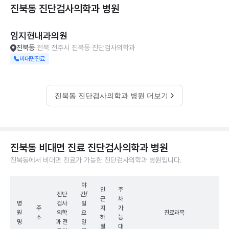
진북동 진단검사의학과
병원
임지현내과의원
진북동
전북 전주시 진북동
진단검사의학과
비대면진료
진북동 진단검사의학과 병원 더보기
진북동 비대면 진료 진단검사의학과 병원
진북동에서 비대면 진료가 가능한 진단검사의학과 병원입니다.
야
인
주
진단
간/
근
차
병
검사
일
주
지
가
원
의학
요
진료과목
소
하
능
명
과 전
일
철
대