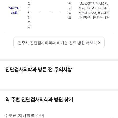
전
확
정신건강의학과, 신경과,
임지현내
주
인
외과, 소아청소년과, 이비
-
-
-
과의원
시
필
인후과, 피부과, 비뇨의학
진
요
과, 진단검사의학과, 내과
북
동
전주시 진단검사의학과 비대면 진료 병원 더보기
진단검사의학과 방문 전 주의사항
역 주변
진단검사의학과
병원 찾기
수도권
지하철역 주변