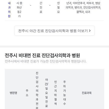
내
시 중
간
인
년과, 이비인후과, 피부과, 영상
-
-
과
화산
진
필
의학과, 병리과, 진단검사의학과,
의
동2
료
요
결핵과, 내과
원
가
전주시 야간 진료 진단검사의학과 병원 더보기
전주시 비대면 진료 진단검사의학과 병원
전주시에서 비대면 진료가 가능한 진단검사의학과 병원입니다.
진
단
야
검
인
주
간/
사
근
차
일
주
의
지
가
병원명
요
진료과목
소
학
하
능
일
과
철
대
진
전
역
수
료
문