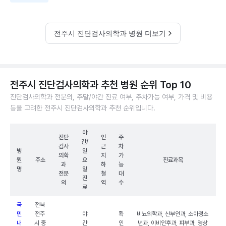
전주시 진단검사의학과 병원 더보기
전주시 진단검사의학과 추천 병원 순위 Top 10
진단검사의학과 전문의, 주말/야간 진료 여부, 주차가능 여부, 가격 및 비용
등을 고려한 전주시 진단검사의학과 추천 순위입니다.
야
진단
인
주
간/
검사
근
차
병
일
의학
지
가
원
주소
요
진료과목
과
하
능
명
일
전문
철
대
진
의
역
수
료
국
전북
민
전주
야
확
비뇨의학과, 산부인과, 소아청소
내
시 중
간
인
년과, 이비인후과, 피부과, 영상