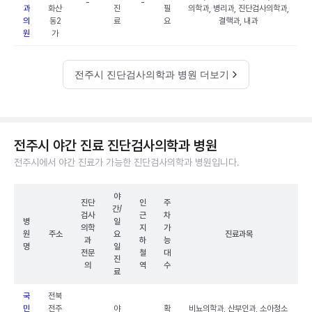
-
-
과
화산
진
필
의학과, 병리과, 진단검사의학과,
의
동2
료
요
결핵과, 내과
원
가
전주시 진단검사의학과 병원 더보기
전주시 야간 진료 진단검사의학과 병원
전주시에서 야간 진료가 가능한 진단검사의학과 병원입니다.
야
진단
인
주
간/
검사
근
차
병
일
의학
지
가
원
주소
요
진료과목
과
하
능
명
일
전문
철
대
진
의
역
수
료
국
전북
민
전주
야
확
비뇨의학과, 산부인과, 소아청소