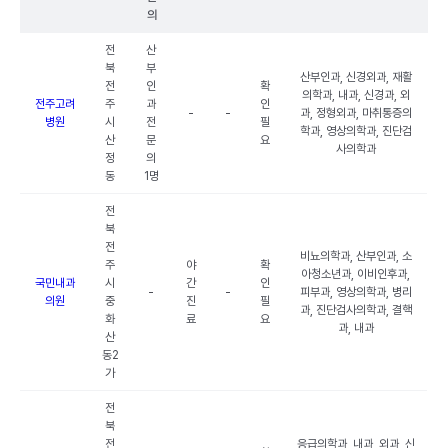
의
전
산
북
부
산부인과, 신경외과, 재활
전
인
확
의학과, 내과, 신경과, 외
전주고려
주
과
인
-
-
과, 정형외과, 마취통증의
병원
시
전
필
학과, 영상의학과, 진단검
산
문
요
사의학과
정
의
동
1명
전
북
전
비뇨의학과, 산부인과, 소
주
야
확
아청소년과, 이비인후과,
국민내과
시
간
인
-
-
피부과, 영상의학과, 병리
의원
중
진
필
과, 진단검사의학과, 결핵
화
료
요
과, 내과
산
동2
가
전
북
전
응급의학과, 내과, 외과, 신