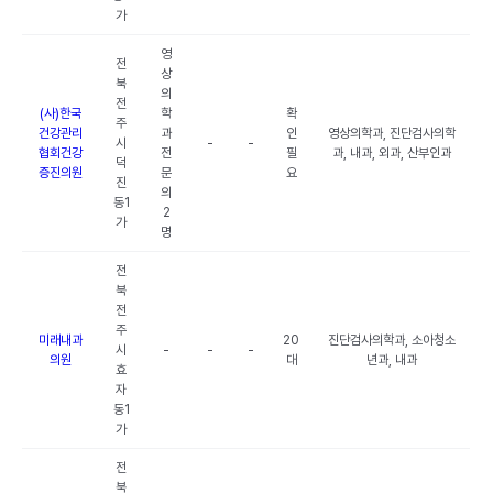
가
영
전
상
북
의
전
(사)한국
학
확
주
건강관리
과
인
영상의학과, 진단검사의학
시
-
-
협회건강
전
필
과, 내과, 외과, 산부인과
덕
증진의원
문
요
진
의
동1
2
가
명
전
북
전
주
미래내과
20
진단검사의학과, 소아청소
시
-
-
-
의원
대
년과, 내과
효
자
동1
가
전
북