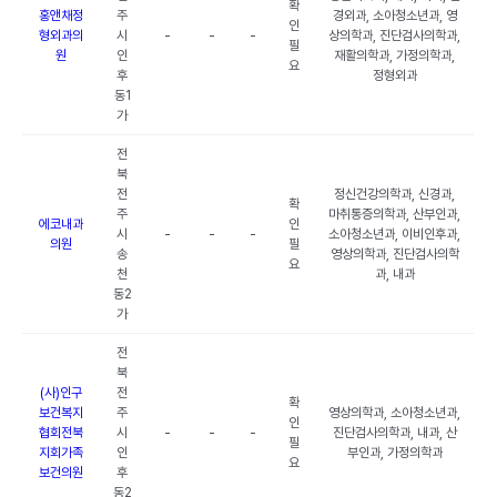
확
홍앤채정
주
경외과, 소아청소년과, 영
인
형외과의
시
-
-
-
상의학과, 진단검사의학과,
필
원
인
재활의학과, 가정의학과,
요
후
정형외과
동1
가
전
북
전
정신건강의학과, 신경과,
확
주
마취통증의학과, 산부인과,
에코내과
인
시
-
-
-
소아청소년과, 이비인후과,
의원
필
송
영상의학과, 진단검사의학
요
천
과, 내과
동2
가
전
북
(사)인구
전
확
보건복지
주
영상의학과, 소아청소년과,
인
협회전북
시
-
-
-
진단검사의학과, 내과, 산
필
지회가족
인
부인과, 가정의학과
요
보건의원
후
동2