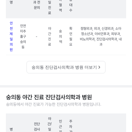
명
과 전
일
철
대
문의
진
역
수
료
인
인천
천
야
확
정형외과, 외과, 신경외과, 소아
미추
숭
제
간
인
청소년과, 이비인후과, 피부과,
홀구
-
의
일
진
필
비뇨의학과, 진단검사의학과, 내
숭의
역
의
료
요
과
동
원
숭의동 진단검사의학과 병원 더보기
숭의동 야간 진료 진단검사의학과 병원
숭의동에서 야간 진료가 가능한 진단검사의학과 병원입니다.
야
인
주
진단
간/
근
차
병
검사
일