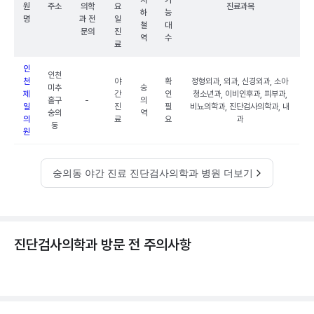
지
가
원
주소
의학
요
진료과목
하
능
명
과 전
일
철
대
문의
진
역
수
료
인
인천
천
야
확
정형외과, 외과, 신경외과, 소아
미추
숭
제
간
인
청소년과, 이비인후과, 피부과,
홀구
-
의
일
진
필
비뇨의학과, 진단검사의학과, 내
숭의
역
의
료
요
과
동
원
숭의동 야간 진료 진단검사의학과 병원 더보기
진단검사의학과 방문 전 주의사항