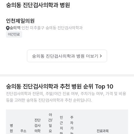
숭의동 진단검사의학과
병원
인천제일의원
숭의역
인천 미추홀구 숭의동
진단검사의학과
야간진료
숭의동 진단검사의학과 병원 더보기
숭의동 진단검사의학과 추천 병원 순위 Top 10
진단검사의학과 전문의, 주말/야간 진료 여부, 주차가능 여부, 가격 및 비용
등을 고려한 숭의동 진단검사의학과 추천 순위입니다.
야
인
주
진단
간/
근
차
병
검사
일
지
가
원
주소
의학
요
진료과목
하
능