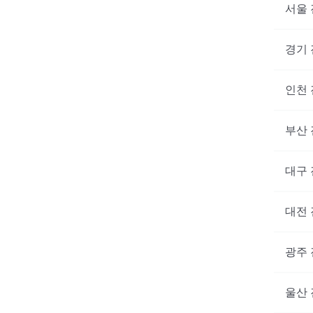
서울
경기
인천
부산
대구
대전
광주
울산