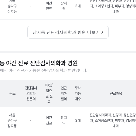
서울
진단검사의학과, 신경과, 정신건
야간
장지
송파구
-
3대
과, 소아청소년과, 피부과, 영상의
진료
역
장지동
내과
장지동 진단검사의학과 병원 더보기
동 야간 진료 진단검사의학과 병원
에서 야간 진료가 가능한 진단검사의학과 병원입니다.
야간/
진단검사
인근
주차
일요
주소
의학과
지하
가능
진료과목
일 진
전문의
철역
대수
료
서울
진단검사의학과, 신경과, 정신건
야간
장지
송파구
-
3대
과, 소아청소년과, 피부과, 영상의
진료
역
장지동
내과