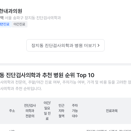
한내과의원
역
서울 송파구 장지동
진단검사의학과
대면진료
야간진료
장지동 진단검사의학과 병원 더보기
동 진단검사의학과 추천 병원 순위 Top 10
사의학과 전문의, 주말/야간 진료 여부, 주차가능 여부, 가격 및 비용 등을 고려한 
사의학과 추천 순위입니다.
야간/
진단검사
인근
주차
일요
주소
의학과
지하
가능
진료과목
일 진
전문의
철역
대수
료