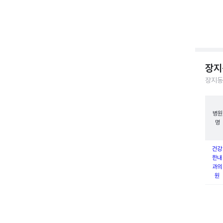
장지
장지동
병원
명
건강
한내
과의
원