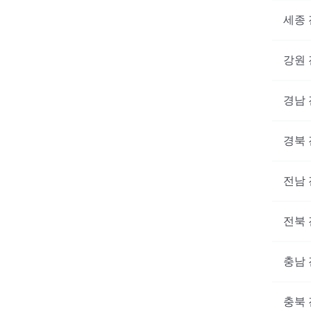
세종
강원
경남
경북
전남
전북
충남
대기없
지금 
충북