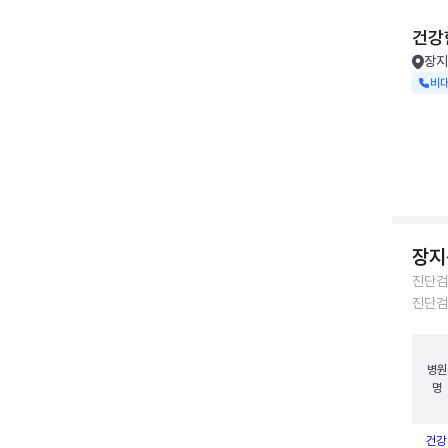
건강
장지
비
장지
진단검
진단검
병원
명
건강