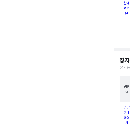
한내
과의
원
장지
장지동
병원
명
건강
한내
과의
원