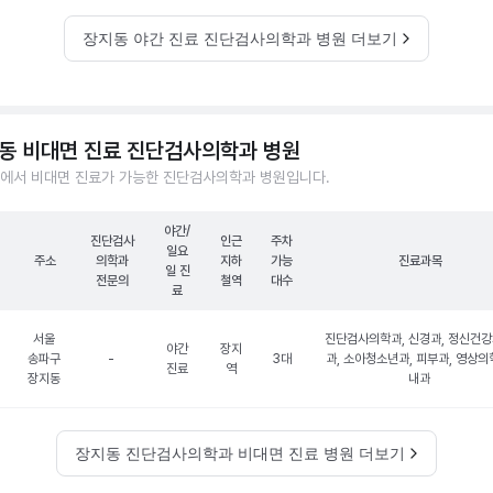
장지동 야간 진료 진단검사의학과 병원 더보기
동 비대면 진료 진단검사의학과 병원
에서 비대면 진료가 가능한 진단검사의학과 병원입니다.
야간/
진단검사
인근
주차
일요
주소
의학과
지하
가능
진료과목
일 진
전문의
철역
대수
료
서울
진단검사의학과, 신경과, 정신건
야간
장지
송파구
-
3대
과, 소아청소년과, 피부과, 영상의
진료
역
장지동
내과
장지동 진단검사의학과 비대면 진료 병원 더보기