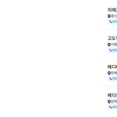
지에
총신
비
고도
사평
비
메디
방배
비
메디
양재
비