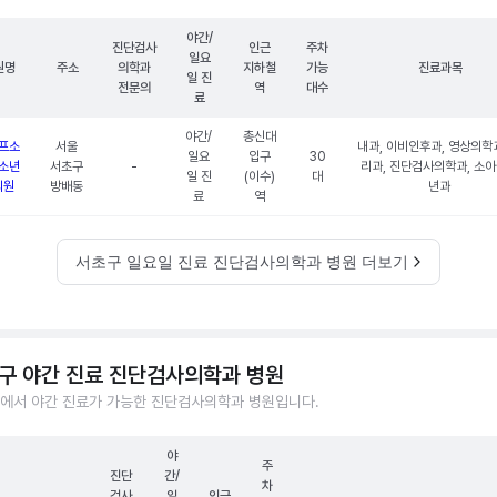
야간/
진단검사
인근
주차
일요
원명
주소
의학과
지하철
가능
진료과목
일 진
전문의
역
대수
료
야간/
총신대
프소
서울
내과, 이비인후과, 영상의학과
일요
입구
30
소년
서초구
-
리과, 진단검사의학과, 소
일 진
(이수)
대
의원
방배동
년과
료
역
서초구 일요일 진료 진단검사의학과 병원 더보기
구 야간 진료 진단검사의학과 병원
에서 야간 진료가 가능한 진단검사의학과 병원입니다.
야
주
진단
간/
차
검사
일
인근