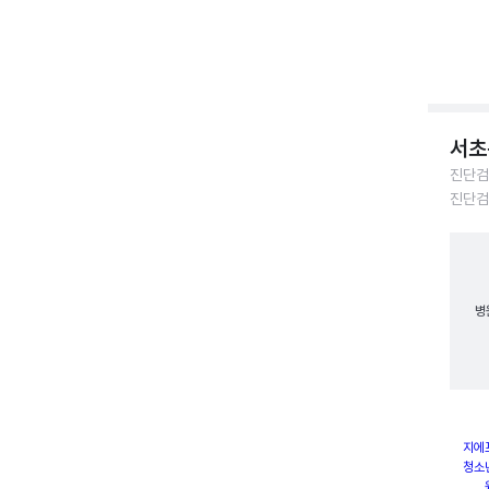
서초
진단검
진단검
병
지에
청소