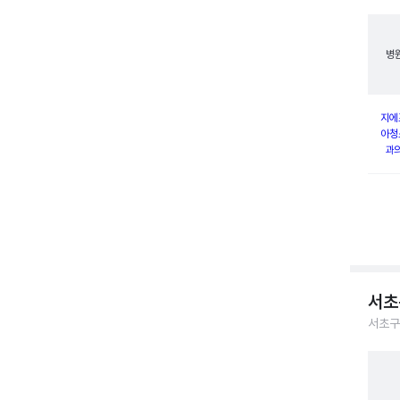
병
지에
아청
과
서초
서초구