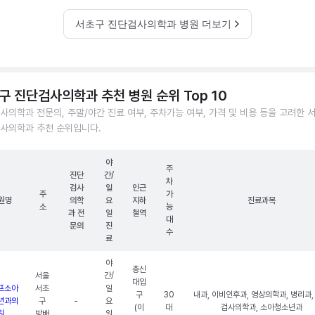
서초구 진단검사의학과 병원 더보기
구 진단검사의학과 추천 병원 순위 Top 10
사의학과 전문의, 주말/야간 진료 여부, 주차가능 여부, 가격 및 비용 등을 고려한 
사의학과 추천 순위입니다.
야
주
진단
간/
차
검사
일
인근
주
가
원명
의학
요
지하
진료과목
소
능
과 전
일
철역
대
문의
진
수
료
야
총신
서울
간/
대입
프소아
서초
일
구
30
내과, 이비인후과, 영상의학과, 병리과,
년과의
구
-
요
(이
대
검사의학과, 소아청소년과
원
방배
일