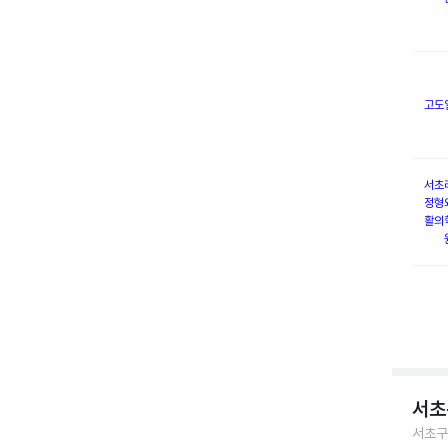
고도
서초
정형
활의
서초
서초구