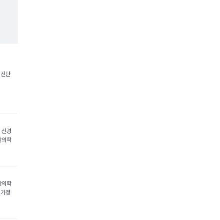
 진단
 신경
활의학
강의학
 가정