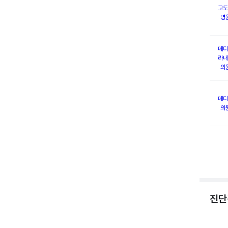
고도
병
메디
라내
의
메디
의
진단