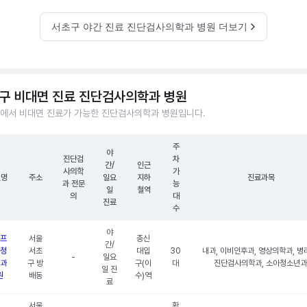
서초구 야간 진료 진단검사의학과 병원 더보기
구 비대면 진료 진단검사의학과 병원
에서 비대면 진료가 가능한 진단검사의학과 병원입니다.
주
야
진단검
차
간/
인근
사의학
가
원명
주소
일요
지하
진료과목
과 전문
능
일
철역
의
대
진료
수
야
프
서울
총신
간/
청
서초
대입
30
내과, 이비인후과, 영상의학과, 병
-
일요
과
구 방
구(이
대
진단검사의학과, 소아청소년과
일 진
원
배동
수)역
료
서울
확