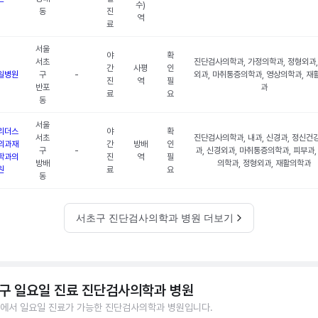
수)
동
진
역
료
서울
야
확
서초
진단검사의학과, 가정의학과, 정형외과,
간
사평
인
일병원
구
-
외과, 마취통증의학과, 영상의학과, 재
진
역
필
반포
과
료
요
동
서울
리더스
야
확
서초
진단검사의학과, 내과, 신경과, 정신건
외과재
간
방배
인
구
-
과, 신경외과, 마취통증의학과, 피부과,
학과의
진
역
필
방배
의학과, 정형외과, 재활의학과
원
료
요
동
서초구 진단검사의학과 병원 더보기
구 일요일 진료 진단검사의학과 병원
에서 일요일 진료가 가능한 진단검사의학과 병원입니다.