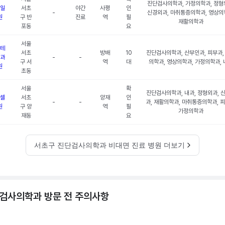
진단검사의학과, 가정의학과, 정형
일
서초
야간
사평
인
-
신경외과, 마취통증의학과, 영상의
원
구 반
진료
역
필
재활의학과
포동
요
서울
테
서초
방배
10
진단검사의학과, 산부인과, 피부과,
과
-
-
구 서
역
대
의학과, 영상의학과, 가정의학과, 
원
초동
서울
확
진단검사의학과, 내과, 정형외과, 
셀
서초
양재
인
-
-
과, 재활의학과, 마취통증의학과, 피
원
구 양
역
필
가정의학과
재동
요
서초구 진단검사의학과 비대면 진료 병원 더보기
검사의학과 방문 전 주의사항