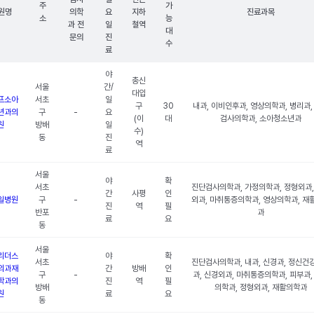
주
가
원명
의학
요
지하
진료과목
소
능
과 전
일
철역
대
문의
진
수
료
야
총신
서울
간/
대입
프소아
서초
일
구
30
내과, 이비인후과, 영상의학과, 병리과,
년과의
구
-
요
(이
대
검사의학과, 소아청소년과
원
방배
일
수)
동
진
역
료
서울
야
확
서초
진단검사의학과, 가정의학과, 정형외과,
간
사평
인
일병원
구
-
외과, 마취통증의학과, 영상의학과, 재
진
역
필
반포
과
료
요
동
서울
리더스
야
확
서초
진단검사의학과, 내과, 신경과, 정신건
외과재
간
방배
인
구
-
과, 신경외과, 마취통증의학과, 피부과,
학과의
진
역
필
방배
의학과, 정형외과, 재활의학과
원
료
요
동