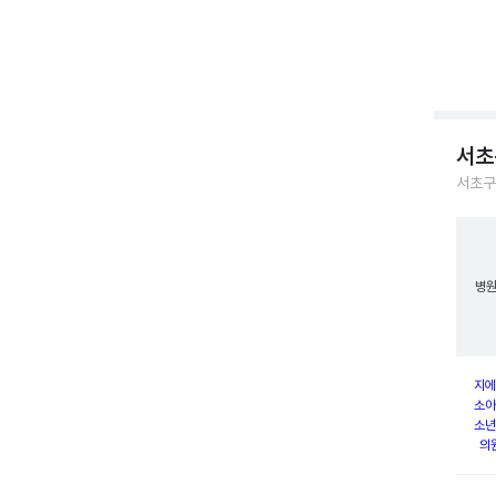
서초
서초구
병
지에
소아
소년
의