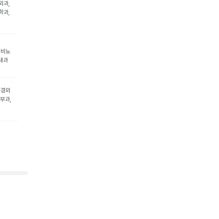
외과,
학과,
 비뇨
내과
신경외
부과,