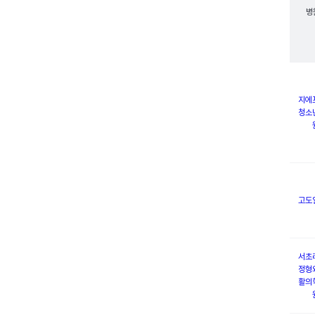
병
지에
청소
고도
서초
정형
활의