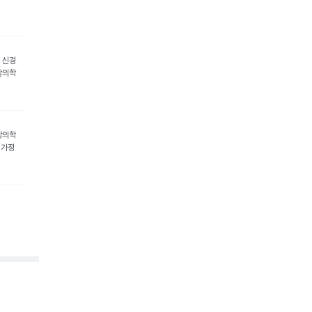
 신경
활의학
강의학
 가정